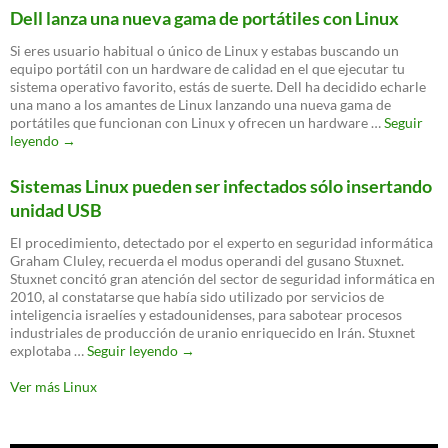
EMBEDDED
Dell lanza una nueva gama de portátiles con Linux
LINUX
Si eres usuario habitual o único de Linux y estabas buscando un
equipo portátil con un hardware de calidad en el que ejecutar tu
sistema operativo favorito, estás de suerte. Dell ha decidido echarle
una mano a los amantes de Linux lanzando una nueva gama de
portátiles que funcionan con Linux y ofrecen un hardware …
Seguir
Dell
leyendo
→
lanza
una
Sistemas Linux pueden ser infectados sólo insertando
nueva
unidad USB
gama
de
El procedimiento, detectado por el experto en seguridad informática
portátiles
Graham Cluley, recuerda el modus operandi del gusano Stuxnet.
con
Stuxnet concitó gran atención del sector de seguridad informática en
Linux
2010, al constatarse que había sido utilizado por servicios de
inteligencia israelíes y estadounidenses, para sabotear procesos
industriales de producción de uranio enriquecido en Irán. Stuxnet
Sistemas
explotaba …
Seguir leyendo
→
Linux
pueden
Ver más Linux
ser
infectados
sólo