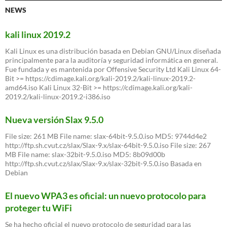
insertando
NEWS
unidad
USB
kali linux 2019.2
Kali Linux es una distribución basada en Debian GNU/Linux diseñada
principalmente para la auditoría y seguridad informática en general.
Fue fundada y es mantenida por Offensive Security Ltd Kali Linux 64-
Bit >= https://cdimage.kali.org/kali-2019.2/kali-linux-2019.2-
amd64.iso Kali Linux 32-Bit >= https://cdimage.kali.org/kali-
2019.2/kali-linux-2019.2-i386.iso
Nueva versión Slax 9.5.0
File size: 261 MB File name: slax-64bit-9.5.0.iso MD5: 9744d4e2
http://ftp.sh.cvut.cz/slax/Slax-9.x/slax-64bit-9.5.0.iso File size: 267
MB File name: slax-32bit-9.5.0.iso MD5: 8b09d00b
http://ftp.sh.cvut.cz/slax/Slax-9.x/slax-32bit-9.5.0.iso Basada en
Debian
El nuevo WPA3 es oficial: un nuevo protocolo para
proteger tu WiFi
Se ha hecho oficial el nuevo protocolo de seguridad para las