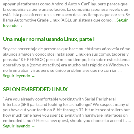
apoyar plataformas como Android Auto y CarPlay, pero parece que
la compañía ya tiene una solución. La compañía japonesa reveló que
está lista para ofrecer un sistema acorde a los tiempos que corren. Se
llama Automotive Grade Linux (AGL), un sistema que como …
Seguir
Toyota
leyendo
→
elige
linux
Una mujer normal usando Linux, parte I
Soy ese porcentaje de personas que hace muchísimos años veía cómo
algunos amigos y conocidos instalaban Linux en sus computadores y
pensaba “KE PERNOS”, pero al mismo tiempo, leía sobre este sistema
operativo que (como atractivo) era mucho más rápido de Windows y
no le entraban virus pero su único problema es que no corrían …
Una
Seguir leyendo
→
mujer
normal
SPI ON EMBEDDED LINUX
usando
Linux,
` Are you already comfortable working with Serial Peripheral
parte
Interface (SPI) parts and looking for a challenge? We suspect many of
I
you have cut your teeth on 8-bit through 32-bit microcontrollers but
how much time have you spent playing with hardware interfaces on
embedded Linux? Here a new quest, should you choose to accept it. …
SPI
Seguir leyendo
→
ON