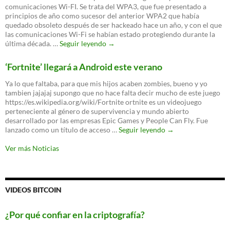
comunicaciones Wi-FI. Se trata del WPA3, que fue presentado a
principios de año como sucesor del anterior WPA2 que había
quedado obsoleto después de ser hackeado hace un año, y con el que
las comunicaciones Wi-Fi se habían estado protegiendo durante la
El
última década. …
Seguir leyendo
→
nuevo
WPA3
‘Fortnite’ llegará a Android este verano
es
oficial:
Ya lo que faltaba, para que mis hijos acaben zombies, bueno y yo
un
tambien jajajaj supongo que no hace falta decir mucho de este juego
nuevo
https://es.wikipedia.org/wiki/Fortnite ortnite es un videojuego
protocolo
perteneciente al género de supervivencia y mundo abierto
para
desarrollado por las empresas Epic Games y People Can Fly. Fue
proteger
‘Fortnite’
lanzado como un título de acceso …
Seguir leyendo
→
tu
llegará
WiFi
a
Ver más Noticias
Android
este
verano
VIDEOS BITCOIN
¿Por qué confiar en la criptografía?