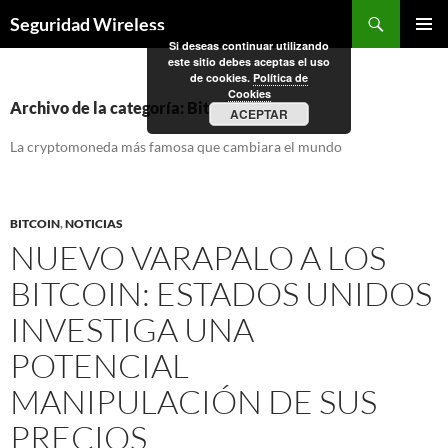
Saltar
Buscar
Seguridad Wireless
al
Si deseas continuar utilizando
MENÚ
contenido
este sitio debes aceptas el uso
PRINCI
de cookies.
Política de
Cookies
Archivo de la categoría: Bitcoin
ACEPTAR
La cryptomoneda más famosa que cambiara el mundo
BITCOIN
,
NOTICIAS
NUEVO VARAPALO A LOS
BITCOIN: ESTADOS UNIDOS
INVESTIGA UNA
POTENCIAL
MANIPULACIÓN DE SUS
PRECIOS