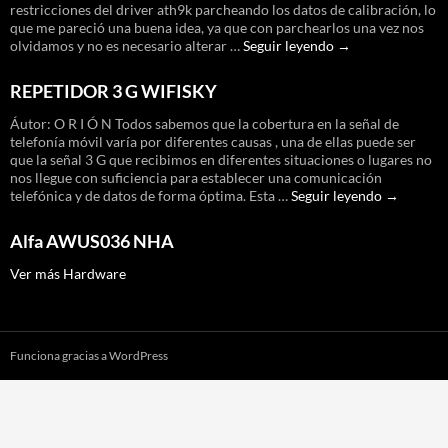
y
restricciones del driver ath9k parcheando los datos de calibración, lo
ultimo
que me pareció una buena idea, ya que con parchearlos una vez nos
pigtail
Parchear
olvidamos y no es necesario alterar …
Seguir leyendo
→
datos
de
REPETIDOR 3 G WIFISKY
calibración
de
Áutor: O R I Ó N Todos sabemos que la cobertura en la señal de
dispositivos
telefonía móvil varía por diferentes causas , una de ellas puede ser
ath9k
que la señal 3 G que recibimos en diferentes situaciones o lugares no
nos llegue con suficiencia para establecer una comunicación
REPETID
telefónica y de datos de forma óptima. Esta …
Seguir leyendo
→
3
G
Alfa AWUS036 NHA
WIFISKY
Ver más Hardware
Funciona gracias a WordPress