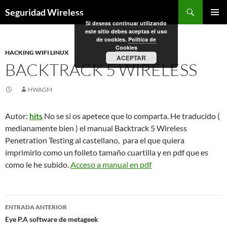
Saltar
Buscar
Seguridad Wireless
al
Si deseas continuar utilizando
MENÚ
contenido
este sitio debes aceptas el uso
PRINCI
de cookies.
Política de
Cookies
HACKING WIFI LINUX
ACEPTAR
BACKTRACK 5 WIRELESS
HWAGM
Autor:
hits
No se si os apetece que lo comparta. He traducido (
medianamente bien ) el manual Backtrack 5 Wireless
Penetration Testing al castellano, para el que quiera
imprimirlo como un folleto tamaño cuartilla y en pdf que es
como le he subido.
Acceso a manual en pdf
Navegación
ENTRADA ANTERIOR
de
Eye P.A software de metageek