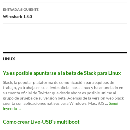
entradas
ENTRADA SIGUIENTE
Wireshark 1.8.0
LINUX
Ya es posible apuntarse a la beta de Slack para Linux
Slack, la popular plataforma de comunicación para equipos de
trabajo, ya trabaja en su cliente oficial para Linux y ha anunciado en
su cuenta oficial de Twitter que desde ahora es posible unirse al
grupo de prueba de su versión beta. Además de la versión web Slack
cuenta con aplicaciones nativas para Windows, Mac, iOS …
Seguir
Ya
leyendo
→
es
posible
Cómo crear Live-USB’s multiboot
apuntarse
a