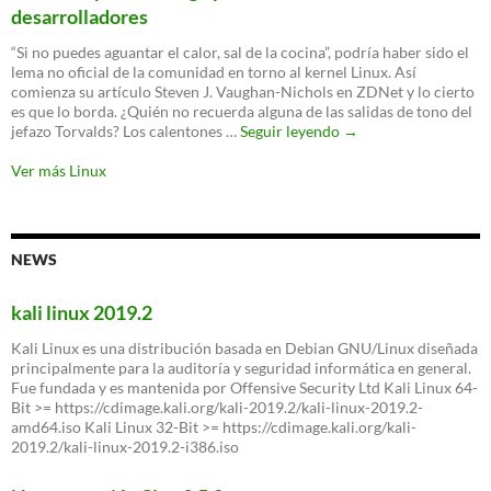
desarrolladores
Linux
distro
“Si no puedes aguantar el calor, sal de la cocina”, podría haber sido el
for
lema no oficial de la comunidad en torno al kernel Linux. Así
your
comienza su artículo Steven J. Vaughan-Nichols en ZDNet y lo cierto
old
es que lo borda. ¿Quién no recuerda alguna de las salidas de tono del
PC
Linux
jefazo Torvalds? Los calentones …
Seguir leyendo
→
adopta
un
Ver más Linux
código
para
resolver
conflictos
NEWS
entre
desarrolladores
kali linux 2019.2
Kali Linux es una distribución basada en Debian GNU/Linux diseñada
principalmente para la auditoría y seguridad informática en general.
Fue fundada y es mantenida por Offensive Security Ltd Kali Linux 64-
Bit >= https://cdimage.kali.org/kali-2019.2/kali-linux-2019.2-
amd64.iso Kali Linux 32-Bit >= https://cdimage.kali.org/kali-
2019.2/kali-linux-2019.2-i386.iso