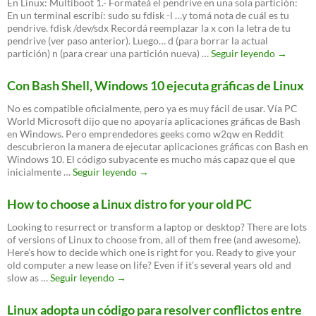
En Linux: Multiboot 1.- Formateá el pendrive en una sola partición:
la
En un terminal escribí: sudo su fdisk -l …y tomá nota de cuál es tu
beta
pendrive. fdisk /dev/sdx Recordá reemplazar la x con la letra de tu
de
pendrive (ver paso anterior). Luego… d (para borrar la actual
Slack
Cómo
partición) n (para crear una partición nueva) …
Seguir leyendo
→
para
crear
Linux
Live-
Con Bash Shell, Windows 10 ejecuta gráficas de Linux
USB’s
multiboo
No es compatible oficialmente, pero ya es muy fácil de usar. Vía PC
World Microsoft dijo que no apoyaría aplicaciones gráficas de Bash
en Windows. Pero emprendedores geeks como w2qw en Reddit
descubrieron la manera de ejecutar aplicaciones gráficas con Bash en
Windows 10. El código subyacente es mucho más capaz que el que
Con
inicialmente …
Seguir leyendo
→
Bash
Shell,
How to choose a Linux distro for your old PC
Windows
10
Looking to resurrect or transform a laptop or desktop? There are lots
ejecuta
of versions of Linux to choose from, all of them free (and awesome).
gráficas
Here’s how to decide which one is right for you. Ready to give your
de
old computer a new lease on life? Even if it’s several years old and
Linux
How
slow as …
Seguir leyendo
→
to
choose
Linux adopta un código para resolver conflictos entre
a