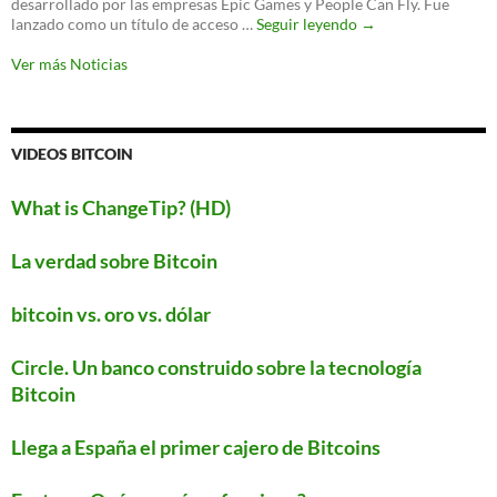
desarrollado por las empresas Epic Games y People Can Fly. Fue
proteger
‘Fortnite’
lanzado como un título de acceso …
Seguir leyendo
→
tu
llegará
WiFi
a
Ver más Noticias
Android
este
verano
VIDEOS BITCOIN
What is ChangeTip? (HD)
La verdad sobre Bitcoin
bitcoin vs. oro vs. dólar
Circle. Un banco construido sobre la tecnología
Bitcoin
Llega a España el primer cajero de Bitcoins