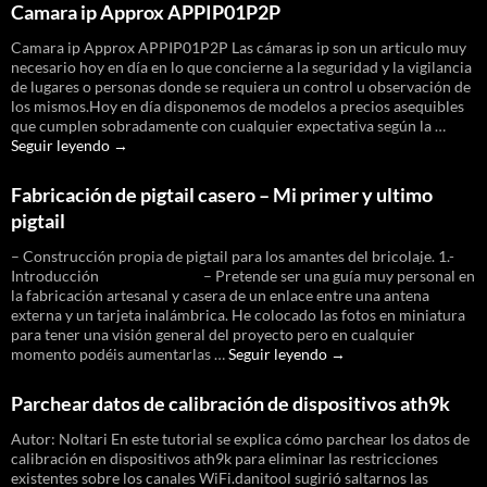
Camara ip Approx APPIP01P2P
Camara ip Approx APPIP01P2P Las cámaras ip son un articulo muy
necesario hoy en día en lo que concierne a la seguridad y la vigilancia
de lugares o personas donde se requiera un control u observación de
los mismos.Hoy en día disponemos de modelos a precios asequibles
que cumplen sobradamente con cualquier expectativa según la …
Camara
Seguir leyendo
→
ip
Approx
Fabricación de pigtail casero – Mi primer y ultimo
APPIP01P2P
pigtail
– Construcción propia de pigtail para los amantes del bricolaje. 1.-
Introducción – Pretende ser una guía muy personal en
la fabricación artesanal y casera de un enlace entre una antena
externa y un tarjeta inalámbrica. He colocado las fotos en miniatura
para tener una visión general del proyecto pero en cualquier
Fabricación
momento podéis aumentarlas …
Seguir leyendo
→
de
pigtail
Parchear datos de calibración de dispositivos ath9k
casero
–
Autor: Noltari En este tutorial se explica cómo parchear los datos de
Mi
calibración en dispositivos ath9k para eliminar las restricciones
primer
existentes sobre los canales WiFi.danitool sugirió saltarnos las