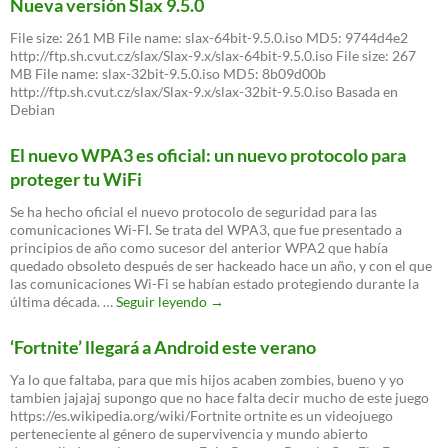
Nueva versión Slax 9.5.0
File size: 261 MB File name: slax-64bit-9.5.0.iso MD5: 9744d4e2
http://ftp.sh.cvut.cz/slax/Slax-9.x/slax-64bit-9.5.0.iso File size: 267
MB File name: slax-32bit-9.5.0.iso MD5: 8b09d00b
http://ftp.sh.cvut.cz/slax/Slax-9.x/slax-32bit-9.5.0.iso Basada en
Debian
El nuevo WPA3 es oficial: un nuevo protocolo para
proteger tu WiFi
Se ha hecho oficial el nuevo protocolo de seguridad para las
comunicaciones Wi-FI. Se trata del WPA3, que fue presentado a
principios de año como sucesor del anterior WPA2 que había
quedado obsoleto después de ser hackeado hace un año, y con el que
las comunicaciones Wi-Fi se habían estado protegiendo durante la
El
última década. …
Seguir leyendo
→
nuevo
WPA3
‘Fortnite’ llegará a Android este verano
es
oficial:
Ya lo que faltaba, para que mis hijos acaben zombies, bueno y yo
un
tambien jajajaj supongo que no hace falta decir mucho de este juego
nuevo
https://es.wikipedia.org/wiki/Fortnite ortnite es un videojuego
protocolo
perteneciente al género de supervivencia y mundo abierto
para