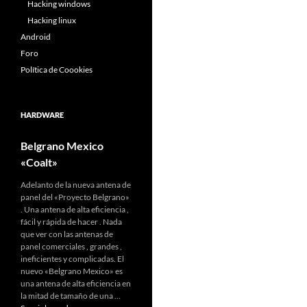
Hacking windows
Hacking linux
Android
Foro
Política de Coookies
HARDWARE
Belgrano Mexico
«Coalt»
Adelanto de la nueva antena de
panel del «Proyecto Belgrano»
. Una antena de alta eficiencia ,
fácil y rápida de hacer . Nada
que ver con las antenas de
panel comerciales , grandes ,
ineficientes y complicadas. El
nuevo «Belgrano Mexico» es
una antena de alta eficiencia en
la mitad de tamaño de una …