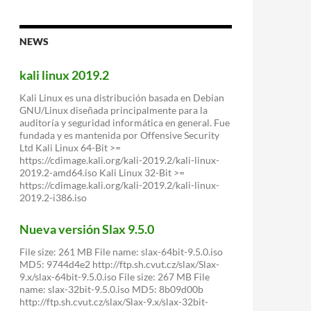
existir
NEWS
kali linux 2019.2
Kali Linux es una distribución basada en Debian
GNU/Linux diseñada principalmente para la
auditoría y seguridad informática en general. Fue
fundada y es mantenida por Offensive Security
Ltd Kali Linux 64-Bit >=
https://cdimage.kali.org/kali-2019.2/kali-linux-
2019.2-amd64.iso Kali Linux 32-Bit >=
https://cdimage.kali.org/kali-2019.2/kali-linux-
2019.2-i386.iso
Nueva versión Slax 9.5.0
File size: 261 MB File name: slax-64bit-9.5.0.iso
MD5: 9744d4e2 http://ftp.sh.cvut.cz/slax/Slax-
9.x/slax-64bit-9.5.0.iso File size: 267 MB File
name: slax-32bit-9.5.0.iso MD5: 8b09d00b
http://ftp.sh.cvut.cz/slax/Slax-9.x/slax-32bit-