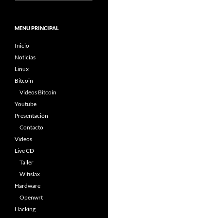
MENU PRINCIPAL
Inicio
Noticias
Linux
Bitcoin
Videos Bitcoin
Youtube
Presentación
Contacto
Videos
Live CD
Taller
Wifislax
Hardware
Openwrt
Hacking