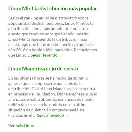
un
Linux Mint la distribución más popular
código
para
Según el ranking anual de distrowatch sobre
resolver
popularidad de distribuciones, Linux Mint es la
conflictos
distribución Linux más popular de todas, un
entre
puesto que también consiguió el año pasado.
desarrolladores
Linux Mint sigue siendo la distribución más
usada, algo que tiene mucho mérito ya que este
año 2016 no ha sido fácil para ellos. Recordamos
Linux
que Linux …
Seguir leyendo
→
Mint
la
Linux Mandriva dejo de existir
distribución
más
En las ultimas horas se ha hecho de dominio
popular
general que la empresa responsable de la
distribución GNU/Linux Mandriva se encuentra
en proceso de liquidación. Dicha empresa, que el
año pasado había obtenido ganancias de medio
millón de euros, no ha podido con su última
situación de quiebra. La empresa nació en
Linux
Francia, en el …
Seguir leyendo
→
Mandriva
dejo
Ver más Linux
de