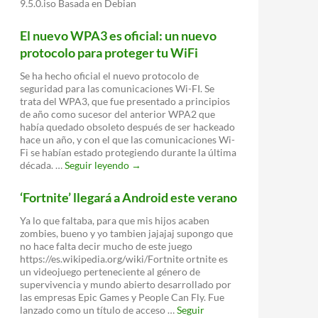
9.5.0.iso Basada en Debian
El nuevo WPA3 es oficial: un nuevo
protocolo para proteger tu WiFi
Se ha hecho oficial el nuevo protocolo de
seguridad para las comunicaciones Wi-FI. Se
trata del WPA3, que fue presentado a principios
de año como sucesor del anterior WPA2 que
había quedado obsoleto después de ser hackeado
hace un año, y con el que las comunicaciones Wi-
Fi se habían estado protegiendo durante la última
El
década. …
Seguir leyendo
→
nuevo
WPA3
‘Fortnite’ llegará a Android este verano
es
oficial:
Ya lo que faltaba, para que mis hijos acaben
un
zombies, bueno y yo tambien jajajaj supongo que
nuevo
no hace falta decir mucho de este juego
protocolo
https://es.wikipedia.org/wiki/Fortnite ortnite es
para
un videojuego perteneciente al género de
proteger
supervivencia y mundo abierto desarrollado por
tu
las empresas Epic Games y People Can Fly. Fue
WiFi
lanzado como un título de acceso …
Seguir