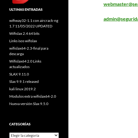
webmaster@seg
ULTIMAS ENTRADAS
admin@segurida
wifiway32-1.1 con aircrack-ng
1.7 11/05/2022 UPDATED
Wifislax 2.4 64 bits
Links isos wifislax
wifislax64-2.3-final para
descarga
Wifislax64 2.0 Links
actualizados
SLAX 9.11.0
Slax 9.9.1 released
kali linux 2019.2
Modulos extra wifislax64-2.0
Nueva versión Slax 9.5.0
CATEGORÍAS