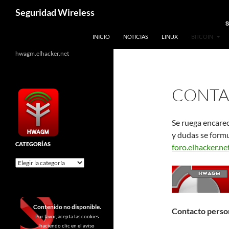
Saltar
Buscar
Seguridad Wireless
al
S
contenido
INICIO
NOTICIAS
LINUX
BITCOIN
hwagm.elhacker.net
CONTA
Se ruega encare
y dudas se formu
CATEGORÍAS
foro.elhacker.ne
Categorías
Contenido no disponible.
Contacto perso
Por favor, acepta las cookies
haciendo clic en el aviso