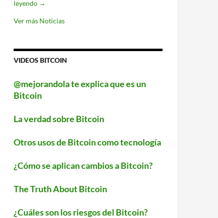
‘Fortnite’
leyendo
→
llegará
a
Ver más Noticias
Android
este
verano
VIDEOS BITCOIN
@mejorandola te explica que es un
Bitcoin
La verdad sobre Bitcoin
Otros usos de Bitcoin como tecnología
¿Cómo se aplican cambios a Bitcoin?
The Truth About Bitcoin
¿Cuáles son los riesgos del Bitcoin?