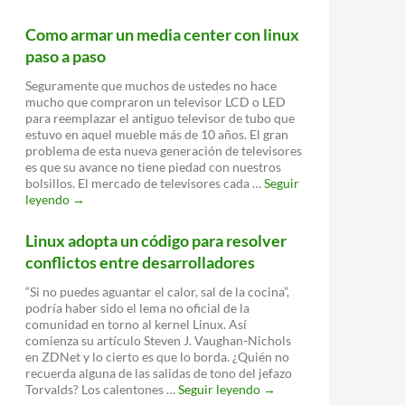
ahora
está
Como armar un media center con linux
disponible
paso a paso
en
el
Seguramente que muchos de ustedes no hace
navegador
mucho que compraron un televisor LCD o LED
Firefox
para reemplazar el antiguo televisor de tubo que
para
estuvo en aquel mueble más de 10 años. El gran
Linux
problema de esta nueva generación de televisores
es que su avance no tiene piedad con nuestros
bolsillos. El mercado de televisores cada …
Seguir
Como
leyendo
→
armar
un
Linux adopta un código para resolver
media
conflictos entre desarrolladores
center
con
“Si no puedes aguantar el calor, sal de la cocina”,
linux
podría haber sido el lema no oficial de la
paso
comunidad en torno al kernel Linux. Así
a
comienza su artículo Steven J. Vaughan-Nichols
paso
en ZDNet y lo cierto es que lo borda. ¿Quién no
recuerda alguna de las salidas de tono del jefazo
Linux
Torvalds? Los calentones …
Seguir leyendo
→
adopta