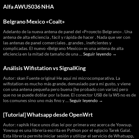
de
Alfa AWUS036 NHA
calibración
de
dispositivos
Belgrano Mexico «Coalt»
ath9k
Adelanto de la nueva antena de panel del «Proyecto Belgrano» . Una
antena de alta eficiencia , fácil y rápida de hacer . Nada que ver con
las antenas de panel comerciales , grandes , ineficientes y
complicadas. El nuevo «Belgrano Mexico» es una antena de alta
Belgrano
eficiencia en la mitad de tamaño de una …
Seguir leyendo
→
Mexico
«Coalt»
Análisis Wifistation vs SignalKing
Autor: skan Fuente original He aquí mi microcomparativa. La
wifistation es mucho más grande, demasiado para mi gusto, y viene
con una antena pequeña pero buena (he probado con varias) pero
que no se puede doblar por la base. El conector USB de la WS no es de
Análisis
los comunes sino uno más fino y …
Seguir leyendo
→
Wifistation
vs
[Tutorial] Whatsapp desde OpenWrt
SignalKing
Autor: raphik Hace unos días leí por primera vez acerca de Yowsup.
Yowsup es una librería escrita en Python por el egipcio Tarek Galal.
Esta librería permite iniciar sesión y utilizar el servicio de Whatsapp,