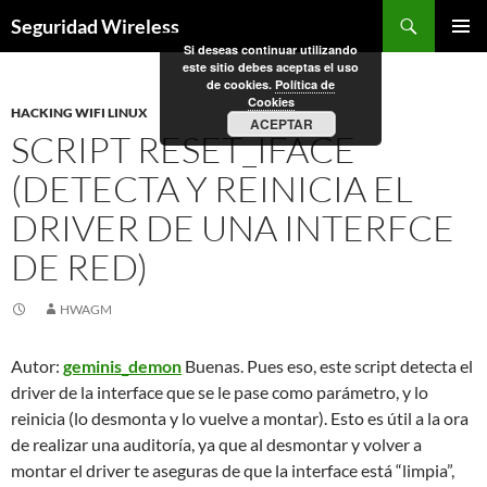
Saltar
Buscar
Seguridad Wireless
al
Si deseas continuar utilizando
MENÚ
contenido
este sitio debes aceptas el uso
PRINCI
de cookies.
Política de
Cookies
HACKING WIFI LINUX
ACEPTAR
SCRIPT RESET_IFACE
(DETECTA Y REINICIA EL
DRIVER DE UNA INTERFCE
DE RED)
HWAGM
Autor:
geminis_demon
Buenas. Pues eso, este script detecta el
driver de la interface que se le pase como parámetro, y lo
reinicia (lo desmonta y lo vuelve a montar). Esto es útil a la ora
de realizar una auditoría, ya que al desmontar y volver a
montar el driver te aseguras de que la interface está “limpia”,