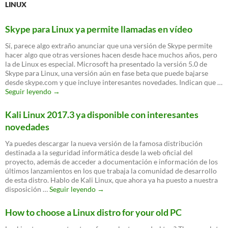
LINUX
Skype para Linux ya permite llamadas en vídeo
Sí, parece algo extraño anunciar que una versión de Skype permite
hacer algo que otras versiones hacen desde hace muchos años, pero
la de Linux es especial. Microsoft ha presentado la versión 5.0 de
Skype para Linux, una versión aún en fase beta que puede bajarse
desde skype.com y que incluye interesantes novedades. Indican que …
Skype
Seguir leyendo
→
para
Linux
Kali Linux 2017.3 ya disponible con interesantes
ya
novedades
permite
llamadas
Ya puedes descargar la nueva versión de la famosa distribución
en
destinada a la seguridad informática desde la web oficial del
vídeo
proyecto, además de acceder a documentación e información de los
últimos lanzamientos en los que trabaja la comunidad de desarrollo
de esta distro. Hablo de Kali Linux, que ahora ya ha puesto a nuestra
Kali
disposición …
Seguir leyendo
→
Linux
2017.3
How to choose a Linux distro for your old PC
ya
disponible