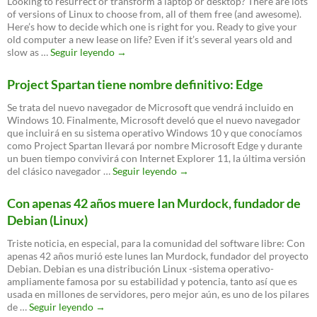
Looking to resurrect or transform a laptop or desktop? There are lots
con
of versions of Linux to choose from, all of them free (and awesome).
interesantes
Here’s how to decide which one is right for you. Ready to give your
novedades
old computer a new lease on life? Even if it’s several years old and
How
slow as …
Seguir leyendo
→
to
choose
Project Spartan tiene nombre definitivo: Edge
a
Linux
Se trata del nuevo navegador de Microsoft que vendrá incluido en
distro
Windows 10. Finalmente, Microsoft develó que el nuevo navegador
for
que incluirá en su sistema operativo Windows 10 y que conocíamos
your
como Project Spartan llevará por nombre Microsoft Edge y durante
old
un buen tiempo convivirá con Internet Explorer 11, la última versión
PC
Project
del clásico navegador …
Seguir leyendo
→
Spartan
tiene
Con apenas 42 años muere Ian Murdock, fundador de
nombre
Debian (Linux)
definitivo:
Edge
Triste noticia, en especial, para la comunidad del software libre: Con
apenas 42 años murió este lunes Ian Murdock, fundador del proyecto
Debian. Debian es una distribución Linux -sistema operativo-
ampliamente famosa por su estabilidad y potencia, tanto así que es
usada en millones de servidores, pero mejor aún, es uno de los pilares
Con
de …
Seguir leyendo
→