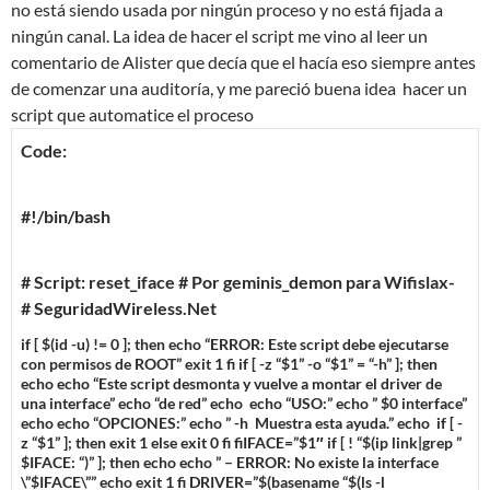
no está siendo usada por ningún proceso y no está fijada a
ningún canal. La idea de hacer el script me vino al leer un
comentario de Alister que decía que el hacía eso siempre antes
de comenzar una auditoría, y me pareció buena idea hacer un
script que automatice el proceso
Code:
#!/bin/bash
# Script: reset_iface # Por geminis_demon para Wifislax-
# SeguridadWireless.Net
if [ $(id -u) != 0 ]; then
echo “ERROR: Este script debe ejecutarse
con permisos de ROOT”
exit 1
fi
if [ -z “$1” -o “$1” = “-h” ]; then
echo
echo “Este script desmonta y vuelve a montar el driver de
una interface”
echo “
de red”
echo
echo “USO:”
echo ” $0 interface”
echo
echo “OPCIONES:”
echo ” -h Muestra esta ayuda.”
echo
if [ -
z “$1” ]; then
exit 1
else
exit 0
fi
fiIFACE=”$1″
if [ ! “$(ip link|grep ”
$IFACE: “)” ]; then
echo
echo ” – ERROR: No existe la interface
\”$IFACE\””
echo
exit 1
fi
DRIVER=”$(basename “$(ls -l