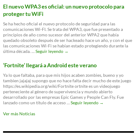
El nuevo WPA3 es oficial: un nuevo protocolo para
proteger tu WiFi
Se ha hecho oficial el nuevo protocolo de seguridad para las
comunicaciones Wi-FI. Se trata del WPA3, que fue presentado a
principios de año como sucesor del anterior WPA2 que había
quedado obsoleto después de ser hackeado hace un año, y con el que
las comunicaciones Wi-Fi se habían estado protegiendo durante la
El
última década. …
Seguir leyendo
→
nuevo
WPA3
‘Fortnite’ llegará a Android este verano
es
oficial:
Ya lo que faltaba, para que mis hijos acaben zombies, bueno y yo
un
tambien jajajaj supongo que no hace falta decir mucho de este juego
nuevo
https://es.wikipedia.org/wiki/Fortnite ortnite es un videojuego
protocolo
perteneciente al género de supervivencia y mundo abierto
para
desarrollado por las empresas Epic Games y People Can Fly. Fue
proteger
‘Fortnite’
lanzado como un título de acceso …
Seguir leyendo
→
tu
llegará
WiFi
a
Ver más Noticias
Android
este
verano