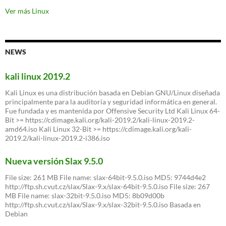
apenas
42
Ver más Linux
años
muere
Ian
Murdock,
NEWS
fundador
de
Debian
kali linux 2019.2
(Linux)
Kali Linux es una distribución basada en Debian GNU/Linux diseñada
principalmente para la auditoría y seguridad informática en general.
Fue fundada y es mantenida por Offensive Security Ltd Kali Linux 64-
Bit >= https://cdimage.kali.org/kali-2019.2/kali-linux-2019.2-
amd64.iso Kali Linux 32-Bit >= https://cdimage.kali.org/kali-
2019.2/kali-linux-2019.2-i386.iso
Nueva versión Slax 9.5.0
File size: 261 MB File name: slax-64bit-9.5.0.iso MD5: 9744d4e2
http://ftp.sh.cvut.cz/slax/Slax-9.x/slax-64bit-9.5.0.iso File size: 267
MB File name: slax-32bit-9.5.0.iso MD5: 8b09d00b
http://ftp.sh.cvut.cz/slax/Slax-9.x/slax-32bit-9.5.0.iso Basada en
Debian