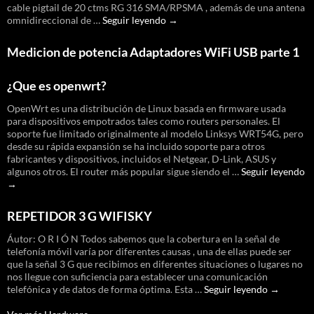
cable pigtail de 20 ctms RG 316 SMA/RPSMA , además de una antena
Amplificador
omnidireccional de …
Seguir leyendo
→
wifi
/
Medicion de potencia Adaptadores WiFi USB parte 1
wifisky
2000
mw
¿Que es openwrt?
OpenWrt es una distribución de Linux basada en firmware usada
para dispositivos empotrados tales como routers personales. El
soporte fue limitado originalmente al modelo Linksys WRT54G, pero
desde su rápida expansión se ha incluido soporte para otros
fabricantes y dispositivos, incluidos el Netgear, D-Link, ASUS y
¿
algunos otros. El router más popular sigue siendo el …
Seguir leyendo
es
→
o
REPETIDOR 3 G WIFISKY
Áutor: O R I Ó N Todos sabemos que la cobertura en la señal de
telefonía móvil varía por diferentes causas , una de ellas puede ser
que la señal 3 G que recibimos en diferentes situaciones o lugares no
nos llegue con suficiencia para establecer una comunicación
REPETID
telefónica y de datos de forma óptima. Esta …
Seguir leyendo
→
3
G