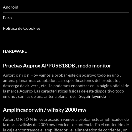
Android
Foro
Política de Coookies
HARDWARE
Pruebas Aqprox APPUSB18DB , modo monitor
Autor: o r i o n Hoy vamos a probar este dispositivo todo en uno ,
antena planar mas adaptador. Las especificaciones del producto ,
descarga de drivers , etc , la podemos encontrar en la página oficial de
la marca Aqprox Las caracteristicas físicas de este dispositivo todo
Pruebas
en uno , son las de una antena planar de …
Seguir leyendo
→
Aqprox
APPUSB18D
Amplificador wifi / wifisky 2000 mw
,
modo
Áutor: O R I Ó N En esta ocasión vamos a probar este amplificador de
monitor
la marca wifisky de 2000 mw teóricos de potencia. En el contenido de
la caja encontramos el amplificador , el alimentador de corriente , un