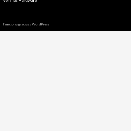
Ver más Hardware
WIFISKY
Funciona gracias a WordPress