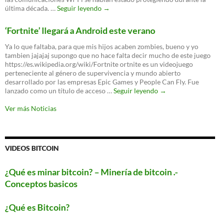
El
última década. …
Seguir leyendo
→
nuevo
WPA3
‘Fortnite’ llegará a Android este verano
es
oficial:
Ya lo que faltaba, para que mis hijos acaben zombies, bueno y yo
un
tambien jajajaj supongo que no hace falta decir mucho de este juego
nuevo
https://es.wikipedia.org/wiki/Fortnite ortnite es un videojuego
protocolo
perteneciente al género de supervivencia y mundo abierto
para
desarrollado por las empresas Epic Games y People Can Fly. Fue
proteger
‘Fortnite’
lanzado como un título de acceso …
Seguir leyendo
→
tu
llegará
WiFi
a
Ver más Noticias
Android
este
verano
VIDEOS BITCOIN
¿Qué es minar bitcoin? – Minería de bitcoin .-
Conceptos basicos
¿Qué es Bitcoin?