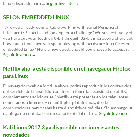
Por
Linux diseñado para …
Seguir leyendo
→
primera
ocasión,
SPI ON EMBEDDED LINUX
Microsoft
distribuirá
` Are you already comfortable working with Serial Peripheral
su
Interface (SPI) parts and looking for a challenge? We suspect many of
propia
you have cut your teeth on 8-bit through 32-bit microcontrollers but
versión
how much time have you spent playing with hardware interfaces on
de
embedded Linux? Here a new quest, should you choose to accept it. …
Linux
SPI
Seguir leyendo
→
ON
EMBEDDED
Netflix ahora está disponible en el navegador Firefox
LINUX
para Linux
El navegador web de Mozilla ahora podrá reproducir los contenidos
del servicio de transmisión on line sin tener la necesidad de utilizar
complementos adicionales ´ Netflix está presente en los televisores
conectados a Internet y en múltiples plataformas, desde
computadoras personales hasta dispositivos móviles. Sin embargo, su
Netfl
catálogo no contaba con un soporte oficial entre …
Seguir leyendo
→
ahor
está
Kali Linux 2017.3 ya disponible con interesantes
disp
novedades
en