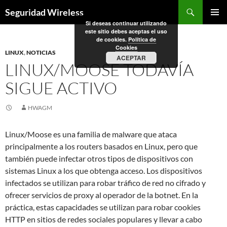
Saltar
Buscar
Seguridad Wireless
al
Si deseas continuar utilizando
MENÚ
contenido
este sitio debes aceptas el uso
PRINCI
de cookies.
Política de
Cookies
LINUX
,
NOTICIAS
ACEPTAR
LINUX/MOOSE TODAVÍA
SIGUE ACTIVO
HWAGM
Linux/Moose es una familia de malware que ataca
principalmente a los routers basados en Linux, pero que
también puede infectar otros tipos de dispositivos con
sistemas Linux a los que obtenga acceso. Los dispositivos
infectados se utilizan para robar tráfico de red no cifrado y
ofrecer servicios de proxy al operador de la botnet. En la
práctica, estas capacidades se utilizan para robar cookies
HTTP en sitios de redes sociales populares y llevar a cabo