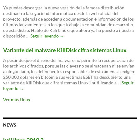
el
Ya puedes descargar la nueva versión de la famosa distribución
nave
destinada a la seguridad informática desde la web oficial del
Fire
proyecto, además de acceder a documentación e información de los
para
últimos lanzamientos en los que trabaja la comunidad de desarrollo
Linu
de esta distro. Hablo de Kali Linux, que ahora ya ha puesto a nuestra
Kali
disposición …
Seguir leyendo
→
Linux
2017.3
Variante del malware KillDisk cifra sistemas Linux
ya
disponible
A pesar de que el diseño del malware no permite la recuperación de
con
los archivos cifrados, porque las claves no se almacenan ni se envían
interesantes
a ningún lado, los delincuentes responsables de esta amenaza exigen
novedades
250.000 dólares en bitcoin a sus víctimas ESET ha descubierto una
variante de KillDisk que cifra sistemas Linux, inutilizando a …
Seguir
Variante
leyendo
→
del
malware
Ver más Linux
KillDisk
cifra
sistemas
Linux
NEWS
kali linux 2019.2