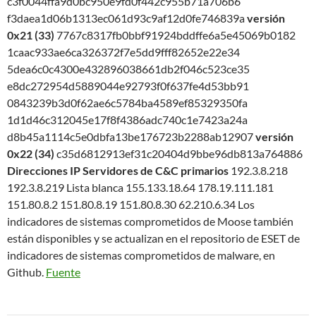
c3f0044ffa9d0bc950e9fd0f442c955b71a706b6
f3daea1d06b1313ec061d93c9af12d0fe746839a
versión
0x21 (33)
7767c8317fb0bbf91924bddffe6a5e45069b0182
1caac933ae6ca326372f7e5dd9fff82652e22e34
5dea6c0c4300e432896038661db2f046c523ce35
e8dc272954d5889044e92793f0f637fe4d53bb91
0843239b3d0f62ae6c5784ba4589ef85329350fa
1d1d46c312045e17f8f4386adc740c1e7423a24a
d8b45a1114c5e0dbfa13be176723b2288ab12907
versión
0x22 (34)
c35d6812913ef31c20404d9bbe96db813a764886
Direcciones IP
Servidores de C&C primarios
192.3.8.218
192.3.8.219 Lista blanca 155.133.18.64 178.19.111.181
151.80.8.2 151.80.8.19 151.80.8.30 62.210.6.34 Los
indicadores de sistemas comprometidos de Moose también
están disponibles y se actualizan en el repositorio de ESET de
indicadores de sistemas comprometidos de malware, en
Github.
Fuente