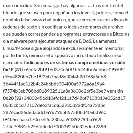
más comedido. Sin embargo, hay algunos rastros dentro del
binario que se usan para engañar a los investigadores, como el
dominio falso www.challpok.cn, que se encuentra en la lista de
cadenas de texto sin codificar, o incluso nombres de archivo
que pueden corresponder a programas extractores de Bitcoins
o a malware para ejecutar ataques de DDoS. La amenaza
Linux/Moose sigue alojándose exclusivamente en memoria;
por lo tanto, reiniciar el dispositivo incrustado finalizará su
ejecución.
Indicadores de sistemas comprometidos
versión
0x1F (31)
c6edfa2bf916d374e60f1b5444be6dbbee099692
c9ca4820bb7be18f36b7bad8e3044b2d768a5db8
5b444f1ac312b4c24b6bde304f00a5772a6a19a4
f7574b3eb708bd018932511a8a3600d26f5e3be9
versión
0x20 (32)
34802456d10efdf211a7d486f7108319e052cd17
0685cb1d72107de63fa1da52930322df04a72dbc
2876cad26d6dabdc0a9679bb8575f88d40ebd960
f94b6cc5aea170cee55a238eaa9339279fba962f
274ef5884cb256fd4edd7000392b0e326ddd2398