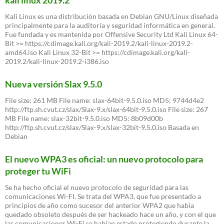
Kali Linux es una distribución basada en Debian GNU/Linux diseñada
principalmente para la auditoría y seguridad informática en general.
Fue fundada y es mantenida por Offensive Security Ltd Kali Linux 64-
Bit >= https://cdimage.kali.org/kali-2019.2/kali-linux-2019.2-
amd64.iso Kali Linux 32-Bit >= https://cdimage.kali.org/kali-
2019.2/kali-linux-2019.2-i386.iso
Nueva versión Slax 9.5.0
File size: 261 MB File name: slax-64bit-9.5.0.iso MD5: 9744d4e2
http://ftp.sh.cvut.cz/slax/Slax-9.x/slax-64bit-9.5.0.iso File size: 267
MB File name: slax-32bit-9.5.0.iso MD5: 8b09d00b
http://ftp.sh.cvut.cz/slax/Slax-9.x/slax-32bit-9.5.0.iso Basada en
Debian
El nuevo WPA3 es oficial: un nuevo protocolo para
proteger tu WiFi
Se ha hecho oficial el nuevo protocolo de seguridad para las
comunicaciones Wi-FI. Se trata del WPA3, que fue presentado a
principios de año como sucesor del anterior WPA2 que había
quedado obsoleto después de ser hackeado hace un año, y con el que
las comunicaciones Wi-Fi se habían estado protegiendo durante la