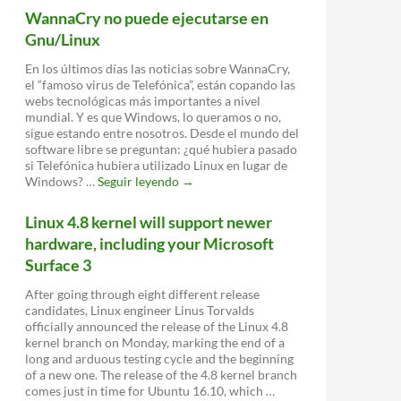
distribución
WannaCry no puede ejecutarse en
Linux
Gnu/Linux
que
simula
En los últimos días las noticias sobre WannaCry,
la
el “famoso virus de Telefónica”, están copando las
estética
webs tecnológicas más importantes a nivel
de
mundial. Y es que Windows, lo queramos o no,
Windows
sigue estando entre nosotros. Desde el mundo del
10
software libre se preguntan: ¿qué hubiera pasado
si Telefónica hubiera utilizado Linux en lugar de
WannaCry
Windows? …
Seguir leyendo
→
no
puede
Linux 4.8 kernel will support newer
ejecutarse
hardware, including your Microsoft
en
Gnu/Linux
Surface 3
After going through eight different release
candidates, Linux engineer Linus Torvalds
officially announced the release of the Linux 4.8
kernel branch on Monday, marking the end of a
long and arduous testing cycle and the beginning
of a new one. The release of the 4.8 kernel branch
comes just in time for Ubuntu 16.10, which …