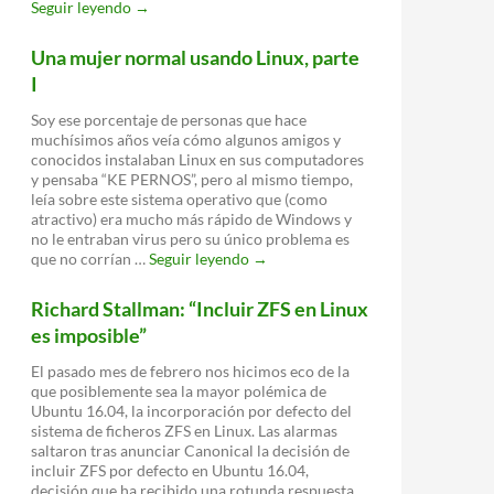
Linux
Seguir leyendo
→
4.8
kernel
Una mujer normal usando Linux, parte
will
I
support
newer
Soy ese porcentaje de personas que hace
hardware,
muchísimos años veía cómo algunos amigos y
including
conocidos instalaban Linux en sus computadores
your
y pensaba “KE PERNOS”, pero al mismo tiempo,
Microsoft
leía sobre este sistema operativo que (como
Surface
atractivo) era mucho más rápido de Windows y
3
no le entraban virus pero su único problema es
Una
que no corrían …
Seguir leyendo
→
mujer
normal
Richard Stallman: “Incluir ZFS en Linux
usando
es imposible”
Linux,
parte
El pasado mes de febrero nos hicimos eco de la
I
que posiblemente sea la mayor polémica de
Ubuntu 16.04, la incorporación por defecto del
sistema de ficheros ZFS en Linux. Las alarmas
saltaron tras anunciar Canonical la decisión de
incluir ZFS por defecto en Ubuntu 16.04,
decisión que ha recibido una rotunda respuesta