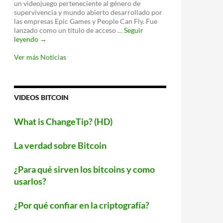
un videojuego perteneciente al género de
proteger
supervivencia y mundo abierto desarrollado por
tu
las empresas Epic Games y People Can Fly. Fue
WiFi
lanzado como un título de acceso …
Seguir
‘Fortnite’
leyendo
→
llegará
a
Ver más Noticias
Android
este
verano
VIDEOS BITCOIN
What is ChangeTip? (HD)
La verdad sobre Bitcoin
¿Para qué sirven los bitcoins y como
usarlos?
¿Por qué confiar en la criptografía?