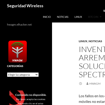
Saltar
Buscar
Seguridad Wireless
al
S
contenido
INICIO
NOTICIAS
LINUX
BITCOIN
hwagm.elhacker.net
LINUX
,
NOTICIAS
INVEN
ARREM
SOLUCI
CATEGORÍAS
SPECT
Categorías
HWAGM
Contenido no disponible.
Los fallos en lo
Por favor, acepta las cookies
móviles no estar
haciendo clic en el aviso