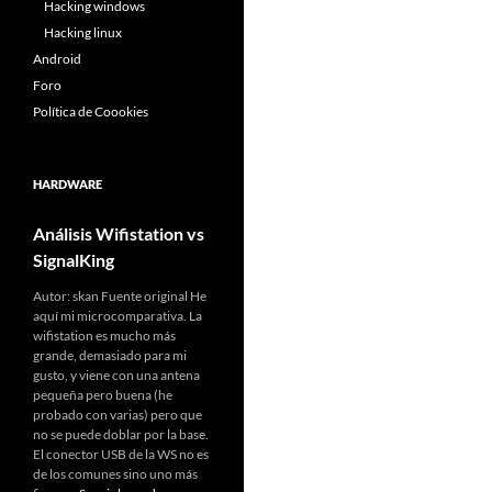
Hacking windows
Hacking linux
Android
Foro
Política de Coookies
HARDWARE
Análisis Wifistation vs
SignalKing
Autor: skan Fuente original He
aquí mi microcomparativa. La
wifistation es mucho más
grande, demasiado para mi
gusto, y viene con una antena
pequeña pero buena (he
probado con varias) pero que
no se puede doblar por la base.
El conector USB de la WS no es
de los comunes sino uno más