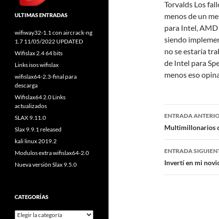
Torvalds Los fa
menos de un mes
ULTIMAS ENTRADAS
para Intel, AMD 
wifiway32-1.1 con aircrack-ng
siendo implement
1.7 11/05/2022 UPDATED
no se estaría tr
Wifislax 2.4 64 bits
de Intel para Sp
Links isos wifislax
menos eso opina
wifislax64-2.3-final para
descarga
Wifislax64 2.0 Links
actualizados
Navegaci
ENTRADA ANTERI
SLAX 9.11.0
de
Multimillonarios d
Slax 9.9.1 released
kali linux 2019.2
entradas
ENTRADA SIGUIEN
Modulos extra wifislax64-2.0
Invertí en mi nov
Nueva versión Slax 9.5.0
CATEGORÍAS