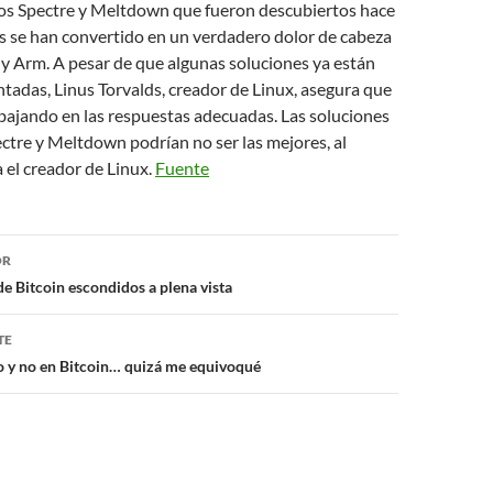
llos Spectre y Meltdown que fueron descubiertos hace
 se han convertido en un verdadero dolor de cabeza
y Arm. A pesar de que algunas soluciones ya están
adas, Linus Torvalds, creador de Linux, asegura que
abajando en las respuestas adecuadas. Las soluciones
ectre y Meltdown podrían no ser las mejores, al
 el creador de Linux.
Fuente
ón
OR
e Bitcoin escondidos a plena vista
TE
io y no en Bitcoin… quizá me equivoqué