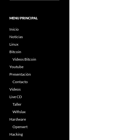
MENU PRINCIPAL
Inicio
Noticias
Linux
Bitcoin
Videos Bitcoin
Youtube
Presentación
Contacto
Videos
Live CD
Taller
Wifislax
Hardware
Openwrt
Hacking