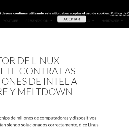
i deseas continuar utilizando este sitio debes aceptas el uso de cookies.
Política de 
ACEPTAR
YOUTUBE
PRESENTACIÓN
VIDEOS
LIVE CD
HARDWARE
TOR DE LINUX
ETE CONTRA LAS
ONES DE INTEL A
RE Y MELTDOWN
s chips de millones de computadoras y dispositivos
ían siendo solucionados correctamente, dice Linus