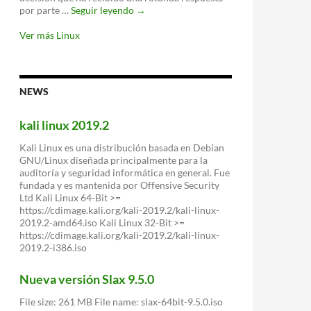
Richard
por parte …
Seguir leyendo
→
Stallman:
“Incluir
Ver más Linux
ZFS
en
Linux
es
NEWS
imposible”
kali linux 2019.2
Kali Linux es una distribución basada en Debian
GNU/Linux diseñada principalmente para la
auditoría y seguridad informática en general. Fue
fundada y es mantenida por Offensive Security
Ltd Kali Linux 64-Bit >=
https://cdimage.kali.org/kali-2019.2/kali-linux-
2019.2-amd64.iso Kali Linux 32-Bit >=
https://cdimage.kali.org/kali-2019.2/kali-linux-
2019.2-i386.iso
Nueva versión Slax 9.5.0
File size: 261 MB File name: slax-64bit-9.5.0.iso