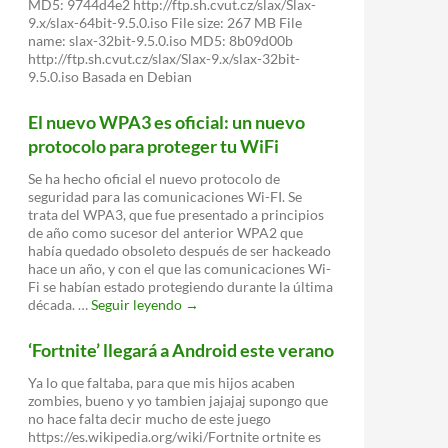
MD5: 9744d4e2 http://ftp.sh.cvut.cz/slax/Slax-
9.x/slax-64bit-9.5.0.iso File size: 267 MB File
name: slax-32bit-9.5.0.iso MD5: 8b09d00b
http://ftp.sh.cvut.cz/slax/Slax-9.x/slax-32bit-
9.5.0.iso Basada en Debian
El nuevo WPA3 es oficial: un nuevo
protocolo para proteger tu WiFi
Se ha hecho oficial el nuevo protocolo de
seguridad para las comunicaciones Wi-FI. Se
trata del WPA3, que fue presentado a principios
de año como sucesor del anterior WPA2 que
había quedado obsoleto después de ser hackeado
hace un año, y con el que las comunicaciones Wi-
Fi se habían estado protegiendo durante la última
El
década. …
Seguir leyendo
→
nuevo
WPA3
‘Fortnite’ llegará a Android este verano
es
oficial:
Ya lo que faltaba, para que mis hijos acaben
un
zombies, bueno y yo tambien jajajaj supongo que
nuevo
no hace falta decir mucho de este juego
protocolo
https://es.wikipedia.org/wiki/Fortnite ortnite es
para