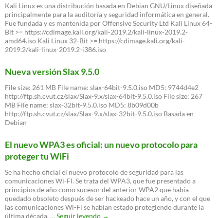
Linux
Kali Linux es una distribución basada en Debian GNU/Linux diseñada
principalmente para la auditoría y seguridad informática en general.
Fue fundada y es mantenida por Offensive Security Ltd Kali Linux 64-
Bit >= https://cdimage.kali.org/kali-2019.2/kali-linux-2019.2-
amd64.iso Kali Linux 32-Bit >= https://cdimage.kali.org/kali-
2019.2/kali-linux-2019.2-i386.iso
Nueva versión Slax 9.5.0
File size: 261 MB File name: slax-64bit-9.5.0.iso MD5: 9744d4e2
http://ftp.sh.cvut.cz/slax/Slax-9.x/slax-64bit-9.5.0.iso File size: 267
MB File name: slax-32bit-9.5.0.iso MD5: 8b09d00b
http://ftp.sh.cvut.cz/slax/Slax-9.x/slax-32bit-9.5.0.iso Basada en
Debian
El nuevo WPA3 es oficial: un nuevo protocolo para
proteger tu WiFi
Se ha hecho oficial el nuevo protocolo de seguridad para las
comunicaciones Wi-FI. Se trata del WPA3, que fue presentado a
principios de año como sucesor del anterior WPA2 que había
quedado obsoleto después de ser hackeado hace un año, y con el que
las comunicaciones Wi-Fi se habían estado protegiendo durante la
El
última década. …
Seguir leyendo
→