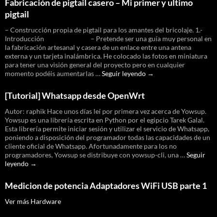
Fabricación de pigtail casero – Mi primer y ultimo
SignalKing
pigtail
– Construcción propia de pigtail para los amantes del bricolaje. 1.-
Introducción – Pretende ser una guía muy personal en
la fabricación artesanal y casera de un enlace entre una antena
externa y un tarjeta inalámbrica. He colocado las fotos en miniatura
para tener una visión general del proyecto pero en cualquier
Fabricación
momento podéis aumentarlas …
Seguir leyendo
→
de
pigtail
[Tutorial] Whatsapp desde OpenWrt
casero
–
Autor: raphik Hace unos días leí por primera vez acerca de Yowsup.
Mi
Yowsup es una librería escrita en Python por el egipcio Tarek Galal.
primer
Esta librería permite iniciar sesión y utilizar el servicio de Whatsapp,
y
poniendo a disposición del programador todas las capacidades de un
ultimo
cliente oficial de Whatsapp. Afortunadamente para los no
pigtail
programadores, Yowsup se distribuye con yowsup-cli, una …
Seguir
[Tutorial]
leyendo
→
Whatsapp
desde
Medicion de potencia Adaptadores WiFi USB parte 1
OpenWrt
Ver más Hardware