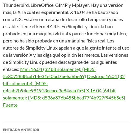
Thunderbird, LibreOffice, GIMP y Mplayer. Hay una versión
más, la X, la cual es experimental. X 16.04 se ha bautizado
como NX. Está en una etapa de desarrollo temprano y no es
estable. Tiene el kérnel 4.4.5. En Simplicity Linux la han
probado en una máquina virtual y parece funcionar muy bien,
pero no ha sido probada en una máquina física real. Los
autores de Simplicity Linux apelan a que la gente intente el uso
de la versión X y les diga qué opinión les merece. Las versiones
de Simplicity Linux pueden descargarse de los siguientes
enlaces:
Mini 16.04 (32 bit solamente): (MD5:
5e3072888cab14e31ef0bd7be6a6be69)
Desktop 16.04 (32
bit solamente): (MD5:
d4cab7b94ee991913eeace3e84aaa7a5)
X 16.04 (64 bit
solamente): (MD5: d536a876b455bbcd77f4b927f945b5c5)
Fuente
Navegación
ENTRADA ANTERIOR