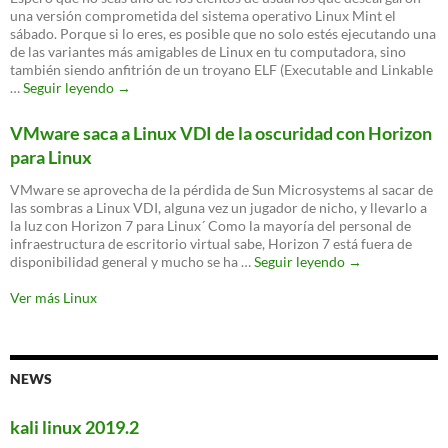
y
una versión comprometida del sistema operativo Linux Mint el
cuál
sábado. Porque si lo eres, es posible que no solo estés ejecutando una
es
de las variantes más amigables de Linux en tu computadora, sino
su
también siendo anfitrión de un troyano ELF (Executable and Linkable
impo
Sitio
…
Seguir leyendo
→
de
Linux
VMware saca a Linux VDI de la oscuridad con Horizon
Mint
para Linux
comprometido
hacía
VMware se aprovecha de la pérdida de Sun Microsystems al sacar de
a
las sombras a Linux VDI, alguna vez un jugador de nicho, y llevarlo a
usuarios
la luz con Horizon 7 para Linux´ Como la mayoría del personal de
descargar
infraestructura de escritorio virtual sabe, Horizon 7 está fuera de
un
VMware
disponibilidad general y mucho se ha …
Seguir leyendo
→
S.O.
saca
infectado
a
Ver más Linux
Linux
VDI
de
la
NEWS
oscuridad
con
Horizon
kali linux 2019.2
para