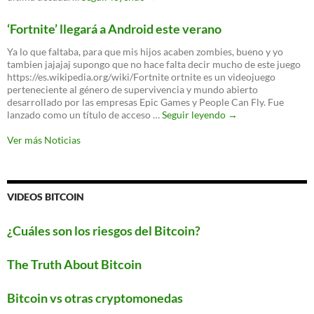
nuevo
WPA3
‘Fortnite’ llegará a Android este verano
es
oficial:
Ya lo que faltaba, para que mis hijos acaben zombies, bueno y yo
un
tambien jajajaj supongo que no hace falta decir mucho de este juego
nuevo
https://es.wikipedia.org/wiki/Fortnite ortnite es un videojuego
protocolo
perteneciente al género de supervivencia y mundo abierto
para
desarrollado por las empresas Epic Games y People Can Fly. Fue
proteger
‘Fortnite’
lanzado como un título de acceso …
Seguir leyendo
→
tu
llegará
WiFi
a
Ver más Noticias
Android
este
verano
VIDEOS BITCOIN
¿Cuáles son los riesgos del Bitcoin?
The Truth About Bitcoin
Bitcoin vs otras cryptomonedas