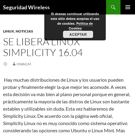
Saltar
Buscar
Seguridad Wireless
al
Si deseas continuar utilizando
MENÚ
contenido
este sitio debes aceptas el uso
PRINCI
de cookies.
Política de
Cookies
LINUX
,
NOTICIAS
ACEPTAR
SE LIBERA LINUX
SIMPLICITY 16.04
HWAGM
Hay muchas distribuciones de Linux y los usuarios pueden
probar y finalmente elegir la que mejor les acomode. A veces
esta decisión va más bien al plano personal porque en general,
prácticamente la mayoría de las distros de Linux son bastante
estables y utilizables sin duda. Esta vez hablaremos de
Simplicity Linux. De acuerdo con la página web oficial,
Simplicity Linux no es muy conocido como sistema operativo
considerando las opciones como Ubuntu o Linux Mint. Más