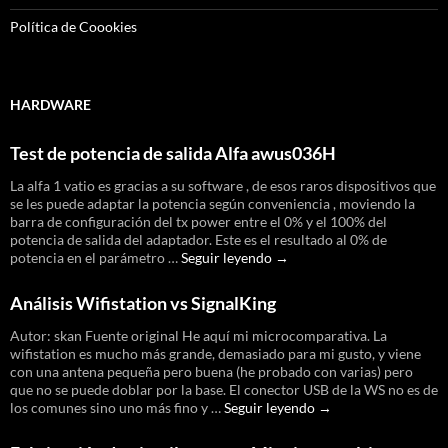
Política de Coookies
HARDWARE
Test de potencia de salida Alfa awus036H
La alfa 1 vatio es gracias a su software , de esos raros dispositivos que
se les puede adaptar la potencia según conveniencia , moviendo la
barra de configuración del tx power entre el 0% y el 100% del
potencia de salida del adaptador. Este es el resultado al 0% de
Test
potencia en el parámetro …
Seguir leyendo
→
de
potencia
Análisis Wifistation vs SignalKing
de
salida
Autor: skan Fuente original He aquí mi microcomparativa. La
Alfa
wifistation es mucho más grande, demasiado para mi gusto, y viene
awus036H
con una antena pequeña pero buena (he probado con varias) pero
que no se puede doblar por la base. El conector USB de la WS no es de
Análisis
los comunes sino uno más fino y …
Seguir leyendo
→
Wifistation
vs