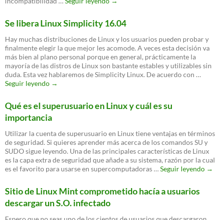
El
incompatibilidad …
Seguir leyendo
→
bloqueo
no
Se libera Linux Simplicity 16.04
intencional
de
Hay muchas distribuciones de Linux y los usuarios pueden probar y
Lenovo
finalmente elegir la que mejor les acomode. A veces esta decisión va
ha
más bien al plano personal porque en general, prácticamente la
desatado
mayoría de las distros de Linux son bastante estables y utilizables sin
la
duda. Esta vez hablaremos de Simplicity Linux. De acuerdo con …
furia
Se
Seguir leyendo
→
en
libera
los
Linux
Qué es el superusuario en Linux y cuál es su
usuarios
Simplicity
Linux
importancia
16.04
Utilizar la cuenta de superusuario en Linux tiene ventajas en términos
de seguridad. Si quieres aprender más acerca de los comandos SU y
SUDO sigue leyendo. Una de las principales características de Linux
es la capa extra de seguridad que añade a su sistema, razón por la cual
Qué
es el favorito para usarse en supercomputadoras …
Seguir leyendo
→
es
el
Sitio de Linux Mint comprometido hacía a usuarios
supe
descargar un S.O. infectado
en
Linu
Espero que no seas uno de los cientos de usuarios que descargaron