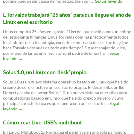
¿Visu
porque puedan ser causa de molestias, bien por …
Seguir leyendo
→
Studi
para
L Torvalds trabajará “25 años” para que llegue el año de
GNU/
Linux en el escritorio
Linux cumplirá 25 años en agosto. El kernel que nació como un hobby
del estudiante finlandés Linus Torvalds domina prácticamente todos
los ámbitos de la tecnología, excepto el mercado de escritorio. ¿Qué
hace Torvalds después de todo este tiempo? Sigue trabajando, dice,
por el año de Linux en el escritorio El padre de Linux ha …
Seguir
L
leyendo
→
Torvalds
trabajará
Solus 1.0, un Linux con ‘desk’ propio
“25
años”
Solus 1.0 es un nuevo sistema operativo basado en Linux que ha sido
para
creado de cero e incluye un escritorio propio. El desarrollador Ike
que
Doherty acaba de lanzar Solus 1.0, un nuevo sistema operativo para
llegue
computadoras basado en Linux que ha sido creado de cero y cuya
el
principal característica es que cuenta con un escritorio …
Seguir
año
Solus
leyendo
→
de
1.0,
Linux
un
Cómo crear Live-USB’s multiboot
en
Linux
el
con
En Linux: Multiboot 1.- Formateá el pendrive en una sola partición:
escritorio