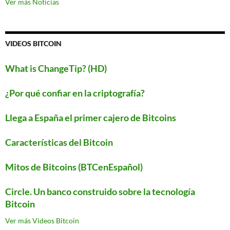
a
Ver más Noticias
Android
este
verano
VIDEOS BITCOIN
What is ChangeTip? (HD)
¿Por qué confiar en la criptografía?
Llega a España el primer cajero de Bitcoins
Características del Bitcoin
Mitos de Bitcoins (BTCenEspañol)
Circle. Un banco construido sobre la tecnología
Bitcoin
Ver más Videos Bitcoin