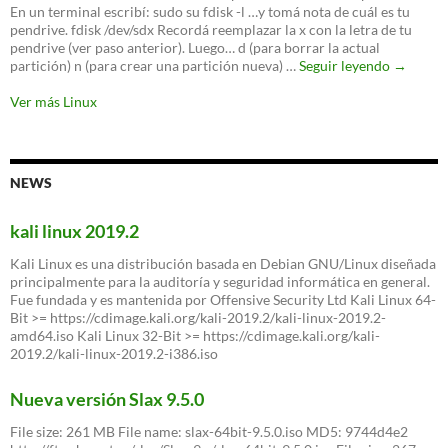
‘desk’
En un terminal escribí: sudo su fdisk -l …y tomá nota de cuál es tu
propio
pendrive. fdisk /dev/sdx Recordá reemplazar la x con la letra de tu
pendrive (ver paso anterior). Luego… d (para borrar la actual
Cómo
partición) n (para crear una partición nueva) …
Seguir leyendo
→
crear
Live-
Ver más Linux
USB’s
multiboo
NEWS
kali linux 2019.2
Kali Linux es una distribución basada en Debian GNU/Linux diseñada
principalmente para la auditoría y seguridad informática en general.
Fue fundada y es mantenida por Offensive Security Ltd Kali Linux 64-
Bit >= https://cdimage.kali.org/kali-2019.2/kali-linux-2019.2-
amd64.iso Kali Linux 32-Bit >= https://cdimage.kali.org/kali-
2019.2/kali-linux-2019.2-i386.iso
Nueva versión Slax 9.5.0
File size: 261 MB File name: slax-64bit-9.5.0.iso MD5: 9744d4e2