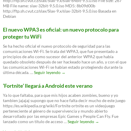
http://ftp.sh.cvut.cz/slax/Slax-9.x/slax-64bit-9.5.0.iso File size: 267
MB File name: slax-32bit-9.5.0.iso MD5: 8b09d00b
http://ftp.sh.cvut.cz/slax/Slax-9.x/slax-32bit-9.5.0.iso Basada en
Debian
El nuevo WPA3 es oficial: un nuevo protocolo para
proteger tu WiFi
Se ha hecho oficial el nuevo protocolo de seguridad para las
comunicaciones Wi-FI. Se trata del WPA3, que fue presentado a
principios de año como sucesor del anterior WPA2 que había
quedado obsoleto después de ser hackeado hace un año, y con el que
las comunicaciones Wi-Fi se habían estado protegiendo durante la
El
última década. …
Seguir leyendo
→
nuevo
WPA3
‘Fortnite’ llegará a Android este verano
es
oficial:
Ya lo que faltaba, para que mis hijos acaben zombies, bueno y yo
un
tambien jajajaj supongo que no hace falta decir mucho de este juego
nuevo
https://es.wikipedia.org/wiki/Fortnite ortnite es un videojuego
protocolo
perteneciente al género de supervivencia y mundo abierto
para
desarrollado por las empresas Epic Games y People Can Fly. Fue
proteger
‘Fortnite’
lanzado como un título de acceso …
Seguir leyendo
→
tu
llegará
WiFi