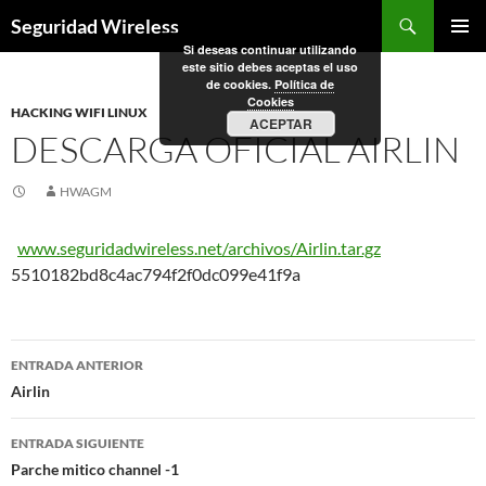
Saltar
Buscar
Seguridad Wireless
al
Si deseas continuar utilizando
MENÚ
contenido
este sitio debes aceptas el uso
PRINCI
de cookies.
Política de
Cookies
HACKING WIFI LINUX
ACEPTAR
DESCARGA OFICIAL AIRLIN
HWAGM
www.seguridadwireless.net/archivos/Airlin.tar.gz
5510182bd8c4ac794f2f0dc099e41f9a
Navegación
ENTRADA ANTERIOR
de
Airlin
entradas
ENTRADA SIGUIENTE
Parche mitico channel -1