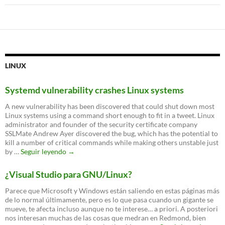
LINUX
Systemd vulnerability crashes Linux systems
A new vulnerability has been discovered that could shut down most
Linux systems using a command short enough to fit in a tweet. Linux
administrator and founder of the security certificate company
SSLMate Andrew Ayer discovered the bug, which has the potential to
kill a number of critical commands while making others unstable just
Systemd
by …
Seguir leyendo
→
vulnerability
crashes
¿Visual Studio para GNU/Linux?
Linux
systems
Parece que Microsoft y Windows están saliendo en estas páginas más
de lo normal últimamente, pero es lo que pasa cuando un gigante se
mueve, te afecta incluso aunque no te interese… a priori. A posteriori
nos interesan muchas de las cosas que medran en Redmond, bien