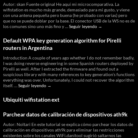
Autor: skan Fuente original He aquí mi microcomparativa. La
wifistation es mucho más grande, demasiado para mi gusto, y viene
con una antena pequeña pero buena (he probado con varias) pero
que no se puede doblar por la base. El conector USB de la WS no es de
Análisis
los comunes sino uno más fino y …
Seguir leyendo
→
Wifistation
vs
Default WPA key generation algorithm for Pirelli
SignalKing
routers in Argentina
Introduction A couple of years ago whether I do not remember badly,
I was doing reverse engineering in some Spanish routers deployed by
Pirelli as well. After I extracted the firmware and found out a
suspicious library with many references to key generation’s functions
everything was over. Unfortunately, I could not recover the algorithm
Default
itself. …
Seguir leyendo
→
WPA
key
Ubiquiti wifistation ext
generation
algorithm
for
Parchear datos de calibración de dispositivos ath9k
Pirelli
routers
Autor: Noltari En este tutorial se explica cómo parchear los datos de
in
calibración en dispositivos ath9k para eliminar las restricciones
Argentina
existentes sobre los canales WiFi.danitool sugirió saltarnos las