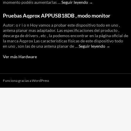
Fabricación
momento podéis aumentarlas …
Seguir leyendo
→
de
pigtail
Pruebas Aqprox APPUSB18DB , modo monitor
casero
–
Autor: o r i o n Hoy vamos a probar este dispositivo todo en uno ,
Mi
antena planar mas adaptador. Las especificaciones del producto ,
primer
descarga de drivers , etc , la podemos encontrar en la página oficial de
y
la marca Aqprox Las caracteristicas físicas de este dispositivo todo
ultimo
Pruebas
en uno , son las de una antena planar de …
Seguir leyendo
→
pigtail
Aqprox
APPUSB18D
Ver más Hardware
,
modo
monitor
Funciona gracias a WordPress