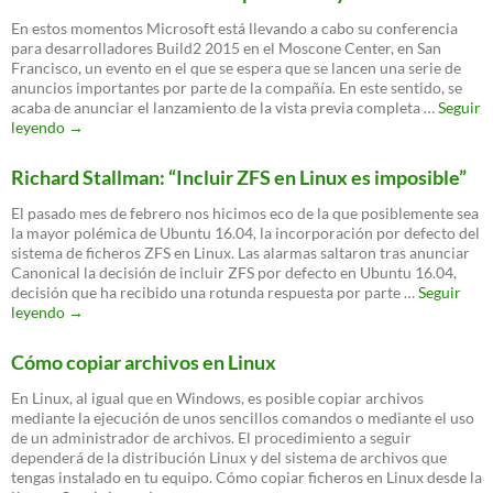
años
En estos momentos Microsoft está llevando a cabo su conferencia
para desarrolladores Build2 2015 en el Moscone Center, en San
Francisco, un evento en el que se espera que se lancen una serie de
anuncios importantes por parte de la compañía. En este sentido, se
acaba de anunciar el lanzamiento de la vista previa completa …
Seguir
Microsoft
leyendo
→
lanza
.NET
Richard Stallman: “Incluir ZFS en Linux es imposible”
Core
para
El pasado mes de febrero nos hicimos eco de la que posiblemente sea
Linux
la mayor polémica de Ubuntu 16.04, la incorporación por defecto del
y
sistema de ficheros ZFS en Linux. Las alarmas saltaron tras anunciar
Mac
Canonical la decisión de incluir ZFS por defecto en Ubuntu 16.04,
decisión que ha recibido una rotunda respuesta por parte …
Seguir
Richard
leyendo
→
Stallman:
“Incluir
Cómo copiar archivos en Linux
ZFS
en
En Linux, al igual que en Windows, es posible copiar archivos
Linux
mediante la ejecución de unos sencillos comandos o mediante el uso
es
de un administrador de archivos. El procedimiento a seguir
imposible”
dependerá de la distribución Linux y del sistema de archivos que
tengas instalado en tu equipo. Cómo copiar ficheros en Linux desde la