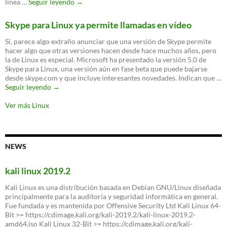
Cómo
línea …
Seguir leyendo
→
copiar
archivos
Skype para Linux ya permite llamadas en vídeo
en
Linux
Sí, parece algo extraño anunciar que una versión de Skype permite
hacer algo que otras versiones hacen desde hace muchos años, pero
la de Linux es especial. Microsoft ha presentado la versión 5.0 de
Skype para Linux, una versión aún en fase beta que puede bajarse
desde skype.com y que incluye interesantes novedades. Indican que …
Skype
Seguir leyendo
→
para
Linux
Ver más Linux
ya
permite
llamadas
en
NEWS
vídeo
kali linux 2019.2
Kali Linux es una distribución basada en Debian GNU/Linux diseñada
principalmente para la auditoría y seguridad informática en general.
Fue fundada y es mantenida por Offensive Security Ltd Kali Linux 64-
Bit >= https://cdimage.kali.org/kali-2019.2/kali-linux-2019.2-
amd64.iso Kali Linux 32-Bit >= https://cdimage.kali.org/kali-