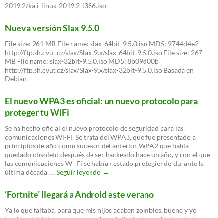
2019.2/kali-linux-2019.2-i386.iso
Nueva versión Slax 9.5.0
File size: 261 MB File name: slax-64bit-9.5.0.iso MD5: 9744d4e2
http://ftp.sh.cvut.cz/slax/Slax-9.x/slax-64bit-9.5.0.iso File size: 267
MB File name: slax-32bit-9.5.0.iso MD5: 8b09d00b
http://ftp.sh.cvut.cz/slax/Slax-9.x/slax-32bit-9.5.0.iso Basada en
Debian
El nuevo WPA3 es oficial: un nuevo protocolo para
proteger tu WiFi
Se ha hecho oficial el nuevo protocolo de seguridad para las
comunicaciones Wi-FI. Se trata del WPA3, que fue presentado a
principios de año como sucesor del anterior WPA2 que había
quedado obsoleto después de ser hackeado hace un año, y con el que
las comunicaciones Wi-Fi se habían estado protegiendo durante la
El
última década. …
Seguir leyendo
→
nuevo
WPA3
‘Fortnite’ llegará a Android este verano
es
oficial:
Ya lo que faltaba, para que mis hijos acaben zombies, bueno y yo
un