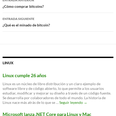
ENTRADA ANTERIOR
de
¿Cómo comprar bitcoins?
entradas
ENTRADA SIGUIENTE
¿Qué es el minado de bitcoin?
LINUX
Linux cumple 26 años
Linux es un núcleo de libre distribución y un claro ejemplo de
software libre y de código abierto, lo que permite a los usuarios
estudiar, modificar y mejorar su diseño a través de un código fuente.
Se desarrolla por colaboradores de todo el mundo. La historia de
Linux
Linux nace más atrás de lo que se …
Seguir leyendo
→
cumple
26
Microsoft lanza .NET Core para Linux y Mac