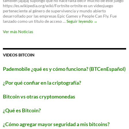
tambien jajajaj supongo que no hace falta decir mucho de este juego
nuevo
https://es.wikipedia.org/wiki/Fortnite ortnite es un videojuego
protocolo
perteneciente al género de supervivencia y mundo abierto
para
desarrollado por las empresas Epic Games y People Can Fly. Fue
proteger
‘Fortnite’
lanzado como un título de acceso …
Seguir leyendo
→
tu
llegará
WiFi
a
Ver más Noticias
Android
este
verano
VIDEOS BITCOIN
Pademobile ¿qué es y cómo funciona? (BTCenEspañol)
¿Por qué confiar en la criptografía?
Bitcoin vs otras cryptomonedas
¿Qué es Bitcoin?
¿Cómo agregar mayor seguridad a mis bitcoins?