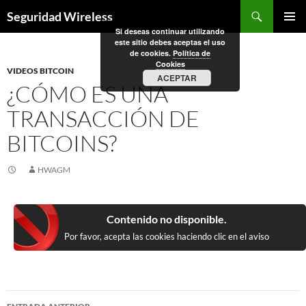
Saltar
Buscar
Seguridad Wireless
al
Si deseas continuar utilizando
MENÚ
contenido
este sitio debes aceptas el uso
PRINCI
de cookies.
Política de
Cookies
VIDEOS BITCOIN
ACEPTAR
¿CÓMO ES UNA
TRANSACCIÓN DE
BITCOINS?
HWAGM
Contenido no disponible.
Por favor, acepta las cookies haciendo clic en el aviso
Navegación