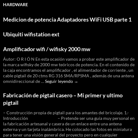
HARDWARE
Medicion de potencia Adaptadores WiFi USB parte 1
Ubiquiti wifistation ext
Amplificador wifi / wifisky 2000 mw
Áutor: O R I Ó N En esta ocasión vamos a probar este amplificador de
la marca wifisky de 2000 mw teóricos de potencia. En el contenido de
la caja encontramos el amplificador , el alimentador de corriente , un
cable pigtail de 20 ctms RG 316 SMA/RPSMA , además de una antena
Amplificador
omnidireccional de …
Seguir leyendo
→
wifi
/
Fabricación de pigtail casero – Mi primer y ultimo
wifisky
pigtail
2000
mw
– Construcción propia de pigtail para los amantes del bricolaje. 1.-
Introducción – Pretende ser una guía muy personal en
la fabricación artesanal y casera de un enlace entre una antena
externa y un tarjeta inalámbrica. He colocado las fotos en miniatura
para tener una visión general del proyecto pero en cualquier