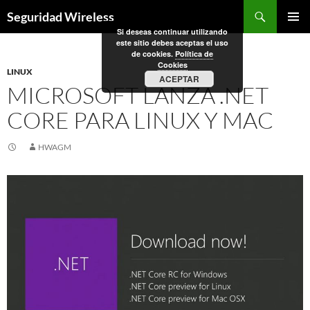
Saltar
Buscar
Seguridad Wireless
al
Si deseas continuar utilizando
MENÚ
contenido
este sitio debes aceptas el uso
PRINCI
de cookies.
Política de
Cookies
LINUX
ACEPTAR
MICROSOFT LANZA .NET
CORE PARA LINUX Y MAC
HWAGM