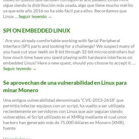
sigue siendo la distribución más usada, algo que tiene mucho mérito
ya que este año 2016 no ha sido fácil para ellos. Recordamos que
Linux
Linux …
Seguir leyendo
→
Mint
la
SPI ON EMBEDDED LINUX
distribución
más
` Are you already comfortable working with Serial Peripheral
popular
Interface (SPI) parts and looking for a challenge? We suspect many of
you have cut your teeth on 8-bit through 32-bit microcontrollers but
how much time have you spent playing with hardware interfaces on
embedded Linux? Here a new quest, should you choose to accept it. …
SPI
Seguir leyendo
→
ON
EMBEDDED
Se aprovechan de una vulnerabilidad en Linux para
LINUX
minar Monero
Una antigua vulnerabilidad denominada “CVE-2013-2618” que
permitía infectar equipos con un script, ha vuelto a ser utilizada
recientemente en servidores con Linux que aún seguían siendo
vulnerables, el Script utilizado es el XMRig mediante el cual unos
hackers han generado más de 75.000 dólares en Monero (XMR).
fuente