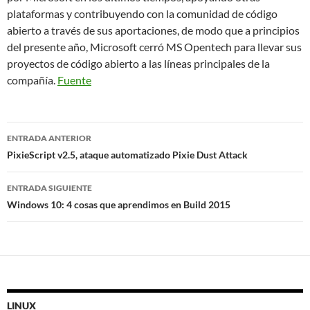
plataformas y contribuyendo con la comunidad de código
abierto a través de sus aportaciones, de modo que a principios
del presente año, Microsoft cerró MS Opentech para llevar sus
proyectos de código abierto a las líneas principales de la
compañía.
Fuente
Navegación
ENTRADA ANTERIOR
de
PixieScript v2.5, ataque automatizado Pixie Dust Attack
entradas
ENTRADA SIGUIENTE
Windows 10: 4 cosas que aprendimos en Build 2015
LINUX