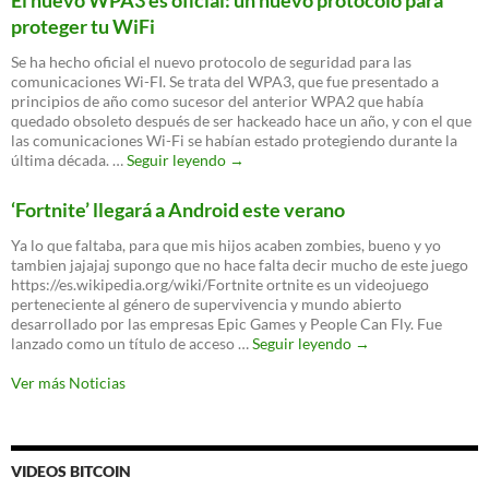
proteger tu WiFi
Se ha hecho oficial el nuevo protocolo de seguridad para las
comunicaciones Wi-FI. Se trata del WPA3, que fue presentado a
principios de año como sucesor del anterior WPA2 que había
quedado obsoleto después de ser hackeado hace un año, y con el que
las comunicaciones Wi-Fi se habían estado protegiendo durante la
El
última década. …
Seguir leyendo
→
nuevo
WPA3
‘Fortnite’ llegará a Android este verano
es
oficial:
Ya lo que faltaba, para que mis hijos acaben zombies, bueno y yo
un
tambien jajajaj supongo que no hace falta decir mucho de este juego
nuevo
https://es.wikipedia.org/wiki/Fortnite ortnite es un videojuego
protocolo
perteneciente al género de supervivencia y mundo abierto
para
desarrollado por las empresas Epic Games y People Can Fly. Fue
proteger
‘Fortnite’
lanzado como un título de acceso …
Seguir leyendo
→
tu
llegará
WiFi
a
Ver más Noticias
Android
este
verano
VIDEOS BITCOIN