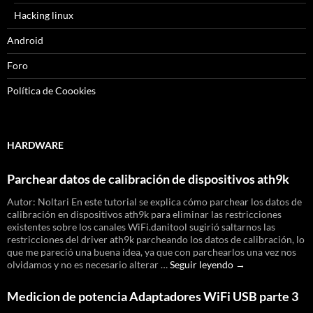
Hacking linux
Android
Foro
Política de Coookies
HARDWARE
Parchear datos de calibración de dispositivos ath9k
Autor: Noltari En este tutorial se explica cómo parchear los datos de
calibración en dispositivos ath9k para eliminar las restricciones
existentes sobre los canales WiFi.danitool sugirió saltarnos las
restricciones del driver ath9k parcheando los datos de calibración, lo
que me pareció una buena idea, ya que con parchearlos una vez nos
Parchear
olvidamos y no es necesario alterar …
Seguir leyendo
→
datos
de
Medicion de potencia Adaptadores WiFi USB parte 3
calibración