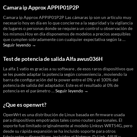
de
dispositivos
Camara ip Approx APPIP01P2P
ath9k
Camara ip Approx APPIP01P2P Las cámaras ip son un articulo muy
necesario hoy en día en lo que concierne a la seguridad y la vigilancia
de lugares o personas donde se requiera un control u observación de
los mismos.Hoy en día disponemos de modelos a precios asequibles
que cumplen sobradamente con cualquier expectativa según la …
Camara
Seguir leyendo
→
ip
Approx
Test de potencia de salida Alfa awus036H
APPIP01P2P
La alfa 1 vatio es gracias a su software , de esos raros dispositivos que
se les puede adaptar la potencia según conveniencia , moviendo la
barra de configuración del tx power entre el 0% y el 100% del
potencia de salida del adaptador. Este es el resultado al 0% de
Test
potencia en el parámetro …
Seguir leyendo
→
de
potencia
¿Que es openwrt?
de
salida
OpenWrt es una distribución de Linux basada en firmware usada
Alfa
para dispositivos empotrados tales como routers personales. El
awus036H
soporte fue limitado originalmente al modelo Linksys WRT54G, pero
desde su rápida expansión se ha incluido soporte para otros
fabricantes y dispositivos, incluidos el Netgear, D-Link, ASUS y