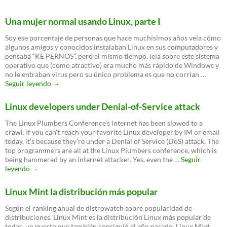
Una mujer normal usando Linux, parte I
Soy ese porcentaje de personas que hace muchísimos años veía cómo
algunos amigos y conocidos instalaban Linux en sus computadores y
pensaba “KE PERNOS”, pero al mismo tiempo, leía sobre este sistema
operativo que (como atractivo) era mucho más rápido de Windows y
no le entraban virus pero su único problema es que no corrían …
Una
Seguir leyendo
→
mujer
normal
Linux developers under Denial-of-Service attack
usando
Linux,
The Linux Plumbers Conference’s internet has been slowed to a
parte
crawl. If you can’t reach your favorite Linux developer by IM or email
I
today, it’s because they’re under a Denial of Service (DoS) attack. The
top programmers are all at the Linux Plumbers conference, which is
being hammered by an internet attacker. Yes, even the …
Seguir
Linux
leyendo
→
developers
under
Linux Mint la distribución más popular
Denial-
of-
Según el ranking anual de distrowatch sobre popularidad de
Service
distribuciones, Linux Mint es la distribución Linux más popular de
attack
todas, un puesto que también consiguió el año pasado. Linux Mint