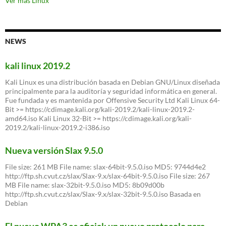
Ver más Linux
NEWS
kali linux 2019.2
Kali Linux es una distribución basada en Debian GNU/Linux diseñada
principalmente para la auditoría y seguridad informática en general.
Fue fundada y es mantenida por Offensive Security Ltd Kali Linux 64-
Bit >= https://cdimage.kali.org/kali-2019.2/kali-linux-2019.2-
amd64.iso Kali Linux 32-Bit >= https://cdimage.kali.org/kali-
2019.2/kali-linux-2019.2-i386.iso
Nueva versión Slax 9.5.0
File size: 261 MB File name: slax-64bit-9.5.0.iso MD5: 9744d4e2
http://ftp.sh.cvut.cz/slax/Slax-9.x/slax-64bit-9.5.0.iso File size: 267
MB File name: slax-32bit-9.5.0.iso MD5: 8b09d00b
http://ftp.sh.cvut.cz/slax/Slax-9.x/slax-32bit-9.5.0.iso Basada en
Debian
El nuevo WPA3 es oficial: un nuevo protocolo para