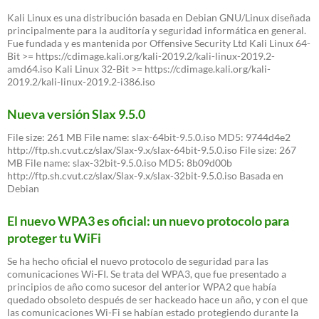
Kali Linux es una distribución basada en Debian GNU/Linux diseñada
principalmente para la auditoría y seguridad informática en general.
Fue fundada y es mantenida por Offensive Security Ltd Kali Linux 64-
Bit >= https://cdimage.kali.org/kali-2019.2/kali-linux-2019.2-
amd64.iso Kali Linux 32-Bit >= https://cdimage.kali.org/kali-
2019.2/kali-linux-2019.2-i386.iso
Nueva versión Slax 9.5.0
File size: 261 MB File name: slax-64bit-9.5.0.iso MD5: 9744d4e2
http://ftp.sh.cvut.cz/slax/Slax-9.x/slax-64bit-9.5.0.iso File size: 267
MB File name: slax-32bit-9.5.0.iso MD5: 8b09d00b
http://ftp.sh.cvut.cz/slax/Slax-9.x/slax-32bit-9.5.0.iso Basada en
Debian
El nuevo WPA3 es oficial: un nuevo protocolo para
proteger tu WiFi
Se ha hecho oficial el nuevo protocolo de seguridad para las
comunicaciones Wi-FI. Se trata del WPA3, que fue presentado a
principios de año como sucesor del anterior WPA2 que había
quedado obsoleto después de ser hackeado hace un año, y con el que
las comunicaciones Wi-Fi se habían estado protegiendo durante la