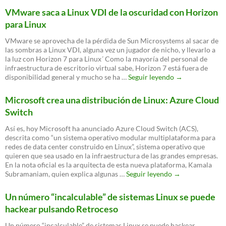
con
VMware saca a Linux VDI de la oscuridad con Horizon
WiFi
para Linux
para
IoT
VMware se aprovecha de la pérdida de Sun Microsystems al sacar de
por
las sombras a Linux VDI, alguna vez un jugador de nicho, y llevarlo a
menos
la luz con Horizon 7 para Linux´ Como la mayoría del personal de
de
infraestructura de escritorio virtual sabe, Horizon 7 está fuera de
5
VMware
disponibilidad general y mucho se ha …
Seguir leyendo
→
euros
saca
a
Microsoft crea una distribución de Linux: Azure Cloud
Linux
Switch
VDI
de
Así es, hoy Microsoft ha anunciado Azure Cloud Switch (ACS),
la
descrita como “un sistema operativo modular multiplataforma para
oscuridad
redes de data center construido en Linux”, sistema operativo que
con
quieren que sea usado en la infraestructura de las grandes empresas.
Horizon
En la nota oficial es la arquitecta de esta nueva plataforma, Kamala
para
Microsoft
Subramaniam, quien explica algunas …
Seguir leyendo
→
Linux
crea
una
Un número “incalculable” de sistemas Linux se puede
distribución
hackear pulsando Retroceso
de
Linux:
Un número “incalculable” de sistemas Linux se puede hackear