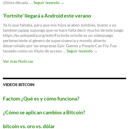
El
última década. …
Seguir leyendo
→
nuevo
WPA3
‘Fortnite’ llegará a Android este verano
es
oficial:
Ya lo que faltaba, para que mis hijos acaben zombies, bueno y yo
un
tambien jajajaj supongo que no hace falta decir mucho de este juego
nuevo
https://es.wikipedia.org/wiki/Fortnite ortnite es un videojuego
protocolo
perteneciente al género de supervivencia y mundo abierto
para
desarrollado por las empresas Epic Games y People Can Fly. Fue
proteger
‘Fortnite’
lanzado como un título de acceso …
Seguir leyendo
→
tu
llegará
WiFi
a
Ver más Noticias
Android
este
verano
VIDEOS BITCOIN
Factom ¿Qué es y cómo funciona?
¿Cómo se aplican cambios a Bitcoin?
bitcoin vs. oro vs. dólar