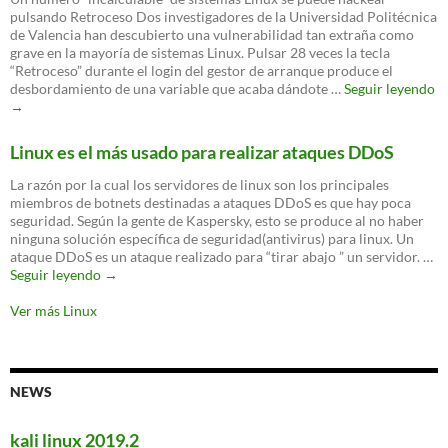
Azure
pulsando Retroceso Dos investigadores de la Universidad Politécnica
Cloud
de Valencia han descubierto una vulnerabilidad tan extraña como
Switch
grave en la mayoría de sistemas Linux. Pulsar 28 veces la tecla
“Retroceso” durante el login del gestor de arranque produce el
U
desbordamiento de una variable que acaba dándote …
Seguir leyendo
n
→
“i
d
Linux es el más usado para realizar ataques DDoS
si
Li
La razón por la cual los servidores de linux son los principales
se
miembros de botnets destinadas a ataques DDoS es que hay poca
p
seguridad. Según la gente de Kaspersky, esto se produce al no haber
ha
ninguna solución específica de seguridad(antivirus) para linux. Un
p
ataque DDoS es un ataque realizado para “tirar abajo ” un servidor. …
Re
Linux
Seguir leyendo
→
es
el
Ver más Linux
más
usado
para
realizar
NEWS
ataques
DDoS
kali linux 2019.2