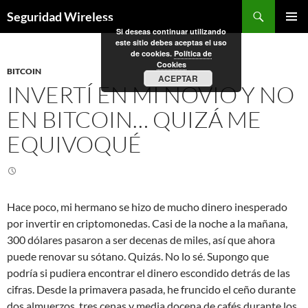
Saltar
Buscar
Seguridad Wireless
al
Si deseas continuar utilizando
MENÚ
contenido
este sitio debes aceptas el uso
PRINCI
de cookies.
Política de
Cookies
BITCOIN
ACEPTAR
INVERTÍ EN MI NOVIO Y NO
EN BITCOIN… QUIZÁ ME
EQUIVOQUÉ
Hace poco, mi hermano se hizo de mucho dinero inesperado
por invertir en criptomonedas. Casi de la noche a la mañana,
300 dólares pasaron a ser decenas de miles, así que ahora
puede renovar su sótano. Quizás. No lo sé. Supongo que
podría si pudiera encontrar el dinero escondido detrás de las
cifras. Desde la primavera pasada, he fruncido el ceño durante
dos almuerzos, tres cenas y media docena de cafés durante los