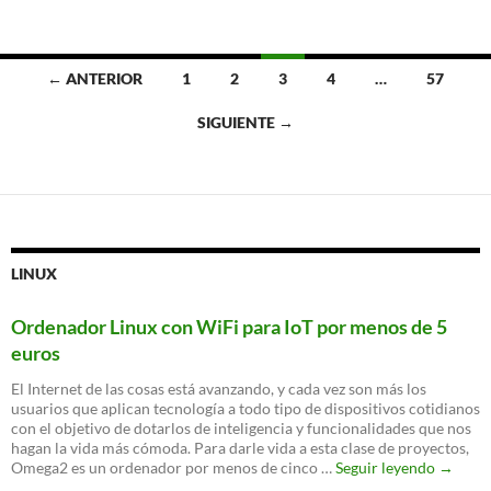
Ir
← ANTERIOR
1
2
3
4
…
57
a
SIGUIENTE →
las
entradas
LINUX
Ordenador Linux con WiFi para IoT por menos de 5
euros
El Internet de las cosas está avanzando, y cada vez son más los
usuarios que aplican tecnología a todo tipo de dispositivos cotidianos
con el objetivo de dotarlos de inteligencia y funcionalidades que nos
hagan la vida más cómoda. Para darle vida a esta clase de proyectos,
Ordena
Omega2 es un ordenador por menos de cinco …
Seguir leyendo
→
Linux