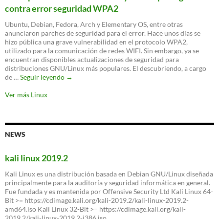
de
Linux
contra error seguridad WPA2
existir
Ubuntu, Debian, Fedora, Arch y Elementary OS, entre otras
anunciaron parches de seguridad para el error. Hace unos días se
hizo pública una grave vulnerabilidad en el protocolo WPA2,
utilizado para la comunicación de redes WIFI. Sin embargo, ya se
encuentran disponibles actualizaciones de seguridad para
distribuciones GNU/Linux más populares. El descubriendo, a cargo
Principales
de …
Seguir leyendo
→
versiones
de
Ver más Linux
Linux
ya
están
protegidas
NEWS
contra
error
seguridad
kali linux 2019.2
WPA2
Kali Linux es una distribución basada en Debian GNU/Linux diseñada
principalmente para la auditoría y seguridad informática en general.
Fue fundada y es mantenida por Offensive Security Ltd Kali Linux 64-
Bit >= https://cdimage.kali.org/kali-2019.2/kali-linux-2019.2-
amd64.iso Kali Linux 32-Bit >= https://cdimage.kali.org/kali-
2019.2/kali-linux-2019.2-i386.iso