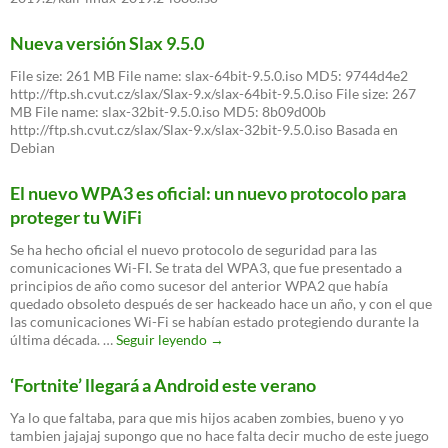
Nueva versión Slax 9.5.0
File size: 261 MB File name: slax-64bit-9.5.0.iso MD5: 9744d4e2
http://ftp.sh.cvut.cz/slax/Slax-9.x/slax-64bit-9.5.0.iso File size: 267
MB File name: slax-32bit-9.5.0.iso MD5: 8b09d00b
http://ftp.sh.cvut.cz/slax/Slax-9.x/slax-32bit-9.5.0.iso Basada en
Debian
El nuevo WPA3 es oficial: un nuevo protocolo para
proteger tu WiFi
Se ha hecho oficial el nuevo protocolo de seguridad para las
comunicaciones Wi-FI. Se trata del WPA3, que fue presentado a
principios de año como sucesor del anterior WPA2 que había
quedado obsoleto después de ser hackeado hace un año, y con el que
las comunicaciones Wi-Fi se habían estado protegiendo durante la
El
última década. …
Seguir leyendo
→
nuevo
WPA3
‘Fortnite’ llegará a Android este verano
es
oficial:
Ya lo que faltaba, para que mis hijos acaben zombies, bueno y yo
un
tambien jajajaj supongo que no hace falta decir mucho de este juego
nuevo