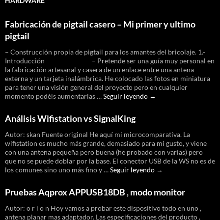
HARDWARE
Fabricación de pigtail casero – Mi primer y ultimo
pigtail
– Construcción propia de pigtail para los amantes del bricolaje. 1.-
Introducción – Pretende ser una guía muy personal en
la fabricación artesanal y casera de un enlace entre una antena
externa y un tarjeta inalámbrica. He colocado las fotos en miniatura
para tener una visión general del proyecto pero en cualquier
Fabricación
momento podéis aumentarlas …
Seguir leyendo
→
de
pigtail
Análisis Wifistation vs SignalKing
casero
–
Autor: skan Fuente original He aquí mi microcomparativa. La
Mi
wifistation es mucho más grande, demasiado para mi gusto, y viene
primer
con una antena pequeña pero buena (he probado con varias) pero
y
que no se puede doblar por la base. El conector USB de la WS no es de
ultimo
Análisis
los comunes sino uno más fino y …
Seguir leyendo
→
pigtail
Wifistation
vs
Pruebas Aqprox APPUSB18DB , modo monitor
SignalKing
Autor: o r i o n Hoy vamos a probar este dispositivo todo en uno ,
antena planar mas adaptador. Las especificaciones del producto ,