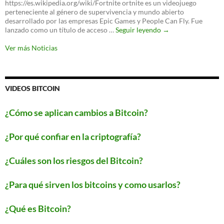
https://es.wikipedia.org/wiki/Fortnite ortnite es un videojuego
protocolo
perteneciente al género de supervivencia y mundo abierto
para
desarrollado por las empresas Epic Games y People Can Fly. Fue
proteger
‘Fortnite’
lanzado como un título de acceso …
Seguir leyendo
→
tu
llegará
WiFi
a
Ver más Noticias
Android
este
verano
VIDEOS BITCOIN
¿Cómo se aplican cambios a Bitcoin?
¿Por qué confiar en la criptografía?
¿Cuáles son los riesgos del Bitcoin?
¿Para qué sirven los bitcoins y como usarlos?
¿Qué es Bitcoin?