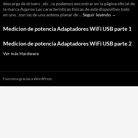
descarga de drivers , etc , la podemos encontrar en la página oficial de
la marca Aqprox Las caracteristicas físicas de este dispositivo todo
Pruebas
en uno , son las de una antena planar de …
Seguir leyendo
→
Aqprox
APPUSB18D
Medicion de potencia Adaptadores WiFi USB parte 1
,
modo
monitor
Medicion de potencia Adaptadores WiFi USB parte 2
Ver más Hardware
Funciona gracias a WordPress