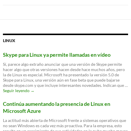
LINUX
Skype para Linux ya permite llamadas en vídeo
Sí, parece algo extraño anunciar que una versión de Skype permite
hacer algo que otras versiones hacen desde hace muchos años, pero
la de Linux es especial. Microsoft ha presentado la versión 5.0 de
Skype para Linux, una versión aún en fase beta que puede bajarse
desde skype.com y que incluye interesantes novedades. Indican que …
Skype
Seguir leyendo
→
para
Linux
Continúa aumentando la presencia de Linux en
ya
Microsoft Azure
permite
llamadas
La actitud más abierta de Microsoft frente a sistemas operativos que
en
no sean Windows es cada vez más proactiva. Para la empresa, esto
vídeo
resulta en un crecimiento de sus actividades en la nube mucho mayor