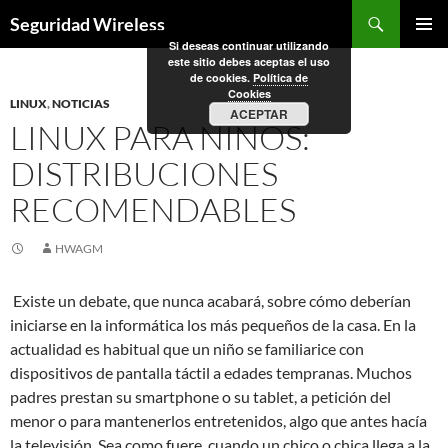
Saltar
Buscar
Seguridad Wireless
al
Si deseas continuar utilizando
MENÚ
contenido
este sitio debes aceptas el uso
PRINCI
de cookies.
Política de
Cookies
LINUX
,
NOTICIAS
ACEPTAR
LINUX PARA NIÑOS:
DISTRIBUCIONES
RECOMENDABLES
HWAGM
Existe un debate, que nunca acabará, sobre cómo deberían
iniciarse en la informática los más pequeños de la casa. En la
actualidad es habitual que un niño se familiarice con
dispositivos de pantalla táctil a edades tempranas. Muchos
padres prestan su smartphone o su tablet, a petición del
menor o para mantenerlos entretenidos, algo que antes hacía
la televisión. Sea como fuere, cuando un chico o chica llega a la