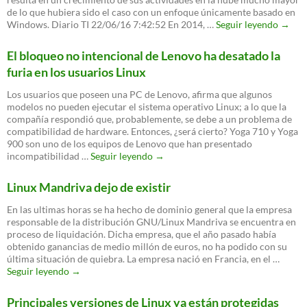
de lo que hubiera sido el caso con un enfoque únicamente basado en
Conti
Windows. Diario TI 22/06/16 7:42:52 En 2014, …
Seguir leyendo
→
aumen
la
El bloqueo no intencional de Lenovo ha desatado la
presen
furia en los usuarios Linux
de
Linux
Los usuarios que poseen una PC de Lenovo, afirma que algunos
en
modelos no pueden ejecutar el sistema operativo Linux; a lo que la
Micro
compañía respondió que, probablemente, se debe a un problema de
Azure
compatibilidad de hardware. Entonces, ¿será cierto? Yoga 710 y Yoga
900 son uno de los equipos de Lenovo que han presentado
El
incompatibilidad …
Seguir leyendo
→
bloqueo
no
Linux Mandriva dejo de existir
intencional
de
En las ultimas horas se ha hecho de dominio general que la empresa
Lenovo
responsable de la distribución GNU/Linux Mandriva se encuentra en
ha
proceso de liquidación. Dicha empresa, que el año pasado había
desatado
obtenido ganancias de medio millón de euros, no ha podido con su
la
última situación de quiebra. La empresa nació en Francia, en el …
furia
Linux
Seguir leyendo
→
en
Mandriva
los
dejo
Principales versiones de Linux ya están protegidas
usuarios