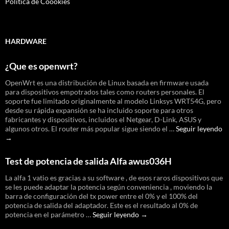
Política de Coookies
HARDWARE
¿Que es openwrt?
OpenWrt es una distribución de Linux basada en firmware usada
para dispositivos empotrados tales como routers personales. El
soporte fue limitado originalmente al modelo Linksys WRT54G, pero
desde su rápida expansión se ha incluido soporte para otros
fabricantes y dispositivos, incluidos el Netgear, D-Link, ASUS y
¿
algunos otros. El router más popular sigue siendo el …
Seguir leyendo
es
→
o
Test de potencia de salida Alfa awus036H
La alfa 1 vatio es gracias a su software , de esos raros dispositivos que
se les puede adaptar la potencia según conveniencia , moviendo la
barra de configuración del tx power entre el 0% y el 100% del
potencia de salida del adaptador. Este es el resultado al 0% de
Test
potencia en el parámetro …
Seguir leyendo
→
de