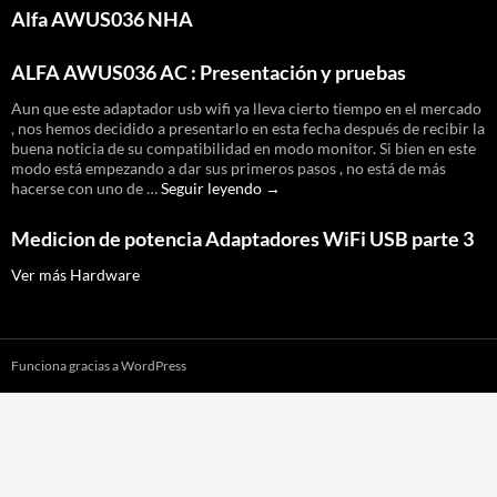
potencia
Alfa AWUS036 NHA
de
salida
Alfa
ALFA AWUS036 AC : Presentación y pruebas
awus036H
Aun que este adaptador usb wifi ya lleva cierto tiempo en el mercado
, nos hemos decidido a presentarlo en esta fecha después de recibir la
buena noticia de su compatibilidad en modo monitor. Si bien en este
modo está empezando a dar sus primeros pasos , no está de más
ALFA
hacerse con uno de …
Seguir leyendo
→
AWUS036
AC
Medicion de potencia Adaptadores WiFi USB parte 3
:
Presentación
Ver más Hardware
y
pruebas
Funciona gracias a WordPress