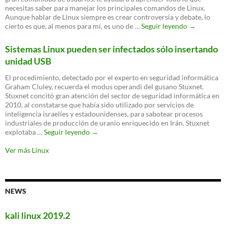
diseño
necesitas saber para manejar los principales comandos de Linux.
nacida
Aunque hablar de Linux siempre es crear controversia y debate, lo
del
Webminal:
cierto es que, al menos para mí, es uno de …
Seguir leyendo
→
proyecto
aprende
Numix
en
Sistemas Linux pueden ser infectados sólo insertando
línea
unidad USB
todo
sobre
El procedimiento, detectado por el experto en seguridad informática
comandos
Graham Cluley, recuerda el modus operandi del gusano Stuxnet.
para
Stuxnet concitó gran atención del sector de seguridad informática en
la
2010, al constatarse que había sido utilizado por servicios de
terminal
inteligencia israelíes y estadounidenses, para sabotear procesos
de
industriales de producción de uranio enriquecido en Irán. Stuxnet
Linux
Sistemas
explotaba …
Seguir leyendo
→
Linux
pueden
Ver más Linux
ser
infectados
sólo
insertando
NEWS
unidad
USB
kali linux 2019.2