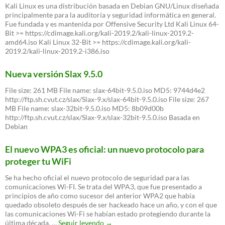
Kali Linux es una distribución basada en Debian GNU/Linux diseñada
principalmente para la auditoría y seguridad informática en general.
Fue fundada y es mantenida por Offensive Security Ltd Kali Linux 64-
Bit >= https://cdimage.kali.org/kali-2019.2/kali-linux-2019.2-
amd64.iso Kali Linux 32-Bit >= https://cdimage.kali.org/kali-
2019.2/kali-linux-2019.2-i386.iso
Nueva versión Slax 9.5.0
File size: 261 MB File name: slax-64bit-9.5.0.iso MD5: 9744d4e2
http://ftp.sh.cvut.cz/slax/Slax-9.x/slax-64bit-9.5.0.iso File size: 267
MB File name: slax-32bit-9.5.0.iso MD5: 8b09d00b
http://ftp.sh.cvut.cz/slax/Slax-9.x/slax-32bit-9.5.0.iso Basada en
Debian
El nuevo WPA3 es oficial: un nuevo protocolo para
proteger tu WiFi
Se ha hecho oficial el nuevo protocolo de seguridad para las
comunicaciones Wi-FI. Se trata del WPA3, que fue presentado a
principios de año como sucesor del anterior WPA2 que había
quedado obsoleto después de ser hackeado hace un año, y con el que
las comunicaciones Wi-Fi se habían estado protegiendo durante la
El
última década. …
Seguir leyendo
→