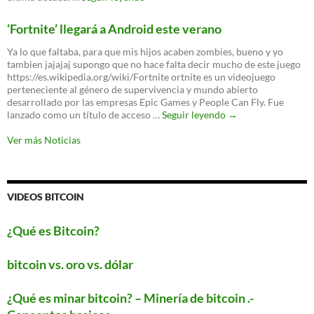
nuevo
WPA3
‘Fortnite’ llegará a Android este verano
es
oficial:
Ya lo que faltaba, para que mis hijos acaben zombies, bueno y yo
un
tambien jajajaj supongo que no hace falta decir mucho de este juego
nuevo
https://es.wikipedia.org/wiki/Fortnite ortnite es un videojuego
protocolo
perteneciente al género de supervivencia y mundo abierto
para
desarrollado por las empresas Epic Games y People Can Fly. Fue
proteger
‘Fortnite’
lanzado como un título de acceso …
Seguir leyendo
→
tu
llegará
WiFi
a
Ver más Noticias
Android
este
verano
VIDEOS BITCOIN
¿Qué es Bitcoin?
bitcoin vs. oro vs. dólar
¿Qué es minar bitcoin? – Minería de bitcoin .-