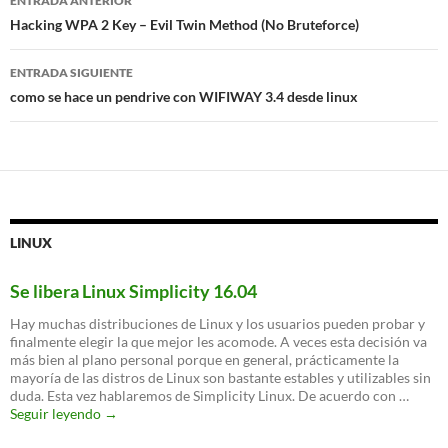
ENTRADA ANTERIOR
de
Hacking WPA 2 Key – Evil Twin Method (No Bruteforce)
entradas
ENTRADA SIGUIENTE
como se hace un pendrive con WIFIWAY 3.4 desde linux
LINUX
Se libera Linux Simplicity 16.04
Hay muchas distribuciones de Linux y los usuarios pueden probar y
finalmente elegir la que mejor les acomode. A veces esta decisión va
más bien al plano personal porque en general, prácticamente la
mayoría de las distros de Linux son bastante estables y utilizables sin
duda. Esta vez hablaremos de Simplicity Linux. De acuerdo con …
Se
Seguir leyendo
→
libera