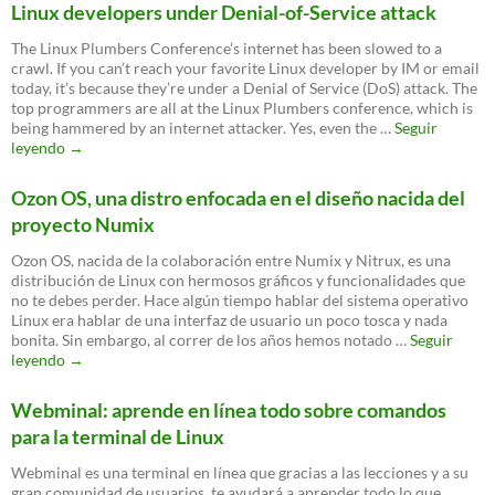
Linux
Linux developers under Denial-of-Service attack
Simplicity
16.04
The Linux Plumbers Conference’s internet has been slowed to a
crawl. If you can’t reach your favorite Linux developer by IM or email
today, it’s because they’re under a Denial of Service (DoS) attack. The
top programmers are all at the Linux Plumbers conference, which is
being hammered by an internet attacker. Yes, even the …
Seguir
Linux
leyendo
→
developers
under
Ozon OS, una distro enfocada en el diseño nacida del
Denial-
proyecto Numix
of-
Service
Ozon OS, nacida de la colaboración entre Numix y Nitrux, es una
attack
distribución de Linux con hermosos gráficos y funcionalidades que
no te debes perder. Hace algún tiempo hablar del sistema operativo
Linux era hablar de una interfaz de usuario un poco tosca y nada
bonita. Sin embargo, al correr de los años hemos notado …
Seguir
Ozon
leyendo
→
OS,
una
Webminal: aprende en línea todo sobre comandos
distro
para la terminal de Linux
enfocada
en
Webminal es una terminal en línea que gracias a las lecciones y a su
el
gran comunidad de usuarios, te ayudará a aprender todo lo que