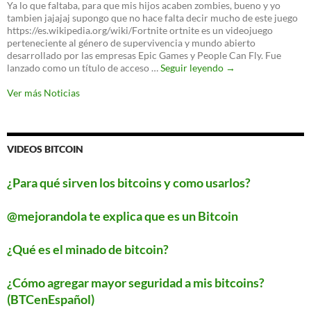
oficial:
Ya lo que faltaba, para que mis hijos acaben zombies, bueno y yo
un
tambien jajajaj supongo que no hace falta decir mucho de este juego
nuevo
https://es.wikipedia.org/wiki/Fortnite ortnite es un videojuego
protocolo
perteneciente al género de supervivencia y mundo abierto
para
desarrollado por las empresas Epic Games y People Can Fly. Fue
proteger
‘Fortnite’
lanzado como un título de acceso …
Seguir leyendo
→
tu
llegará
WiFi
a
Ver más Noticias
Android
este
verano
VIDEOS BITCOIN
¿Para qué sirven los bitcoins y como usarlos?
@mejorandola te explica que es un Bitcoin
¿Qué es el minado de bitcoin?
¿Cómo agregar mayor seguridad a mis bitcoins?
(BTCenEspañol)