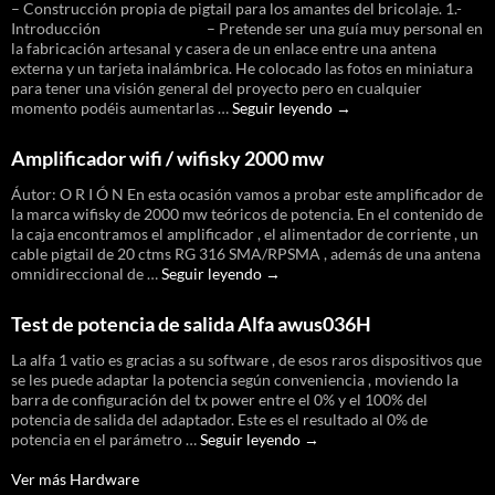
– Construcción propia de pigtail para los amantes del bricolaje. 1.-
ath9k
Introducción – Pretende ser una guía muy personal en
la fabricación artesanal y casera de un enlace entre una antena
externa y un tarjeta inalámbrica. He colocado las fotos en miniatura
para tener una visión general del proyecto pero en cualquier
Fabricación
momento podéis aumentarlas …
Seguir leyendo
→
de
pigtail
Amplificador wifi / wifisky 2000 mw
casero
–
Áutor: O R I Ó N En esta ocasión vamos a probar este amplificador de
Mi
la marca wifisky de 2000 mw teóricos de potencia. En el contenido de
primer
la caja encontramos el amplificador , el alimentador de corriente , un
y
cable pigtail de 20 ctms RG 316 SMA/RPSMA , además de una antena
ultimo
Amplificador
omnidireccional de …
Seguir leyendo
→
pigtail
wifi
/
Test de potencia de salida Alfa awus036H
wifisky
2000
La alfa 1 vatio es gracias a su software , de esos raros dispositivos que
mw
se les puede adaptar la potencia según conveniencia , moviendo la
barra de configuración del tx power entre el 0% y el 100% del
potencia de salida del adaptador. Este es el resultado al 0% de
Test
potencia en el parámetro …
Seguir leyendo
→
de
potencia
Ver más Hardware