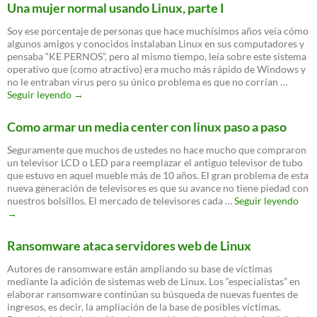
tiene
Una mujer normal usando Linux, parte I
nombre
definitivo:
Soy ese porcentaje de personas que hace muchísimos años veía cómo
Edge
algunos amigos y conocidos instalaban Linux en sus computadores y
pensaba “KE PERNOS”, pero al mismo tiempo, leía sobre este sistema
operativo que (como atractivo) era mucho más rápido de Windows y
no le entraban virus pero su único problema es que no corrían …
Una
Seguir leyendo
→
mujer
normal
Como armar un media center con linux paso a paso
usando
Linux,
Seguramente que muchos de ustedes no hace mucho que compraron
parte
un televisor LCD o LED para reemplazar el antiguo televisor de tubo
I
que estuvo en aquel mueble más de 10 años. El gran problema de esta
nueva generación de televisores es que su avance no tiene piedad con
Co
nuestros bolsillos. El mercado de televisores cada …
Seguir leyendo
arm
→
un
med
Ransomware ataca servidores web de Linux
cent
con
Autores de ransomware están ampliando su base de víctimas
linu
mediante la adición de sistemas web de Linux. Los “especialistas” en
pas
elaborar ransomware continúan su búsqueda de nuevas fuentes de
a
ingresos, es decir, la ampliación de la base de posibles víctimas.
pas