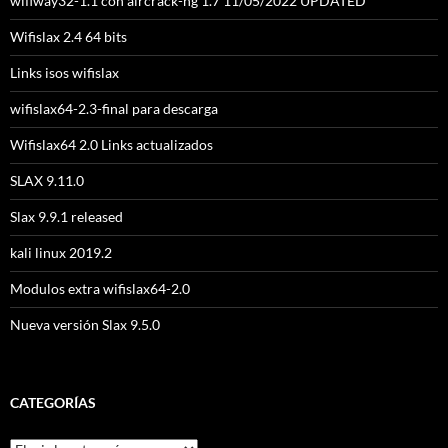
wifiway32-1.1 con aircrack-ng 1.7 11/05/2022 UPDATED
Wifislax 2.4 64 bits
Links isos wifislax
wifislax64-2.3-final para descarga
Wifislax64 2.0 Links actualizados
SLAX 9.11.0
Slax 9.9.1 released
kali linux 2019.2
Modulos extra wifislax64-2.0
Nueva versión Slax 9.5.0
CATEGORÍAS