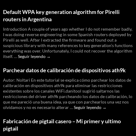
Default WPA key generation algorithm for Pirelli
routers in Argentina
Introduction A couple of years ago whether I do not remember badly,
I was doing reverse engineering in some Spanish routers deployed by
Pirelli as well. After I extracted the firmware and found out a
suspicious library with many references to key generation’s functions
everything was over. Unfortunately, I could not recover the algorithm
Default
itself. …
Seguir leyendo
→
WPA
key
Parchear datos de calibración de dispositivos ath9k
generation
algorithm
Autor: Noltari En este tutorial se explica cómo parchear los datos de
for
calibración en dispositivos ath9k para eliminar las restricciones
Pirelli
existentes sobre los canales WiFi.danitool sugirió saltarnos las
routers
restricciones del driver ath9k parcheando los datos de calibración, lo
in
que me pareció una buena idea, ya que con parchearlos una vez nos
Argentina
Parchear
olvidamos y no es necesario alterar …
Seguir leyendo
→
datos
de
Fabricación de pigtail casero – Mi primer y ultimo
calibración
pigtail
de
dispositivos