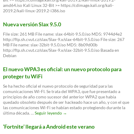
amd64.iso Kali Linux 32-Bit >= https://cdimage.kali.org/kali-
2019.2/kali-linux-2019.2-i386.iso
Nueva versión Slax 9.5.0
File size: 261 MB File name: slax-64bit-9.5.0.iso MD5: 9744d4e2
http://ftp.sh.cvut.cz/slax/Slax-9.x/slax-64bit-9.5.0.iso File size: 267
MB File name: slax-32bit-9.5.0.iso MD5: 8b09d00b
http://ftp.sh.cvut.cz/slax/Slax-9.x/slax-32bit-9.5.0.iso Basada en
Debian
El nuevo WPA3 es oficial: un nuevo protocolo para
proteger tu WiFi
Se ha hecho oficial el nuevo protocolo de seguridad para las
comunicaciones Wi-FI. Se trata del WPA3, que fue presentado a
principios de año como sucesor del anterior WPA2 que había
quedado obsoleto después de ser hackeado hace un año, y con el que
las comunicaciones Wi-Fi se habían estado protegiendo durante la
El
última década. …
Seguir leyendo
→
nuevo
WPA3
‘Fortnite’ llegará a Android este verano
es