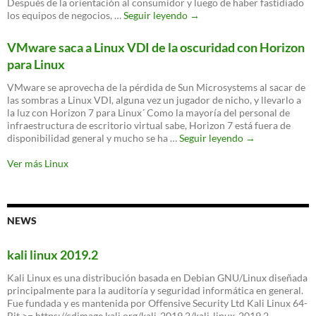
Después de la orientación al consumidor y luego de haber fastidiado
Ransomware
los equipos de negocios, …
Seguir leyendo
→
ataca
servidores
VMware saca a Linux VDI de la oscuridad con Horizon
web
para Linux
de
Linux
VMware se aprovecha de la pérdida de Sun Microsystems al sacar de
las sombras a Linux VDI, alguna vez un jugador de nicho, y llevarlo a
la luz con Horizon 7 para Linux´ Como la mayoría del personal de
infraestructura de escritorio virtual sabe, Horizon 7 está fuera de
VMware
disponibilidad general y mucho se ha …
Seguir leyendo
→
saca
a
Ver más Linux
Linux
VDI
de
la
NEWS
oscuridad
con
Horizon
kali linux 2019.2
para
Linux
Kali Linux es una distribución basada en Debian GNU/Linux diseñada
principalmente para la auditoría y seguridad informática en general.
Fue fundada y es mantenida por Offensive Security Ltd Kali Linux 64-
Bit >= https://cdimage.kali.org/kali-2019.2/kali-linux-2019.2-