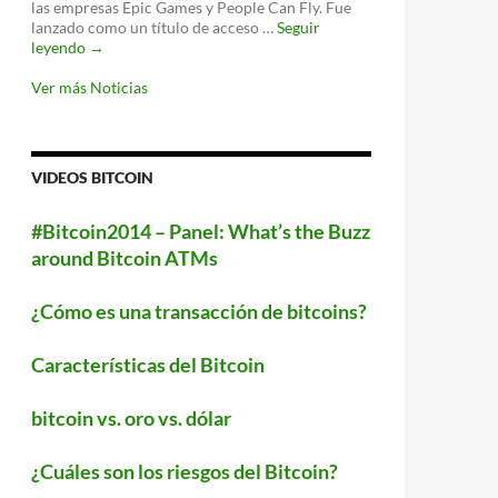
las empresas Epic Games y People Can Fly. Fue
WiFi
lanzado como un título de acceso …
Seguir
‘Fortnite’
leyendo
→
llegará
a
Ver más Noticias
Android
este
verano
VIDEOS BITCOIN
#Bitcoin2014 – Panel: What’s the Buzz
around Bitcoin ATMs
¿Cómo es una transacción de bitcoins?
Características del Bitcoin
bitcoin vs. oro vs. dólar
¿Cuáles son los riesgos del Bitcoin?