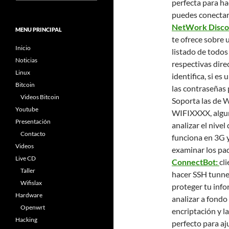
perfecta para ha
puedes conectar 
NetWork Disco
MENU PRINCIPAL
te ofrece sobre 
Inicio
listado de todos
Noticias
respectivas dire
Linux
identifica, si es
Bitcoin
las contraseñas 
Videos Bitcoin
Soporta las d
Youtube
WIFIXXXX, algun
Presentación
analizar el nivel
Contacto
funciona en 3G y
Videos
examinar los pa
Live CD
ConnectBot:
cl
Taller
hacer SSH tunnel
Wifislax
proteger tu info
Hardware
analizar a fondo
Openwrt
encriptación y la
Hacking
perfecto para a