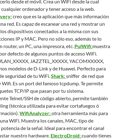
cerlo desde el móvil. Crea un WiFi desde la cual
cualquier ordenador y tener acceso a la web.
very:
creo que es la aplicación que más información
una red. Es capaz de escanear una red y mostrar un
 los dispositivos conectados a la misma con sus
cciones IP y MAC. Pero no sólo eso, además te lo
 un router, un PC, una impresora, etc.
PulWifi:
muestra
por defecto de algunos puntos de acceso WiFi.
e WLAN_XXXXX, JAZZTEL_XXXXX, YACOMXXXXX,
os modelos de D-Link y de Huawei. Perfecto para
 de seguridad de tu WiFi.
Shark:
sniffer de red que
 Wifi. Es un port del famoso tcpdump. Te permite
quetes TCP/IP que pasan por tu sistema.
iente Telnet/SSH de código abierto, permite también
ing (técnica utilizada para evitar cortafuegos ó
rmación).
WifiAnalyzer:
otra herramienta más para
 una WiFi. Muestra los canales, MAC, tipo de
 potencia de la señal. Ideal para encontrar el canal
justar nuestro hardware.
ElectroDroid:
cuando tienes