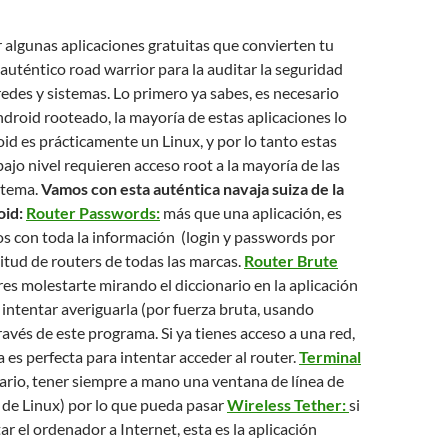
algunas aplicaciones gratuitas que convierten tu
uténtico road warrior para la auditar la seguridad
redes y sistemas. Lo primero ya sabes, es necesario
droid rooteado, la mayoría de estas aplicaciones lo
id es prácticamente un Linux, y por lo tanto estas
bajo nivel requieren acceso root a la mayoría de las
stema.
Vamos con esta auténtica navaja suiza de la
oid:
Router Passwords:
más que una aplicación, es
s con toda la información (login y passwords por
itud de routers de todas las marcas.
Router Brute
res molestarte mirando el diccionario en la aplicación
 intentar averiguarla (por fuerza bruta, usando
ravés de este programa. Si ya tienes acceso a una red,
 es perfecta para intentar acceder al router.
Terminal
ario, tener siempre a mano una ventana de línea de
 de Linux) por lo que pueda pasar
Wireless Tether:
si
ar el ordenador a Internet, esta es la aplicación