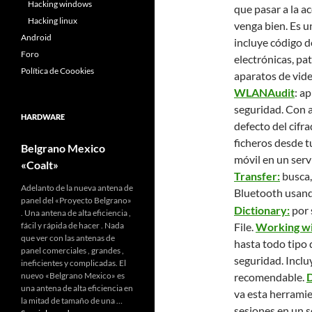
Hacking windows
que pasar a la a
Hacking linux
venga bien. Es u
Android
incluye código d
Foro
electrónicas, pa
Política de Coookies
aparatos de vide
WLANAudit
: a
seguridad. Con a
HARDWARE
defecto del cif
ficheros desde t
Belgrano Mexico
móvil en un serv
«Coalt»
Transfer:
busca,
Adelanto de la nueva antena de
Bluetooth usand
panel del «Proyecto Belgrano»
Dictionary:
por 
. Una antena de alta eficiencia ,
fácil y rápida de hacer . Nada
File.
Working wi
que ver con las antenas de
hasta todo tipo 
panel comerciales , grandes ,
seguridad. Incl
ineficientes y complicadas. El
nuevo «Belgrano Mexico» es
recomendable.
D
una antena de alta eficiencia en
va esta herrami
la mitad de tamaño de una …
sesiones en un s