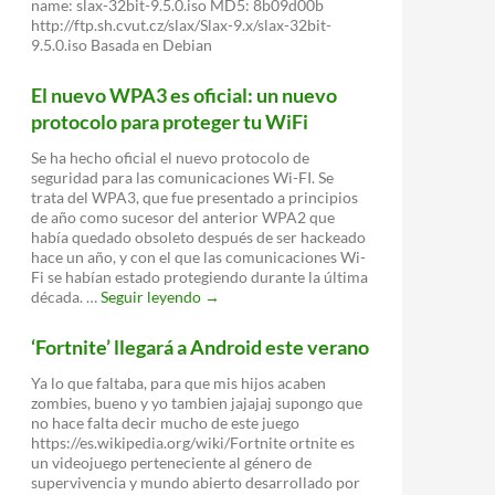
name: slax-32bit-9.5.0.iso MD5: 8b09d00b
http://ftp.sh.cvut.cz/slax/Slax-9.x/slax-32bit-
9.5.0.iso Basada en Debian
El nuevo WPA3 es oficial: un nuevo
protocolo para proteger tu WiFi
Se ha hecho oficial el nuevo protocolo de
seguridad para las comunicaciones Wi-FI. Se
trata del WPA3, que fue presentado a principios
de año como sucesor del anterior WPA2 que
había quedado obsoleto después de ser hackeado
hace un año, y con el que las comunicaciones Wi-
Fi se habían estado protegiendo durante la última
El
década. …
Seguir leyendo
→
nuevo
WPA3
‘Fortnite’ llegará a Android este verano
es
oficial:
Ya lo que faltaba, para que mis hijos acaben
un
zombies, bueno y yo tambien jajajaj supongo que
nuevo
no hace falta decir mucho de este juego
protocolo
https://es.wikipedia.org/wiki/Fortnite ortnite es
para
un videojuego perteneciente al género de
proteger
supervivencia y mundo abierto desarrollado por
tu