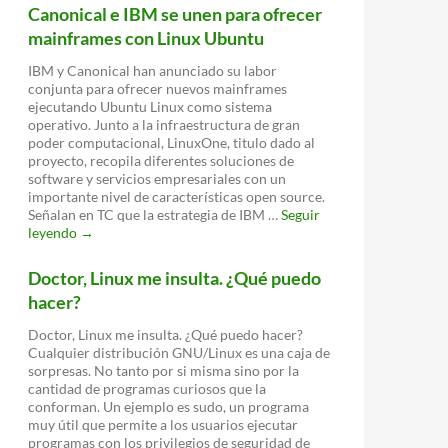
mira
Canonical e IBM se unen para ofrecer
hacia
mainframes con Linux Ubuntu
el
futuro
IBM y Canonical han anunciado su labor
conjunta para ofrecer nuevos mainframes
ejecutando Ubuntu Linux como sistema
operativo. Junto a la infraestructura de gran
poder computacional, LinuxOne, titulo dado al
proyecto, recopila diferentes soluciones de
software y servicios empresariales con un
importante nivel de características open source.
Señalan en TC que la estrategia de IBM …
Seguir
Canonical
leyendo
→
e
IBM
Doctor, Linux me insulta. ¿Qué puedo
se
hacer?
unen
para
Doctor, Linux me insulta. ¿Qué puedo hacer?
ofrecer
Cualquier distribución GNU/Linux es una caja de
mainframes
sorpresas. No tanto por si misma sino por la
con
cantidad de programas curiosos que la
Linux
conforman. Un ejemplo es sudo, un programa
Ubuntu
muy útil que permite a los usuarios ejecutar
programas con los privilegios de seguridad de