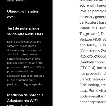
Belgrano
Seguir leyendo
→
Mexico
sobre wifi. Fu
«Coalt»
PSK. Es parecid
Ubiquiti wifistation
detecta y genera
ext
de: Routers ba
Infinitum, BBox
Test de potencia de
TN_private ), DL
salida Alfa awus036H
Verizon FiOS (s
La alfa 1 vatio es gracias a su
and Telsey, Hua
software , de esos raros
dispositivos que se les puede
(Comtrend y Zyx
adaptar la potencia según
P1XXXXXX0000X
conveniencia , moviendo la
(también conoci
barra de configuración del tx
power entre el 0% y el 100% del
(TECOM), Infos
potencia de salida del
nos provee funci
adaptador. Este es el resultado
un red: network 
al 0% de potencia en el
Test
parámetro …
Seguir leyendo
→
DNS lookup, etc
de
pcap. Por lo vis
potencia
Medicion de potencia
podría resultar 
de
Adaptadores WiFi
salida
haber capturado 
Alfa