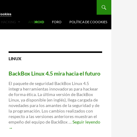
Cookies
HACKING
ANDROID
FORO
POLÍTICA DE COOOKIES
LINUX
BackBox Linux 4.5 mira hacia el futuro
El paquete de seguridad BackBox Linux 4.5
integra herramientas innovadoras para hackear
de forma ética. La última versión de BackBox
Linux, ya disponible (en inglés), llega cargada de
novedades para los amantes de la seguridad y de
la programación. Los cambios realizados con
respecto a las versiones anteriores muestran el
BackBox
empeño del equipo de BackBox …
Seguir leyendo
Linux
→
4.5