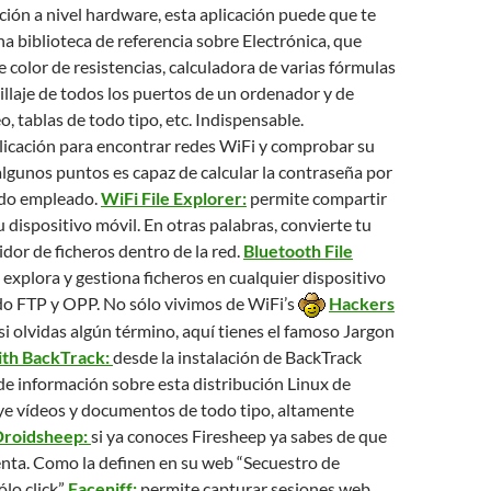
cción a nivel hardware, esta aplicación puede que te
na biblioteca de referencia sobre Electrónica, que
e color de resistencias, calculadora de varias fórmulas
tillaje de todos los puertos de un ordenador y de
o, tablas de todo tipo, etc. Indispensable.
plicación para encontrar redes WiFi y comprobar su
lgunos puntos es capaz de calcular la contraseña por
rado empleado.
WiFi File Explorer:
permite compartir
u dispositivo móvil. En otras palabras, convierte tu
idor de ficheros dentro de la red.
Bluetooth File
 explora y gestiona ficheros en cualquier dispositivo
o FTP y OPP. No sólo vivimos de WiFi’s
Hackers
si olvidas algún término, aquí tienes el famoso Jargon
th BackTrack:
desde la instalación de BackTrack
de información sobre esta distribución Linux de
uye vídeos y documentos de todo tipo, altamente
roidsheep:
si ya conoces Firesheep ya sabes de que
enta. Como la definen en su web “Secuestro de
ólo click”
Faceniff:
permite capturar sesiones web