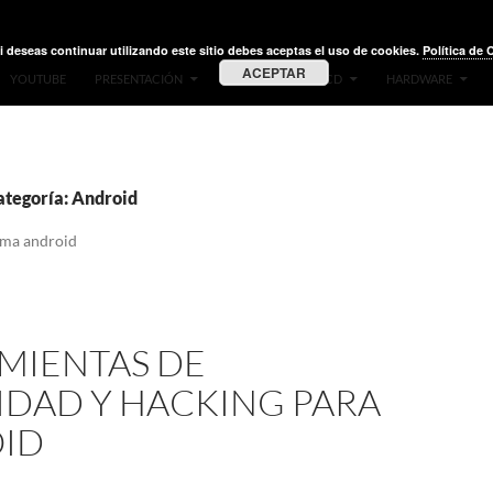
i deseas continuar utilizando este sitio debes aceptas el uso de cookies.
Política de 
ACEPTAR
YOUTUBE
PRESENTACIÓN
VIDEOS
LIVE CD
HARDWARE
ategoría: Android
ema android
MIENTAS DE
IDAD Y HACKING PARA
ID