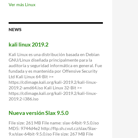
de
Ver más Linux
Q4OS
para
instalar
Linux
NEWS
en
Windows
kali linux 2019.2
Kali Linux es una distribución basada en Debian
GNU/Linux diseñada principalmente para la
auditoría y seguridad informática en general. Fue
fundada y es mantenida por Offensive Security
Ltd Kali Linux 64-Bit >=
https://cdimage.kali.org/kali-2019.2/kali-linux-
2019.2-amd64.iso Kali Linux 32-Bit >=
https://cdimage.kali.org/kali-2019.2/kali-linux-
2019.2-i386.iso
Nueva versión Slax 9.5.0
File size: 261 MB File name: slax-64bit-9.5.0.iso
MD5: 9744d4e2 http://ftp.sh.cvut.cz/slax/Slax-
9.x/slax-64bit-9.5.0.iso File size: 267 MB File