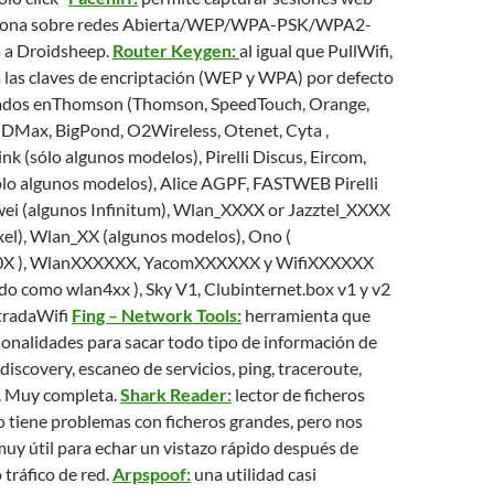
nciona sobre redes Abierta/WEP/WPA-PSK/WPA2-
a a Droidsheep.
Router Keygen:
al igual que PullWifi,
 las claves de encriptación (WEP y WPA) por defecto
sados enThomson (Thomson, SpeedTouch, Orange,
, DMax, BigPond, O2Wireless, Otenet, Cyta ,
ink (sólo algunos modelos), Pirelli Discus, Eircom,
ólo algunos modelos), Alice AGPF, FASTWEB Pirelli
wei (algunos Infinitum), Wlan_XXXX or Jazztel_XXXX
el), Wlan_XX (algunos modelos), Ono (
 ), WlanXXXXXX, YacomXXXXXX y WifiXXXXXX
do como wlan4xx ), Sky V1, Clubinternet.box v1 y v2
tradaWifi
Fing – Network Tools:
herramienta que
onalidades para sacar todo tipo de información de
discovery, escaneo de servicios, ping, traceroute,
. Muy completa.
Shark Reader:
lector de ficheros
to tiene problemas con ficheros grandes, pero nos
muy útil para echar un vistazo rápido después de
tráfico de red.
Arpspoof:
una utilidad casi