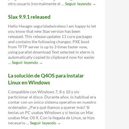
Doctor,
otro usuario (normalmente el …
Seguir leyendo
→
Linux
me
Slax 9.9.1 released
insulta.
¿Qué
Hello Hwagm seguridadwireless I am happy to let
puedo
you know that new Slax version has been
hacer?
released. This release updates 11 core packages
and contains the following changes: PXE boot
from TFTP server is up to 3 times faster now,
using parallel download Text selected in xterm is
automatically copied to clipboard now for easier
Slax
…
Seguir leyendo
→
9.9.1
released
La solución de Q4OS para instalar
Linux en Windows
Compatible con Windows 7, 8 o 10 y sin
particionar el disco. Durante años, lo habitual era
contar con un único sistema operativo en nuestro
ordenador. ¿Para qué íbamos a querer más? Si
tenías un PC usabas Windows y si tenías un Mac
usabas Mac OS X. Con la llegada de Linux, se hizo
La
necesario …
Seguir leyendo
→
solución