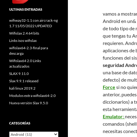
ULTIMAS ENTRADAS
vamos a mostrar 
wifiway32-1.1 con aircrack-ng
Android en un& a
1.7 11/05/2022 UPDATED
de todo tipo de 
Wifislax 2.4 64 bits
que tengas tu An
Links isos wifislax
requieren. Andro
wifislax64-2.3-final para
aplicaciones de 
descarga
funciones del si
Wifislax64 2.0 Links
seguridad Andr
actualizados
una base de dato
SLAX 9.11.0
defecto) de mult
Slax 9.9.1 released
Force
si no quie
kali linux 2019.2
anterior, puedes
Modulos extra wifislax64-2.0
diccionarios) a t
Nueva versión Slax 9.5.0
esta herramienta
Emulator:
neces
comandos (shell
CATEGORÍAS
necesitas conect