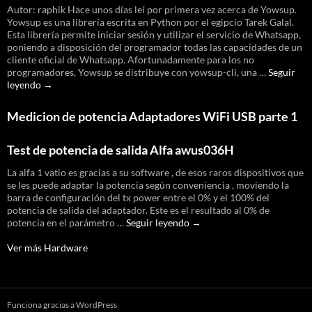
Presentación
Autor: raphik Hace unos días leí por primera vez acerca de Yowsup.
y
Yowsup es una librería escrita en Python por el egipcio Tarek Galal.
pruebas
Esta librería permite iniciar sesión y utilizar el servicio de Whatsapp,
poniendo a disposición del programador todas las capacidades de un
cliente oficial de Whatsapp. Afortunadamente para los no
programadores, Yowsup se distribuye con yowsup-cli, una …
Seguir
[Tutorial]
leyendo
→
Whatsapp
desde
Medicion de potencia Adaptadores WiFi USB parte 1
OpenWrt
Test de potencia de salida Alfa awus036H
La alfa 1 vatio es gracias a su software , de esos raros dispositivos que
se les puede adaptar la potencia según conveniencia , moviendo la
barra de configuración del tx power entre el 0% y el 100% del
potencia de salida del adaptador. Este es el resultado al 0% de
Test
potencia en el parámetro …
Seguir leyendo
→
de
potencia
Ver más Hardware
de
salida
Alfa
awus036H
Funciona gracias a WordPress