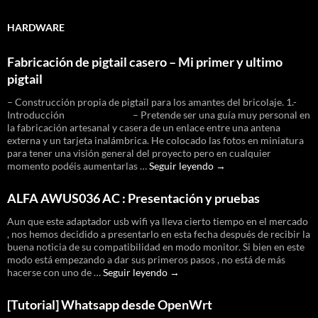
HARDWARE
Fabricación de pigtail casero – Mi primer y ultimo
pigtail
– Construcción propia de pigtail para los amantes del bricolaje. 1.-
Introducción – Pretende ser una guía muy personal en
la fabricación artesanal y casera de un enlace entre una antena
externa y un tarjeta inalámbrica. He colocado las fotos en miniatura
para tener una visión general del proyecto pero en cualquier
Fabricación
momento podéis aumentarlas …
Seguir leyendo
→
de
pigtail
ALFA AWUS036 AC : Presentación y pruebas
casero
–
Aun que este adaptador usb wifi ya lleva cierto tiempo en el mercado
Mi
, nos hemos decidido a presentarlo en esta fecha después de recibir la
primer
buena noticia de su compatibilidad en modo monitor. Si bien en este
y
modo está empezando a dar sus primeros pasos , no está de más
ultimo
ALFA
hacerse con uno de …
Seguir leyendo
→
pigtail
AWUS036
AC
[Tutorial] Whatsapp desde OpenWrt
: