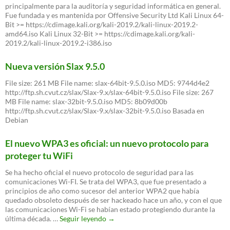
principalmente para la auditoría y seguridad informática en general.
Fue fundada y es mantenida por Offensive Security Ltd Kali Linux 64-
Bit >= https://cdimage.kali.org/kali-2019.2/kali-linux-2019.2-
amd64.iso Kali Linux 32-Bit >= https://cdimage.kali.org/kali-
2019.2/kali-linux-2019.2-i386.iso
Nueva versión Slax 9.5.0
File size: 261 MB File name: slax-64bit-9.5.0.iso MD5: 9744d4e2
http://ftp.sh.cvut.cz/slax/Slax-9.x/slax-64bit-9.5.0.iso File size: 267
MB File name: slax-32bit-9.5.0.iso MD5: 8b09d00b
http://ftp.sh.cvut.cz/slax/Slax-9.x/slax-32bit-9.5.0.iso Basada en
Debian
El nuevo WPA3 es oficial: un nuevo protocolo para
proteger tu WiFi
Se ha hecho oficial el nuevo protocolo de seguridad para las
comunicaciones Wi-FI. Se trata del WPA3, que fue presentado a
principios de año como sucesor del anterior WPA2 que había
quedado obsoleto después de ser hackeado hace un año, y con el que
las comunicaciones Wi-Fi se habían estado protegiendo durante la
El
última década. …
Seguir leyendo
→
nuevo