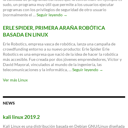
sudo, un programa muy útil que permite a los usuarios ejecutar
programas con los privilegios de seguridad de otro usuario
Doctor,
(normalmente el …
Seguir leyendo
→
Linux
me
ERLE SPIDER, PRIMERA ARAÑA ROBÓTICA
insulta.
BASADA EN LINUX
¿Qué
puedo
Erle Robotics, empresa vasca de robótica, lanza una campaña de
hacer?
crowdfunding entorno a su nuevo producto: Erle Spider Erle
Robotics es una empresa que nació de la idea de hacer la robótica
más accesible. Fue creada por dos jóvenes emprendedores, Víctor y
David Mayoral, vinculados al mundo de la ingeniería, las
ERLE
telecomunicaciones y la informática, …
Seguir leyendo
→
SPIDER,
PRIMERA
Ver más Linux
ARAÑA
ROBÓTICA
BASADA
EN
NEWS
LINUX
kali linux 2019.2
Kali Linux es una distribución basada en Debian GNU/Linux diseñada