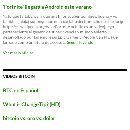
WPA3
‘Fortnite’ llegará a Android este verano
es
oficial:
Ya lo que faltaba, para que mis hijos acaben zombies, bueno y yo
un
tambien jajajaj supongo que no hace falta decir mucho de este juego
nuevo
https://es.wikipedia.org/wiki/Fortnite ortnite es un videojuego
protocolo
perteneciente al género de supervivencia y mundo abierto
para
desarrollado por las empresas Epic Games y People Can Fly. Fue
proteger
‘Fortnite’
lanzado como un título de acceso …
Seguir leyendo
→
tu
llegará
WiFi
a
Ver más Noticias
Android
este
verano
VIDEOS BITCOIN
BTC en Español
What is ChangeTip? (HD)
bitcoin vs. oro vs. dólar