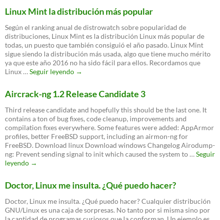
Linux
Linux Mint la distribución más popular
Mint
comprometido
Según el ranking anual de distrowatch sobre popularidad de
hacía
distribuciones, Linux Mint es la distribución Linux más popular de
a
todas, un puesto que también consiguió el año pasado. Linux Mint
usuarios
sigue siendo la distribución más usada, algo que tiene mucho mérito
descargar
ya que este año 2016 no ha sido fácil para ellos. Recordamos que
un
Linux
Linux …
Seguir leyendo
→
S.O.
Mint
infectado
la
Aircrack-ng 1.2 Release Candidate 3
distribución
más
Third release candidate and hopefully this should be the last one. It
popular
contains a ton of bug fixes, code cleanup, improvements and
compilation fixes everywhere. Some features were added: AppArmor
profiles, better FreeBSD support, including an airmon-ng for
FreeBSD. Download linux Download windows Changelog Airodump-
ng: Prevent sending signal to init which caused the system to …
Seguir
Aircrack-
leyendo
→
ng
1.2
Doctor, Linux me insulta. ¿Qué puedo hacer?
Release
Candidate
Doctor, Linux me insulta. ¿Qué puedo hacer? Cualquier distribución
3
GNU/Linux es una caja de sorpresas. No tanto por si misma sino por
la cantidad de programas curiosos que la conforman. Un ejemplo es