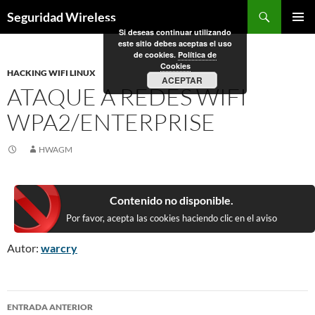
Saltar
Buscar
Seguridad Wireless
al
Si deseas continuar utilizando
MENÚ
contenido
este sitio debes aceptas el uso
PRINCI
de cookies.
Política de
Cookies
HACKING WIFI LINUX
ACEPTAR
ATAQUE A REDES WIFI
WPA2/ENTERPRISE
HWAGM
Contenido no disponible.
Por favor, acepta las cookies haciendo clic en el aviso
Autor:
warcry
Navegación
ENTRADA ANTERIOR