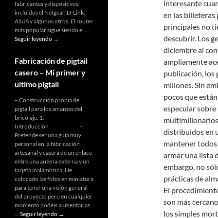
interesante cuan
fabricantes y dispositivos,
incluidos el Netgear, D-Link,
en las billeteras
ASUS y algunos otros. El router
principales no t
más popular sigue siendo el …
descubrir. Los g
¿Que
Seguir leyendo
→
es
diciembre al con
openwrt?
Fabricación de pigtail
ampliamente ace
casero – Mi primer y
publicación, los
ultimo pigtail
millones. Sin em
pocos que están 
– Construcción propia de
especular sobre
pigtail para los amantes del
bricolaje. 1.-
multimillonarios
Introducción –
distribuidos en 
Pretende ser una guía muy
mantener todos n
personal en la fabricación
artesanal y casera de un enlace
armar una lista d
entre una antena externa y un
embargo, no sólo
tarjeta inalámbrica. He
prácticas de alm
colocado las fotos en miniatura
para tener una visión general
El procedimient
del proyecto pero en cualquier
son más cercanos
momento podéis aumentarlas
los simples morta
Fabricación
…
Seguir leyendo
→