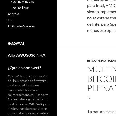
Hacking windows
para Intel, AMD 
Hacking linux
siendo implement
Android
no se estaría tr
Foro
de Intel para Sp
Política de Coookies
menos eso opina
HARDWARE
Alfa AWUS036 NHA
BITCOIN
,
NOTICIA
MULTI
¿Que es openwrt?
BITCO
OpenWrt es una distribución
de Linux basada en firmware
PLENA 
usada para dispositivos
empotrados tales como
routers personales. El soporte
fue limitado originalmente al
modelo Linksys WRT54G, pero
desde su rápida expansión se
La naturaleza a
ha incluido soporte para otros