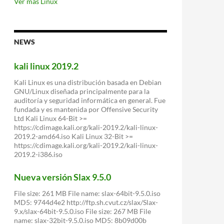
puede
Ver más Linux
ejecutarse
en
Gnu/Linux
NEWS
kali linux 2019.2
Kali Linux es una distribución basada en Debian
GNU/Linux diseñada principalmente para la
auditoría y seguridad informática en general. Fue
fundada y es mantenida por Offensive Security
Ltd Kali Linux 64-Bit >=
https://cdimage.kali.org/kali-2019.2/kali-linux-
2019.2-amd64.iso Kali Linux 32-Bit >=
https://cdimage.kali.org/kali-2019.2/kali-linux-
2019.2-i386.iso
Nueva versión Slax 9.5.0
File size: 261 MB File name: slax-64bit-9.5.0.iso
MD5: 9744d4e2 http://ftp.sh.cvut.cz/slax/Slax-
9.x/slax-64bit-9.5.0.iso File size: 267 MB File
name: slax-32bit-9.5.0.iso MD5: 8b09d00b