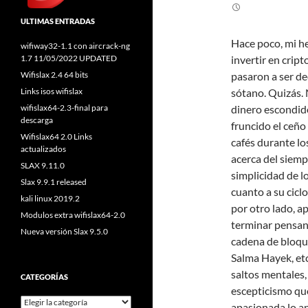
ULTIMAS ENTRADAS
Hace poco, mi h
wifiway32-1.1 con aircrack-ng
1.7 11/05/2022 UPDATED
invertir en crip
Wifislax 2.4 64 bits
pasaron a ser de
Links isos wifislax
sótano. Quizás. 
wifislax64-2.3-final para
dinero escondido
descarga
fruncido el ceño
Wifislax64 2.0 Links
cafés durante l
actualizados
acerca del siemp
SLAX 9.11.0
simplicidad de l
Slax 9.9.1 released
cuanto a su cicl
kali linux 2019.2
por otro lado, a
Modulos extra wifislax64-2.0
terminar pensand
Nueva versión Slax 9.5.0
cadena de bloque
Salma Hayek, etc
saltos mentales,
CATEGORÍAS
escepticismo que
apasionada lo an