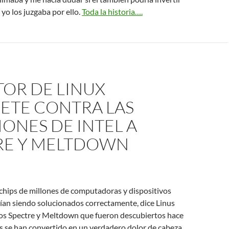
 yo los juzgaba por ello.
Toda la historia….
TOR DE LINUX
ETE CONTRA LAS
ONES DE INTEL A
RE Y MELTDOWN
s chips de millones de computadoras y dispositivos
ían siendo solucionados correctamente, dice Linus
llos Spectre y Meltdown que fueron descubiertos hace
 se han convertido en un verdadero dolor de cabeza