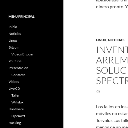
dinero pronto. Y
MENU PRINCIPAL
Inicio
Noticias
LINUX
,
NOTICIAS
Linux
INVEN
Bitcoin
Videos Bitcoin
ARREM
Youtube
SOLUCI
Presentación
Contacto
SPECT
Videos
Live CD
Taller
Wifislax
Los fallos en lo
Hardware
móviles no estar
Openwrt
Torvalds Los fa
Hacking
menos de un mes