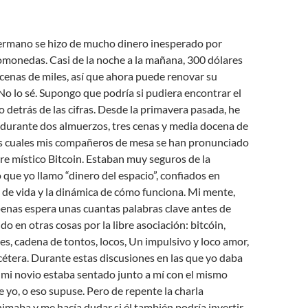
ermano se hizo de mucho dinero inesperado por
tomonedas. Casi de la noche a la mañana, 300 dólares
cenas de miles, así que ahora puede renovar su
No lo sé. Supongo que podría si pudiera encontrar el
 detrás de las cifras. Desde la primavera pasada, he
 durante dos almuerzos, tres cenas y media docena de
os cuales mis compañeros de mesa se han pronunciado
re místico Bitcoin. Estaban muy seguros de la
o que yo llamo “dinero del espacio”, confiados en
o de vida y la dinámica de cómo funciona. Mi mente,
penas espera unas cuantas palabras clave antes de
o en otras cosas por la libre asociación: bitcóin,
s, cadena de tontos, locos, Un impulsivo y loco amor,
étera. Durante estas discusiones en las que yo daba
 mi novio estaba sentado junto a mí con el mismo
 yo, o eso supuse. Pero de repente la charla
imaba y me hacía dudar si él también podría invertir