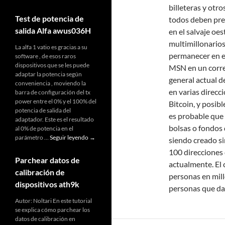
de
billeteras y otr
pigtail
Test de potencia de
todos deben pre
casero
salida Alfa awus036H
en el salvaje oe
–
Mi
multimillonario
La alfa 1 vatio es gracias a su
primer
permanecer en el
software , de esos raros
y
dispositivos que se les puede
MSN en un correo
ultimo
adaptar la potencia según
pigtail
general actual d
conveniencia , moviendo la
en varias direcc
barra de configuración del tx
power entre el 0% y el 100% del
Bitcoin, y posib
potencia de salida del
es probable que 
adaptador. Este es el resultado
bolsas o fondos 
al 0% de potencia en el
Test
parámetro …
Seguir leyendo
→
siendo creado si
de
100 direcciones 
potencia
Parchear datos de
actualmente. El 
de
calibración de
salida
personas en mill
Alfa
dispositivos ath9k
personas que dan
awus036H
Autor: Noltari En este tutorial
se explica cómo parchear los
datos de calibración en