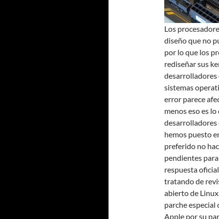
Los procesadores
diseño que no pu
por lo que los p
rediseñar sus ke
desarrolladores 
sistemas operati
error parece afe
menos eso es lo
desarrolladores
hemos puesto en
preferido no ha
pendientes para
respuesta oficia
tratando de revi
abierto de Linux
parche especial 
Apple por su pa