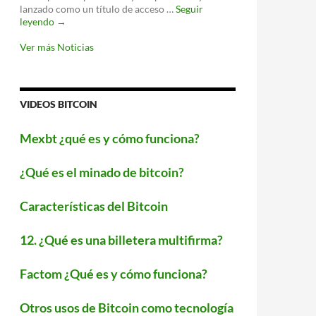
WiFi
lanzado como un título de acceso …
Seguir
‘Fortnite’
leyendo
→
llegará
a
Ver más Noticias
Android
este
verano
VIDEOS BITCOIN
Mexbt ¿qué es y cómo funciona?
¿Qué es el minado de bitcoin?
Características del Bitcoin
12. ¿Qué es una billetera multifirma?
Factom ¿Qué es y cómo funciona?
Otros usos de Bitcoin como tecnología