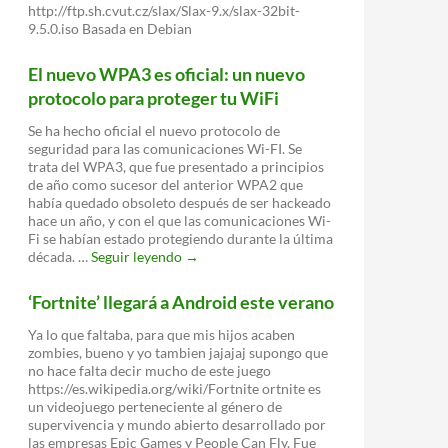
http://ftp.sh.cvut.cz/slax/Slax-9.x/slax-32bit-
9.5.0.iso Basada en Debian
El nuevo WPA3 es oficial: un nuevo
protocolo para proteger tu WiFi
Se ha hecho oficial el nuevo protocolo de
seguridad para las comunicaciones Wi-FI. Se
trata del WPA3, que fue presentado a principios
de año como sucesor del anterior WPA2 que
había quedado obsoleto después de ser hackeado
hace un año, y con el que las comunicaciones Wi-
Fi se habían estado protegiendo durante la última
El
década. …
Seguir leyendo
→
nuevo
WPA3
‘Fortnite’ llegará a Android este verano
es
oficial:
Ya lo que faltaba, para que mis hijos acaben
un
zombies, bueno y yo tambien jajajaj supongo que
nuevo
no hace falta decir mucho de este juego
protocolo
https://es.wikipedia.org/wiki/Fortnite ortnite es
para
un videojuego perteneciente al género de
proteger
supervivencia y mundo abierto desarrollado por
tu
las empresas Epic Games y People Can Fly. Fue