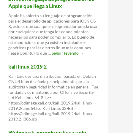
Apple que llega a Linux
Apple ha abierto su lenguaje de programación
para el desarrollo de aplicaciones para iOS y OS
X, esto es que cualquier programador pueda usar
por cualquiera que tenga los conocimientos
necesarios para poder compilarlo. Lo bueno de
este anuncio es que ya existen instaladores
genéricos para las distros linux más comunes
Swift
(lease Ubuntu) lo que …
Seguir leyendo
→
el
lenguaje
kali linux 2019.2
de
programación
Kali Linux es una distribución basada en Debian
de
GNU/Linux diseñada principalmente para la
Apple
auditoría y seguridad informática en general. Fue
que
fundada y es mantenida por Offensive Security
llega
Ltd Kali Linux 64-Bit >=
a
https://cdimage.kali.org/kali-2019.2/kali-linux-
Linux
2019.2-amd64.iso Kali Linux 32-Bit >=
https://cdimage.kali.org/kali-2019.2/kali-linux-
2019.2-i386.iso
Webminal: aprende en línea todo