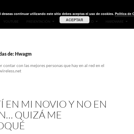
i deseas continuar utilizando este sitio debes aceptas el uso de cookies.
Política de 
ACEPTAR
YOUTUBE
PRESENTACIÓN
VIDEOS
LIVE CD
HARDWARE
adas de: Hwagm
r contar con las mejores personas que hay en al red en el
wireless.net
Í EN MI NOVIO Y NO EN
IN… QUIZÁ ME
OQUÉ