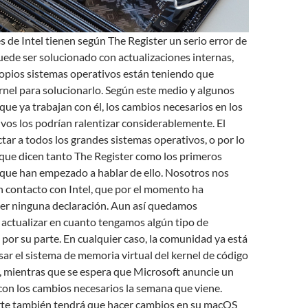
 de Intel tienen según The Register un serio error de
ede ser solucionado con actualizaciones internas,
ropios sistemas operativos están teniendo que
rnel para solucionarlo. Según este medio y algunos
que ya trabajan con él, los cambios necesarios en los
vos los podrían ralentizar considerablemente. El
ctar a todos los grandes sistemas operativos, o por lo
 que dicen tanto The Register como los primeros
 que han empezado a hablar de ello. Nosotros nos
 contacto con Intel, que por el momento ha
cer ninguna declaración. Aun así quedamos
 actualizar en cuanto tengamos algún tipo de
l por su parte. En cualquier caso, la comunidad ya está
sar el sistema de memoria virtual del kernel de código
, mientras que se espera que Microsoft anuncie un
con los cambios necesarios la semana que viene.
rte también tendrá que hacer cambios en su macOS