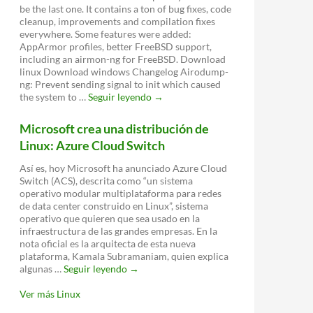
be the last one. It contains a ton of bug fixes, code
cleanup, improvements and compilation fixes
everywhere. Some features were added:
AppArmor profiles, better FreeBSD support,
including an airmon-ng for FreeBSD. Download
linux Download windows Changelog Airodump-
ng: Prevent sending signal to init which caused
Aircrack-
the system to …
Seguir leyendo
→
ng
1.2
Microsoft crea una distribución de
Release
Linux: Azure Cloud Switch
Candidate
3
Así es, hoy Microsoft ha anunciado Azure Cloud
Switch (ACS), descrita como “un sistema
operativo modular multiplataforma para redes
de data center construido en Linux”, sistema
operativo que quieren que sea usado en la
infraestructura de las grandes empresas. En la
nota oficial es la arquitecta de esta nueva
plataforma, Kamala Subramaniam, quien explica
Microsoft
algunas …
Seguir leyendo
→
crea
una
Ver más Linux
distribución