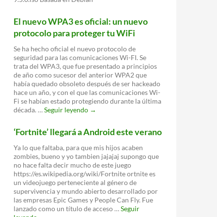
El nuevo WPA3 es oficial: un nuevo
protocolo para proteger tu WiFi
Se ha hecho oficial el nuevo protocolo de
seguridad para las comunicaciones Wi-FI. Se
trata del WPA3, que fue presentado a principios
de año como sucesor del anterior WPA2 que
había quedado obsoleto después de ser hackeado
hace un año, y con el que las comunicaciones Wi-
Fi se habían estado protegiendo durante la última
El
década. …
Seguir leyendo
→
nuevo
WPA3
‘Fortnite’ llegará a Android este verano
es
oficial:
Ya lo que faltaba, para que mis hijos acaben
un
zombies, bueno y yo tambien jajajaj supongo que
nuevo
no hace falta decir mucho de este juego
protocolo
https://es.wikipedia.org/wiki/Fortnite ortnite es
para
un videojuego perteneciente al género de
proteger
supervivencia y mundo abierto desarrollado por
tu
las empresas Epic Games y People Can Fly. Fue
WiFi
lanzado como un título de acceso …
Seguir
‘Fortnite’