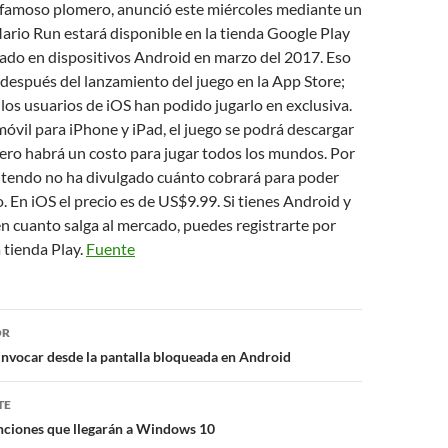
l famoso plomero, anunció este miércoles mediante un
ario Run estará disponible en la tienda Google Play
gado en dispositivos Android en marzo del 2017. Eso
 después del lanzamiento del juego en la App Store;
los usuarios de iOS han podido jugarlo en exclusiva.
 móvil para iPhone y iPad, el juego se podrá descargar
ero habrá un costo para jugar todos los mundos. Por
tendo no ha divulgado cuánto cobrará para poder
. En iOS el precio es de US$9.99. Si tienes Android y
en cuanto salga al mercado, puedes registrarte por
 tienda Play.
Fuente
ón
OR
invocar desde la pantalla bloqueada en Android
TE
nciones que llegarán a Windows 10