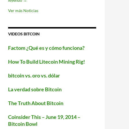
leyendo
→
llegará
a
Ver más Noticias
Android
este
verano
VIDEOS BITCOIN
Factom ¿Qué es y cómo funciona?
How To Build Litecoin Mining Rig!
bitcoin vs. oro vs. dólar
La verdad sobre Bitcoin
The Truth About Bitcoin
Coinsider This – June 19, 2014 –
Bitcoin Bowl