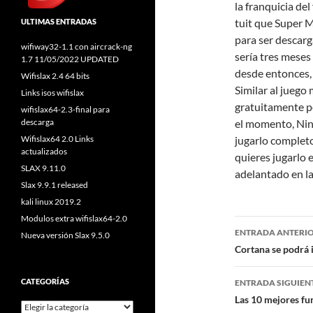
la franquicia de
tuit que Super M
ULTIMAS ENTRADAS
para ser descar
wifiway32-1.1 con aircrack-ng
sería tres meses
1.7 11/05/2022 UPDATED
desde entonces, 
Wifislax 2.4 64 bits
Similar al juego
Links isos wifislax
gratuitamente p
wifislax64-2.3-final para
descarga
el momento, Nin
Wifislax64 2.0 Links
jugarlo completo
actualizados
quieres jugarlo 
SLAX 9.11.0
adelantado en la
Slax 9.9.1 released
kali linux 2019.2
Modulos extra wifislax64-2.0
Navegaci
ENTRADA ANTERI
Nueva versión Slax 9.5.0
de
Cortana se podrá 
entradas
CATEGORÍAS
ENTRADA SIGUIEN
Las 10 mejores fu