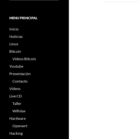
MENU PRINCIPAL
Inicio
Noticias
Linux
Bitcoin
Videos Bitcoin
Youtube
Presentación
Contacto
Videos
Live CD
Taller
Wifislax
Hardware
Openwrt
Hacking