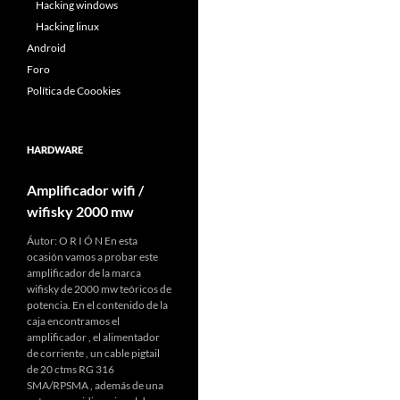
Hacking windows
Hacking linux
Android
Foro
Política de Coookies
HARDWARE
Amplificador wifi /
wifisky 2000 mw
Áutor: O R I Ó N En esta
ocasión vamos a probar este
amplificador de la marca
wifisky de 2000 mw teóricos de
potencia. En el contenido de la
caja encontramos el
amplificador , el alimentador
de corriente , un cable pigtail
de 20 ctms RG 316
SMA/RPSMA , además de una