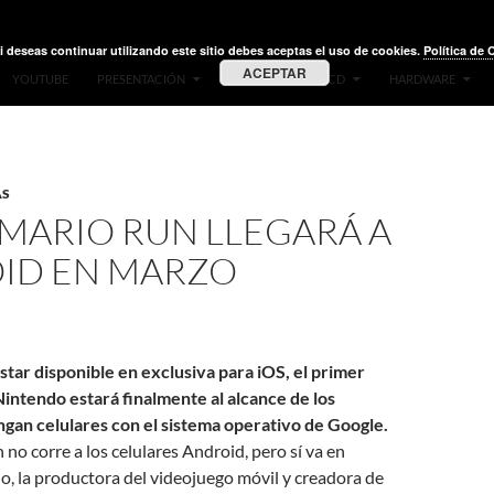
i deseas continuar utilizando este sitio debes aceptas el uso de cookies.
Política de 
ACEPTAR
YOUTUBE
PRESENTACIÓN
VIDEOS
LIVE CD
HARDWARE
AS
 MARIO RUN LLEGARÁ A
ID EN MARZO
star disponible en exclusiva para iOS, el primer
Nintendo estará finalmente al alcance de los
ngan celulares con el sistema operativo de Google.
no corre a los celulares Android, pero sí va en
, la productora del videojuego móvil y creadora de