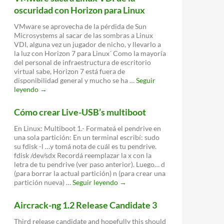
de
oscuridad con Horizon para Linux
existir
VMware se aprovecha de la pérdida de Sun
Microsystems al sacar de las sombras a Linux
VDI, alguna vez un jugador de nicho, y llevarlo a
la luz con Horizon 7 para Linux´ Como la mayoría
del personal de infraestructura de escritorio
virtual sabe, Horizon 7 está fuera de
disponibilidad general y mucho se ha …
Seguir
VMware
leyendo
→
saca
a
Cómo crear Live-USB’s multiboot
Linux
VDI
En Linux: Multiboot 1.- Formateá el pendrive en
de
una sola partición: En un terminal escribí: sudo
la
su fdisk -l …y tomá nota de cuál es tu pendrive.
oscuridad
fdisk /dev/sdx Recordá reemplazar la x con la
con
letra de tu pendrive (ver paso anterior). Luego… d
Horizon
(para borrar la actual partición) n (para crear una
para
Cómo
partición nueva) …
Seguir leyendo
→
Linux
crear
Live-
Aircrack-ng 1.2 Release Candidate 3
USB’s
multiboot
Third release candidate and hopefully this should