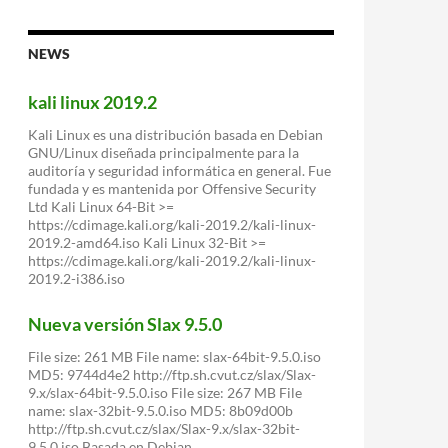
de
Linux:
Azure
NEWS
Cloud
Switch
kali linux 2019.2
Kali Linux es una distribución basada en Debian
GNU/Linux diseñada principalmente para la
auditoría y seguridad informática en general. Fue
fundada y es mantenida por Offensive Security
Ltd Kali Linux 64-Bit >=
https://cdimage.kali.org/kali-2019.2/kali-linux-
2019.2-amd64.iso Kali Linux 32-Bit >=
https://cdimage.kali.org/kali-2019.2/kali-linux-
2019.2-i386.iso
Nueva versión Slax 9.5.0
File size: 261 MB File name: slax-64bit-9.5.0.iso
MD5: 9744d4e2 http://ftp.sh.cvut.cz/slax/Slax-
9.x/slax-64bit-9.5.0.iso File size: 267 MB File
name: slax-32bit-9.5.0.iso MD5: 8b09d00b
http://ftp.sh.cvut.cz/slax/Slax-9.x/slax-32bit-
9.5.0.iso Basada en Debian