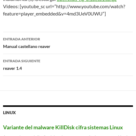
Videos: [youtube_sc url=”http://www.youtube.com/watch?
feature=player_embedded&v=4md3UeV0UWU”]
Navegación
ENTRADA ANTERIOR
de
Manual castellano reaver
entradas
ENTRADA SIGUIENTE
reaver 1.4
LINUX
Variante del malware KillDisk cifra sistemas Linux