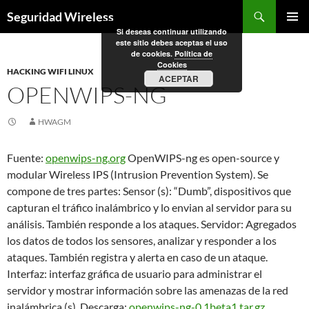
Saltar
Buscar
Seguridad Wireless
al
Si deseas continuar utilizando
MENÚ
contenido
este sitio debes aceptas el uso
PRINCI
de cookies.
Política de
Cookies
HACKING WIFI LINUX
ACEPTAR
OPENWIPS-NG
HWAGM
Fuente:
openwips-ng.org
OpenWIPS-ng es open-source y
modular Wireless IPS (Intrusion Prevention System). Se
compone de tres partes: Sensor (s): “Dumb”, dispositivos que
capturan el tráfico inalámbrico y lo envian al servidor para su
análisis. También responde a los ataques. Servidor: Agregados
los datos de todos los sensores, analizar y responder a los
ataques. También registra y alerta en caso de un ataque.
Interfaz: interfaz gráfica de usuario para administrar el
servidor y mostrar información sobre las amenazas de la red
inalámbrica (s). Descarga:
openwips-ng-0.1beta1.tar.gz