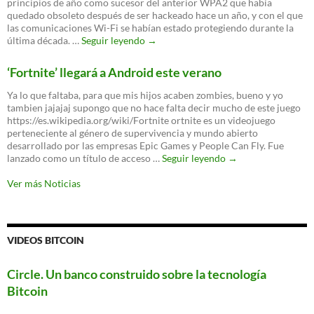
principios de año como sucesor del anterior WPA2 que había
quedado obsoleto después de ser hackeado hace un año, y con el que
las comunicaciones Wi-Fi se habían estado protegiendo durante la
El
última década. …
Seguir leyendo
→
nuevo
WPA3
‘Fortnite’ llegará a Android este verano
es
oficial:
Ya lo que faltaba, para que mis hijos acaben zombies, bueno y yo
un
tambien jajajaj supongo que no hace falta decir mucho de este juego
nuevo
https://es.wikipedia.org/wiki/Fortnite ortnite es un videojuego
protocolo
perteneciente al género de supervivencia y mundo abierto
para
desarrollado por las empresas Epic Games y People Can Fly. Fue
proteger
‘Fortnite’
lanzado como un título de acceso …
Seguir leyendo
→
tu
llegará
WiFi
a
Ver más Noticias
Android
este
verano
VIDEOS BITCOIN
Circle. Un banco construido sobre la tecnología
Bitcoin