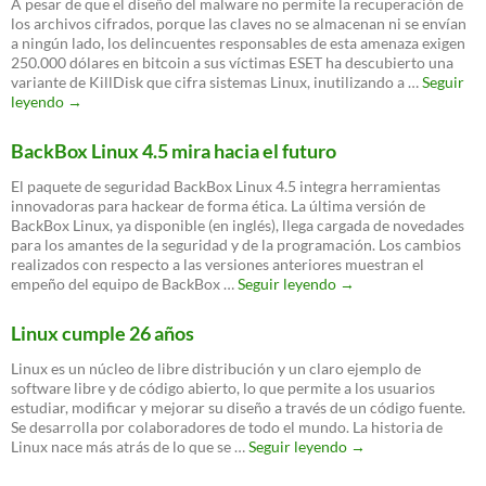
A pesar de que el diseño del malware no permite la recuperación de
los archivos cifrados, porque las claves no se almacenan ni se envían
a ningún lado, los delincuentes responsables de esta amenaza exigen
250.000 dólares en bitcoin a sus víctimas ESET ha descubierto una
variante de KillDisk que cifra sistemas Linux, inutilizando a …
Seguir
Variante
leyendo
→
del
malware
BackBox Linux 4.5 mira hacia el futuro
KillDisk
cifra
El paquete de seguridad BackBox Linux 4.5 integra herramientas
sistemas
innovadoras para hackear de forma ética. La última versión de
Linux
BackBox Linux, ya disponible (en inglés), llega cargada de novedades
para los amantes de la seguridad y de la programación. Los cambios
realizados con respecto a las versiones anteriores muestran el
BackBox
empeño del equipo de BackBox …
Seguir leyendo
→
Linux
4.5
Linux cumple 26 años
mira
hacia
Linux es un núcleo de libre distribución y un claro ejemplo de
el
software libre y de código abierto, lo que permite a los usuarios
futuro
estudiar, modificar y mejorar su diseño a través de un código fuente.
Se desarrolla por colaboradores de todo el mundo. La historia de
Linux
Linux nace más atrás de lo que se …
Seguir leyendo
→
cumple
26