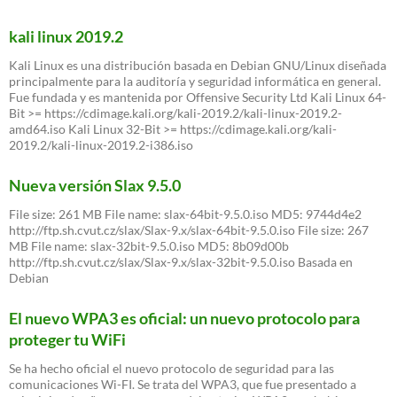
a
Skype
alfa
kali linux 2019.2
para
Linux
Kali Linux es una distribución basada en Debian GNU/Linux diseñada
principalmente para la auditoría y seguridad informática en general.
Fue fundada y es mantenida por Offensive Security Ltd Kali Linux 64-
Bit >= https://cdimage.kali.org/kali-2019.2/kali-linux-2019.2-
amd64.iso Kali Linux 32-Bit >= https://cdimage.kali.org/kali-
2019.2/kali-linux-2019.2-i386.iso
Nueva versión Slax 9.5.0
File size: 261 MB File name: slax-64bit-9.5.0.iso MD5: 9744d4e2
http://ftp.sh.cvut.cz/slax/Slax-9.x/slax-64bit-9.5.0.iso File size: 267
MB File name: slax-32bit-9.5.0.iso MD5: 8b09d00b
http://ftp.sh.cvut.cz/slax/Slax-9.x/slax-32bit-9.5.0.iso Basada en
Debian
El nuevo WPA3 es oficial: un nuevo protocolo para
proteger tu WiFi
Se ha hecho oficial el nuevo protocolo de seguridad para las
comunicaciones Wi-FI. Se trata del WPA3, que fue presentado a