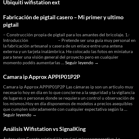
Ubiquiti wifistation ext
generation
algorithm
for
Fabricación de pigtail casero – Mi primer y ultimo
Pirelli
pigtail
routers
in
– Construcción propia de pigtail para los amantes del bricolaje. 1.-
Argentina
Introducción – Pretende ser una guía muy personal en
la fabricación artesanal y casera de un enlace entre una antena
externa y un tarjeta inalámbrica. He colocado las fotos en miniatura
para tener una visión general del proyecto pero en cualquier
Fabricación
momento podéis aumentarlas …
Seguir leyendo
→
de
pigtail
Camara ip Approx APPIP01P2P
casero
–
Camara ip Approx APPIP01P2P Las cámaras ip son un articulo muy
Mi
necesario hoy en día en lo que concierne a la seguridad y la vigilancia
primer
de lugares o personas donde se requiera un control u observación de
y
los mismos.Hoy en día disponemos de modelos a precios asequibles
ultimo
que cumplen sobradamente con cualquier expectativa según la …
pigtail
Camara
Seguir leyendo
→
ip
Approx
Análisis Wifistation vs SignalKing
APPIP01P2P
Autor: skan Fuente original He aquí mi microcomparativa. La