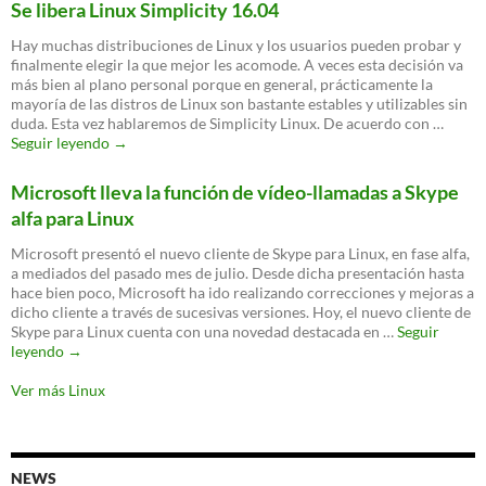
Se libera Linux Simplicity 16.04
años
Hay muchas distribuciones de Linux y los usuarios pueden probar y
finalmente elegir la que mejor les acomode. A veces esta decisión va
más bien al plano personal porque en general, prácticamente la
mayoría de las distros de Linux son bastante estables y utilizables sin
duda. Esta vez hablaremos de Simplicity Linux. De acuerdo con …
Se
Seguir leyendo
→
libera
Linux
Microsoft lleva la función de vídeo-llamadas a Skype
Simplicity
alfa para Linux
16.04
Microsoft presentó el nuevo cliente de Skype para Linux, en fase alfa,
a mediados del pasado mes de julio. Desde dicha presentación hasta
hace bien poco, Microsoft ha ido realizando correcciones y mejoras a
dicho cliente a través de sucesivas versiones. Hoy, el nuevo cliente de
Skype para Linux cuenta con una novedad destacada en …
Seguir
Microsoft
leyendo
→
lleva
la
Ver más Linux
función
de
vídeo-
llamadas
NEWS