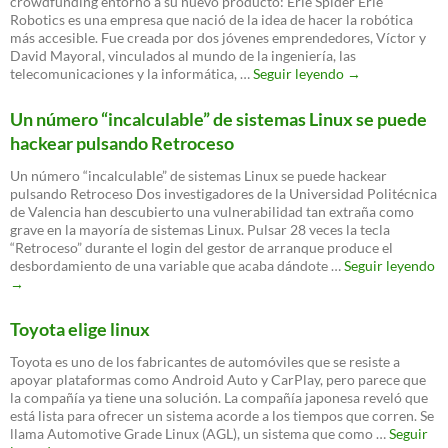
crowdfunding entorno a su nuevo producto: Erle Spider Erle
de
Robotics es una empresa que nació de la idea de hacer la robótica
Linux
más accesible. Fue creada por dos jóvenes emprendedores, Víctor y
David Mayoral, vinculados al mundo de la ingeniería, las
ERLE
telecomunicaciones y la informática, …
Seguir leyendo
→
SPIDER,
PRIMERA
Un número “incalculable” de sistemas Linux se puede
ARAÑA
hackear pulsando Retroceso
ROBÓTICA
BASADA
Un número “incalculable” de sistemas Linux se puede hackear
EN
pulsando Retroceso Dos investigadores de la Universidad Politécnica
LINUX
de Valencia han descubierto una vulnerabilidad tan extraña como
grave en la mayoría de sistemas Linux. Pulsar 28 veces la tecla
“Retroceso” durante el login del gestor de arranque produce el
U
desbordamiento de una variable que acaba dándote …
Seguir leyendo
n
→
“i
d
Toyota elige linux
si
Li
Toyota es uno de los fabricantes de automóviles que se resiste a
se
apoyar plataformas como Android Auto y CarPlay, pero parece que
p
la compañía ya tiene una solución. La compañía japonesa reveló que
ha
está lista para ofrecer un sistema acorde a los tiempos que corren. Se
p
llama Automotive Grade Linux (AGL), un sistema que como …
Seguir
Re