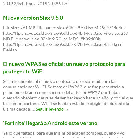
2019.2/kali-linux-2019.2-i386.iso
Nueva versión Slax 9.5.0
File size: 261 MB File name: slax-64bit-9.5.0.iso MD5: 9744d4e2
http://ftp.sh.cvut.cz/slax/Slax-9.x/slax-64bit-9.5.0.iso File size: 267
MB File name: slax-32bit-9.5.0.iso MD5: 8b09d00b
http://ftp.sh.cvut.cz/slax/Slax-9.x/slax-32bit-9.5.0.iso Basada en
Debian
El nuevo WPA3 es oficial: un nuevo protocolo para
proteger tu WiFi
Se ha hecho oficial el nuevo protocolo de seguridad para las
comunicaciones Wi-FI. Se trata del WPA3, que fue presentado a
principios de año como sucesor del anterior WPA2 que había
quedado obsoleto después de ser hackeado hace un año, y con el que
las comunicaciones Wi-Fi se habían estado protegiendo durante la
El
última década. …
Seguir leyendo
→
nuevo
WPA3
‘Fortnite’ llegará a Android este verano
es
oficial:
Ya lo que faltaba, para que mis hijos acaben zombies, bueno y yo
un