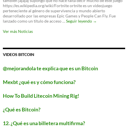
tambien jajajaj supongo que no hace falta decir mucho de este juego
nuevo
https://es.wikipedia.org/wiki/Fortnite ortnite es un videojuego
protocolo
perteneciente al género de supervivencia y mundo abierto
para
desarrollado por las empresas Epic Games y People Can Fly. Fue
proteger
‘Fortnite’
lanzado como un título de acceso …
Seguir leyendo
→
tu
llegará
WiFi
a
Ver más Noticias
Android
este
verano
VIDEOS BITCOIN
@mejorandola te explica que es un Bitcoin
Mexbt ¿qué es y cómo funciona?
How To Build Litecoin Mining Rig!
¿Qué es Bitcoin?
12. ¿Qué es una billetera multifirma?