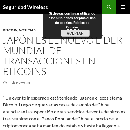
Saltar
Buscar
Seguridad Wireless
al
Si deseas continuar utilizando
MENÚ
contenido
este sitio debes aceptas el uso
PRINCI
de cookies.
Política de
Cookies
BITCOIN
,
NOTICIAS
ACEPTAR
JAPÓN ES EL NUEVO LÍDER
MUNDIAL DE
TRANSACCIONES EN
BITCOINS
HWAGM
´ Un evento inesperado está teniendo lugar en el ecosistema
Bitcoin. Luego de que varias casas de cambio de China
anunciaran la suspensión de sus servicios de venta de bitcoins
tras reunirse con el Banco Popular de China, el precio de la
criptomoneda se ha mantenido estable y hasta ha llegado a