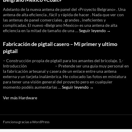
generation
algorithm
Adelanto de la nueva antena de panel del «Proyecto Belgrano» . Una
for
antena de alta eficiencia , fácil y rápida de hacer . Nada que ver con
Pirelli
las antenas de panel comerciales , grandes , ineficientes y
routers
complicadas. El nuevo «Belgrano Mexico» es una antena de alta
in
Belgrano
eficiencia en la mitad de tamaño de una …
Seguir leyendo
→
Argentina
Mexico
«Coalt»
Fabricación de pigtail casero – Mi primer y ultimo
pigtail
– Construcción propia de pigtail para los amantes del bricolaje. 1.-
Introducción – Pretende ser una guía muy personal en
la fabricación artesanal y casera de un enlace entre una antena
externa y un tarjeta inalámbrica. He colocado las fotos en miniatura
para tener una visión general del proyecto pero en cualquier
Fabricación
momento podéis aumentarlas …
Seguir leyendo
→
de
pigtail
Ver más Hardware
casero
–
Mi
primer
Funciona gracias a WordPress
y
ultimo