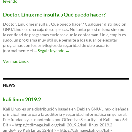
Toyota
leyendo
→
elige
linux
Doctor, Linux me insulta. ¿Qué puedo hacer?
Doctor, Linux me insulta. ¿Qué puedo hacer? Cualquier distribución
GNU/Linux es una caja de sorpresas. No tanto por si misma sino por
la cantidad de programas curiosos que la conforman. Un ejemplo es
sudo, un programa muy útil que permite a los usuarios ejecutar
programas con los privilegios de seguridad de otro usuario
Doctor,
(normalmente el …
Seguir leyendo
→
Linux
me
Ver más Linux
insulta.
¿Qué
puedo
hacer?
NEWS
kali linux 2019.2
Kali Linux es una distribución basada en Debian GNU/Linux diseñada
principalmente para la auditoría y seguridad informática en general.
Fue fundada y es mantenida por Offensive Security Ltd Kali Linux 64-
Bit >= https://cdimage.kali.org/kali-2019.2/kali-linux-2019.2-
amd64.iso Kali Linux 32-Bit >= https://cdimage.kali.org/kali-