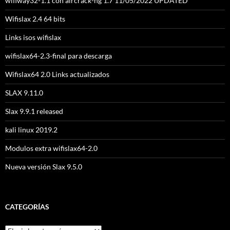
wifiway32-1.1 con aircrack-ng 1.7 11/05/2022 UPDATED
Wifislax 2.4 64 bits
Links isos wifislax
wifislax64-2.3-final para descarga
Wifislax64 2.0 Links actualizados
SLAX 9.11.0
Slax 9.9.1 released
kali linux 2019.2
Modulos extra wifislax64-2.0
Nueva versión Slax 9.5.0
CATEGORÍAS