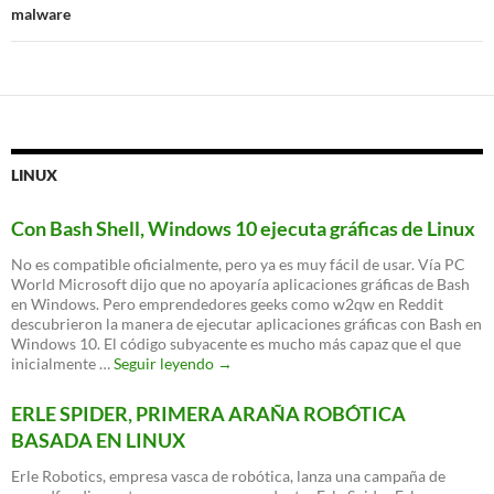
malware
LINUX
Con Bash Shell, Windows 10 ejecuta gráficas de Linux
No es compatible oficialmente, pero ya es muy fácil de usar. Vía PC
World Microsoft dijo que no apoyaría aplicaciones gráficas de Bash
en Windows. Pero emprendedores geeks como w2qw en Reddit
descubrieron la manera de ejecutar aplicaciones gráficas con Bash en
Windows 10. El código subyacente es mucho más capaz que el que
Con
inicialmente …
Seguir leyendo
→
Bash
Shell,
ERLE SPIDER, PRIMERA ARAÑA ROBÓTICA
Windows
BASADA EN LINUX
10
ejecuta
Erle Robotics, empresa vasca de robótica, lanza una campaña de
gráficas