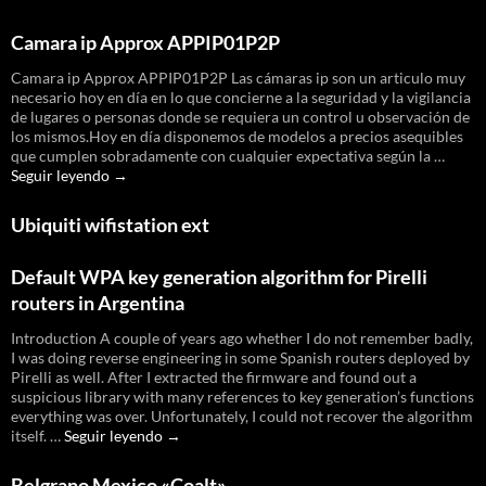
Camara ip Approx APPIP01P2P
Camara ip Approx APPIP01P2P Las cámaras ip son un articulo muy
necesario hoy en día en lo que concierne a la seguridad y la vigilancia
de lugares o personas donde se requiera un control u observación de
los mismos.Hoy en día disponemos de modelos a precios asequibles
que cumplen sobradamente con cualquier expectativa según la …
Camara
Seguir leyendo
→
ip
Approx
Ubiquiti wifistation ext
APPIP01P2P
Default WPA key generation algorithm for Pirelli
routers in Argentina
Introduction A couple of years ago whether I do not remember badly,
I was doing reverse engineering in some Spanish routers deployed by
Pirelli as well. After I extracted the firmware and found out a
suspicious library with many references to key generation’s functions
everything was over. Unfortunately, I could not recover the algorithm
Default
itself. …
Seguir leyendo
→
WPA
key
Belgrano Mexico «Coalt»