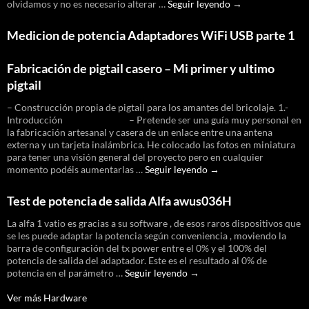
Parchear
olvidamos y no es necesario alterar …
Seguir leyendo
→
datos
de
Medicion de potencia Adaptadores WiFi USB parte 1
calibración
de
dispositivos
Fabricación de pigtail casero – Mi primer y ultimo
ath9k
pigtail
– Construcción propia de pigtail para los amantes del bricolaje. 1.-
Introducción – Pretende ser una guía muy personal en
la fabricación artesanal y casera de un enlace entre una antena
externa y un tarjeta inalámbrica. He colocado las fotos en miniatura
para tener una visión general del proyecto pero en cualquier
Fabricación
momento podéis aumentarlas …
Seguir leyendo
→
de
pigtail
Test de potencia de salida Alfa awus036H
casero
–
La alfa 1 vatio es gracias a su software , de esos raros dispositivos que
Mi
se les puede adaptar la potencia según conveniencia , moviendo la
primer
barra de configuración del tx power entre el 0% y el 100% del
y
potencia de salida del adaptador. Este es el resultado al 0% de
ultimo
Test
potencia en el parámetro …
Seguir leyendo
→
pigtail
de
potencia
Ver más Hardware