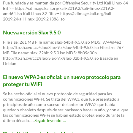
Fue fundada y es mantenida por Offensive Security Ltd Kali Linux 64-
Bit >= https://cdimage.kali.org/kali-2019.2/kali-linux-2019.2-
amd64.iso Kali Linux 32-Bit >= https://cdimage.kali.org/kali-
2019.2/kali-linux-2019.2-i386.iso
Nueva versión Slax 9.5.0
File size: 261 MB File name: slax-64bit-9.5.0.iso MD5: 9744d4e2
http://ftp.sh.cvut.cz/slax/Slax-9.x/slax-64bit-9.5.0.iso File size: 267
MB File name: slax-32bit-9.5.0.iso MD5: 8b09d00b
http://ftp.sh.cvut.cz/slax/Slax-9.x/slax-32bit-9.5.0.iso Basada en
Debian
El nuevo WPA3 es oficial: un nuevo protocolo para
proteger tu WiFi
Se ha hecho oficial el nuevo protocolo de seguridad para las
comunicaciones Wi-FI. Se trata del WPA3, que fue presentado a
principios de año como sucesor del anterior WPA2 que había
quedado obsoleto después de ser hackeado hace un año, y con el que
las comunicaciones Wi-Fi se habían estado protegiendo durante la
El
última década. …
Seguir leyendo
→
nuevo
WPA3