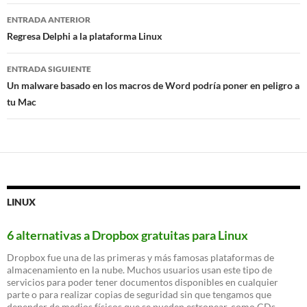
Navegación
ENTRADA ANTERIOR
de
Regresa Delphi a la plataforma Linux
entradas
ENTRADA SIGUIENTE
Un malware basado en los macros de Word podría poner en peligro a
tu Mac
LINUX
6 alternativas a Dropbox gratuitas para Linux
Dropbox fue una de las primeras y más famosas plataformas de
almacenamiento en la nube. Muchos usuarios usan este tipo de
servicios para poder tener documentos disponibles en cualquier
parte o para realizar copias de seguridad sin que tengamos que
depender de medios físicos que se pueden estropear, como CDs,