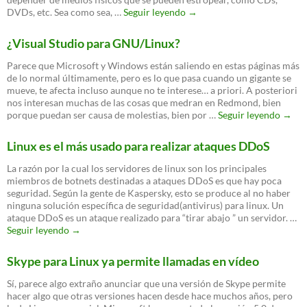
6
DVDs, etc. Sea como sea, …
Seguir leyendo
→
alternativas
a
¿Visual Studio para GNU/Linux?
Dropbox
gratuitas
Parece que Microsoft y Windows están saliendo en estas páginas más
para
de lo normal últimamente, pero es lo que pasa cuando un gigante se
Linux
mueve, te afecta incluso aunque no te interese… a priori. A posteriori
nos interesan muchas de las cosas que medran en Redmond, bien
¿Visu
porque puedan ser causa de molestias, bien por …
Seguir leyendo
→
Studi
para
Linux es el más usado para realizar ataques DDoS
GNU/
La razón por la cual los servidores de linux son los principales
miembros de botnets destinadas a ataques DDoS es que hay poca
seguridad. Según la gente de Kaspersky, esto se produce al no haber
ninguna solución específica de seguridad(antivirus) para linux. Un
ataque DDoS es un ataque realizado para “tirar abajo ” un servidor. …
Linux
Seguir leyendo
→
es
el
Skype para Linux ya permite llamadas en vídeo
más
usado
Sí, parece algo extraño anunciar que una versión de Skype permite
para
hacer algo que otras versiones hacen desde hace muchos años, pero
realizar