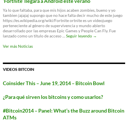
‘Fortnite’ llegará a Android este verano
es
oficial:
Ya lo que faltaba, para que mis hijos acaben zombies, bueno y yo
un
tambien jajajaj supongo que no hace falta decir mucho de este juego
nuevo
https://es.wikipedia.org/wiki/Fortnite ortnite es un videojuego
protocolo
perteneciente al género de supervivencia y mundo abierto
para
desarrollado por las empresas Epic Games y People Can Fly. Fue
proteger
‘Fortnite’
lanzado como un título de acceso …
Seguir leyendo
→
tu
llegará
WiFi
a
Ver más Noticias
Android
este
verano
VIDEOS BITCOIN
Coinsider This – June 19, 2014 – Bitcoin Bowl
¿Para qué sirven los bitcoins y como usarlos?
#Bitcoin2014 – Panel: What’s the Buzz around Bitcoin
ATMs