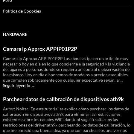
Foro
Política de Coookies
HARDWARE
Camara ip Approx APPIP01P2P
Camara ip Approx APPIP01P2P Las cámaras ip son un articulo muy
necesario hoy en día en lo que concierne a la seguridad y la vigilancia
de lugares o personas donde se requiera un control u observación de
los mismos.Hoy en día disponemos de modelos a precios asequibles
que cumplen sobradamente con cualquier expectativa según la …
Camara
Seguir leyendo
→
ip
Approx
Parchear datos de calibración de dispositivos ath9k
APPIP01P2P
Autor: Noltari En este tutorial se explica cómo parchear los datos de
calibración en dispositivos ath9k para eliminar las restricciones
existentes sobre los canales WiFi.danitool sugirió saltarnos las
restricciones del driver ath9k parcheando los datos de calibración, lo
que me pareció una buena idea, ya que con parchearlos una vez nos