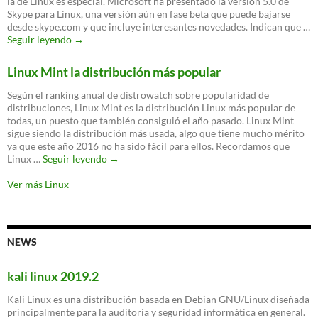
la de Linux es especial. Microsoft ha presentado la versión 5.0 de
ataques
Skype para Linux, una versión aún en fase beta que puede bajarse
DDoS
desde skype.com y que incluye interesantes novedades. Indican que …
Skype
Seguir leyendo
→
para
Linux
Linux Mint la distribución más popular
ya
permite
Según el ranking anual de distrowatch sobre popularidad de
llamadas
distribuciones, Linux Mint es la distribución Linux más popular de
en
todas, un puesto que también consiguió el año pasado. Linux Mint
vídeo
sigue siendo la distribución más usada, algo que tiene mucho mérito
ya que este año 2016 no ha sido fácil para ellos. Recordamos que
Linux
Linux …
Seguir leyendo
→
Mint
la
Ver más Linux
distribución
más
popular
NEWS
kali linux 2019.2
Kali Linux es una distribución basada en Debian GNU/Linux diseñada
principalmente para la auditoría y seguridad informática en general.