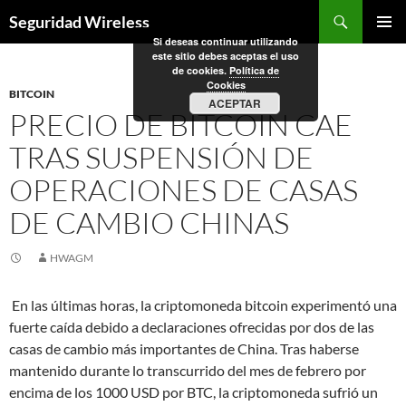
Saltar
Buscar
Seguridad Wireless
al
Si deseas continuar utilizando
MENÚ
contenido
este sitio debes aceptas el uso
PRINCI
de cookies.
Política de
Cookies
BITCOIN
ACEPTAR
PRECIO DE BITCOIN CAE
TRAS SUSPENSIÓN DE
OPERACIONES DE CASAS
DE CAMBIO CHINAS
HWAGM
En las últimas horas, la criptomoneda bitcoin experimentó una
fuerte caída debido a declaraciones ofrecidas por dos de las
casas de cambio más importantes de China. Tras haberse
mantenido durante lo transcurrido del mes de febrero por
encima de los 1000 USD por BTC, la criptomoneda sufrió un