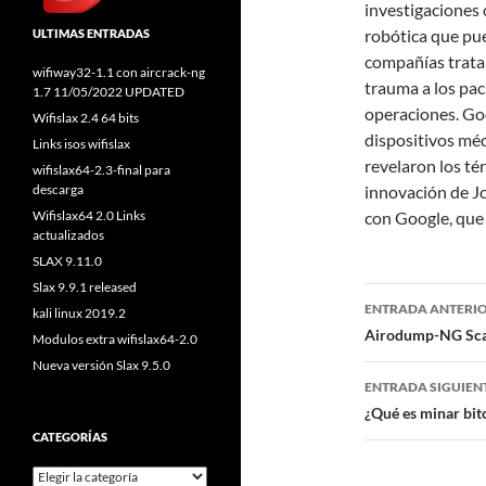
investigaciones c
robótica que pue
ULTIMAS ENTRADAS
compañías tratar
wifiway32-1.1 con aircrack-ng
trauma a los pac
1.7 11/05/2022 UPDATED
operaciones. Go
Wifislax 2.4 64 bits
dispositivos mé
Links isos wifislax
revelaron los té
wifislax64-2.3-final para
descarga
innovación de Jo
Wifislax64 2.0 Links
con Google, que 
actualizados
SLAX 9.11.0
Slax 9.9.1 released
Navegaci
ENTRADA ANTERI
kali linux 2019.2
de
Airodump-NG Scan
Modulos extra wifislax64-2.0
Nueva versión Slax 9.5.0
entradas
ENTRADA SIGUIEN
¿Qué es minar bitc
CATEGORÍAS