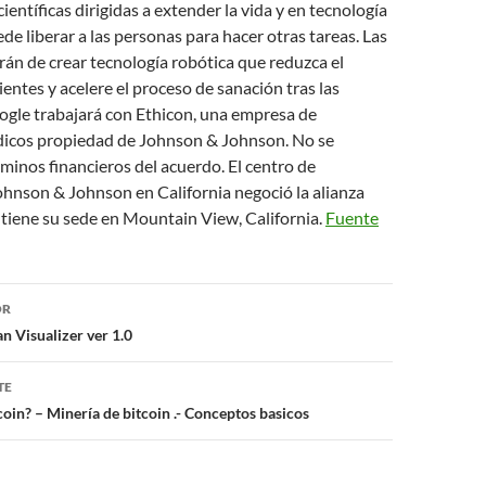
ientíficas dirigidas a extender la vida y en tecnología
de liberar a las personas para hacer otras tareas. Las
án de crear tecnología robótica que reduzca el
ientes y acelere el proceso de sanación tras las
ogle trabajará con Ethicon, una empresa de
dicos propiedad de Johnson & Johnson. No se
rminos financieros del acuerdo. El centro de
hnson & Johnson en California negoció la alianza
tiene su sede en Mountain View, California.
Fuente
ón
OR
 Visualizer ver 1.0
TE
oin? – Minería de bitcoin .- Conceptos basicos