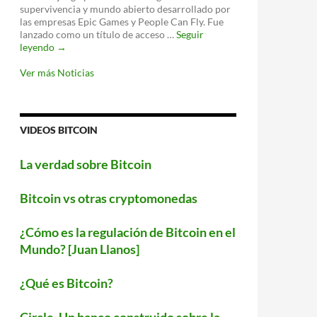
proteger
supervivencia y mundo abierto desarrollado por
tu
las empresas Epic Games y People Can Fly. Fue
WiFi
lanzado como un título de acceso …
Seguir
‘Fortnite’
leyendo
→
llegará
a
Ver más Noticias
Android
este
verano
VIDEOS BITCOIN
La verdad sobre Bitcoin
Bitcoin vs otras cryptomonedas
¿Cómo es la regulación de Bitcoin en el
Mundo? [Juan Llanos]
¿Qué es Bitcoin?