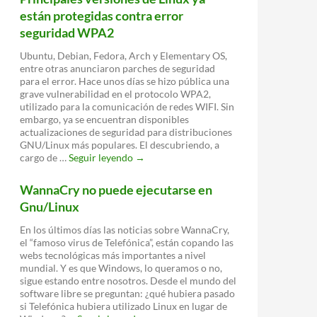
están protegidas contra error
seguridad WPA2
Ubuntu, Debian, Fedora, Arch y Elementary OS,
entre otras anunciaron parches de seguridad
para el error. Hace unos días se hizo pública una
grave vulnerabilidad en el protocolo WPA2,
utilizado para la comunicación de redes WIFI. Sin
embargo, ya se encuentran disponibles
actualizaciones de seguridad para distribuciones
GNU/Linux más populares. El descubriendo, a
Principales
cargo de …
Seguir leyendo
→
versiones
de
WannaCry no puede ejecutarse en
Linux
Gnu/Linux
ya
están
En los últimos días las noticias sobre WannaCry,
protegidas
el “famoso virus de Telefónica”, están copando las
contra
webs tecnológicas más importantes a nivel
error
mundial. Y es que Windows, lo queramos o no,
seguridad
sigue estando entre nosotros. Desde el mundo del
WPA2
software libre se preguntan: ¿qué hubiera pasado
si Telefónica hubiera utilizado Linux en lugar de