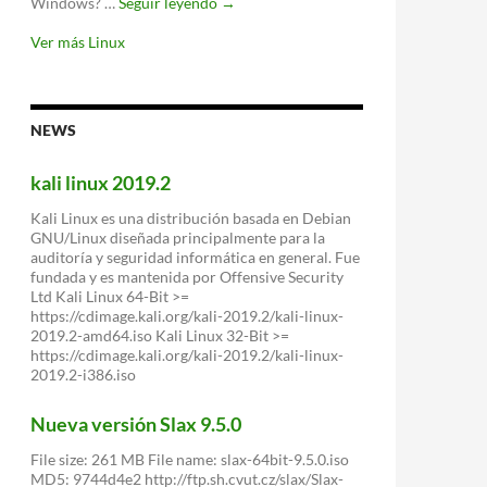
WannaCry
Windows? …
Seguir leyendo
→
no
puede
Ver más Linux
ejecutarse
en
Gnu/Linux
NEWS
kali linux 2019.2
Kali Linux es una distribución basada en Debian
GNU/Linux diseñada principalmente para la
auditoría y seguridad informática en general. Fue
fundada y es mantenida por Offensive Security
Ltd Kali Linux 64-Bit >=
https://cdimage.kali.org/kali-2019.2/kali-linux-
2019.2-amd64.iso Kali Linux 32-Bit >=
https://cdimage.kali.org/kali-2019.2/kali-linux-
2019.2-i386.iso
Nueva versión Slax 9.5.0
File size: 261 MB File name: slax-64bit-9.5.0.iso
MD5: 9744d4e2 http://ftp.sh.cvut.cz/slax/Slax-