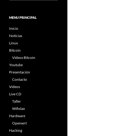
MENU PRINCIPAL
Inicio
Noticias
Linux
Bitcoin
Videos Bitcoin
Youtube
Presentación
Contacto
Videos
Live CD
Taller
Wifislax
Hardware
Openwrt
Hacking