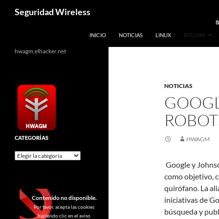
Saltar
Buscar
Seguridad Wireless
al
S
contenido
INICIO
NOTICIAS
LINUX
BITCOIN
hwagm.elhacker.net
NOTICIAS
GOOGL
ROBOT
CATEGORÍAS
HWAGM
Categorías
Google y Johnson
como objetivo, c
quirófano. La al
Contenido no disponible.
iniciativas de G
Por favor, acepta las cookies
búsqueda y publi
haciendo clic en el aviso