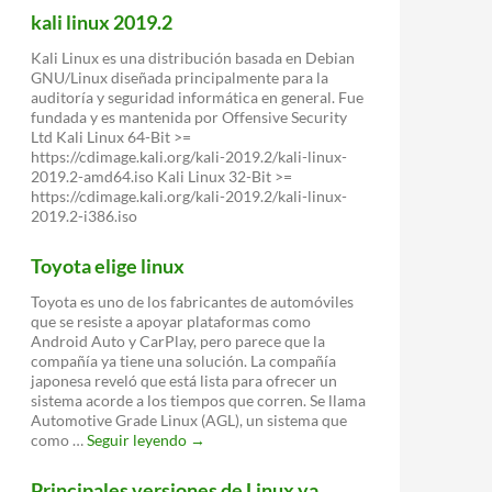
lenguaje
kali linux 2019.2
de
programación
Kali Linux es una distribución basada en Debian
de
GNU/Linux diseñada principalmente para la
Apple
auditoría y seguridad informática en general. Fue
que
fundada y es mantenida por Offensive Security
llega
Ltd Kali Linux 64-Bit >=
a
https://cdimage.kali.org/kali-2019.2/kali-linux-
Linux
2019.2-amd64.iso Kali Linux 32-Bit >=
https://cdimage.kali.org/kali-2019.2/kali-linux-
2019.2-i386.iso
Toyota elige linux
Toyota es uno de los fabricantes de automóviles
que se resiste a apoyar plataformas como
Android Auto y CarPlay, pero parece que la
compañía ya tiene una solución. La compañía
japonesa reveló que está lista para ofrecer un
sistema acorde a los tiempos que corren. Se llama
Automotive Grade Linux (AGL), un sistema que
Toyota
como …
Seguir leyendo
→
elige
linux
Principales versiones de Linux ya