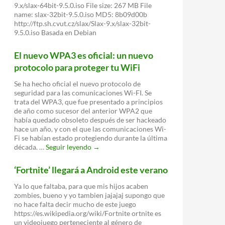
9.x/slax-64bit-9.5.0.iso File size: 267 MB File
name: slax-32bit-9.5.0.iso MD5: 8b09d00b
http://ftp.sh.cvut.cz/slax/Slax-9.x/slax-32bit-
9.5.0.iso Basada en Debian
El nuevo WPA3 es oficial: un nuevo
protocolo para proteger tu WiFi
Se ha hecho oficial el nuevo protocolo de
seguridad para las comunicaciones Wi-FI. Se
trata del WPA3, que fue presentado a principios
de año como sucesor del anterior WPA2 que
había quedado obsoleto después de ser hackeado
hace un año, y con el que las comunicaciones Wi-
Fi se habían estado protegiendo durante la última
El
década. …
Seguir leyendo
→
nuevo
WPA3
‘Fortnite’ llegará a Android este verano
es
oficial:
Ya lo que faltaba, para que mis hijos acaben
un
zombies, bueno y yo tambien jajajaj supongo que
nuevo
no hace falta decir mucho de este juego
protocolo
https://es.wikipedia.org/wiki/Fortnite ortnite es
para
un videojuego perteneciente al género de