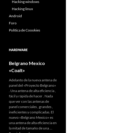
Hacking windows
Hacking linux
Android
Foro
Política de Coookies
HARDWARE
Belgrano Mexico
«Coalt»
Adelanto de la nueva antena de
panel del «Proyecto Belgrano»
. Una antena de alta eficiencia ,
fácil y rápida de hacer . Nada
que ver con las antenas de
panel comerciales , grandes ,
ineficientes y complicadas. El
nuevo «Belgrano Mexico» es
una antena de alta eficiencia en
la mitad de tamaño de una …