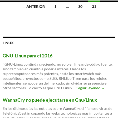
Ir
← ANTERIOR
1
…
30
31
a
las
entradas
LINUX
GNU-Linux para el 2016
` GNU-Linux continúa creciendo, no solo en líneas de código fuente,
sino también en cuanto a poder e interés. Desde los
supercomputadores más potentes, hasta los smartwatch más
pequeñitos, proyectos como SLES, RHLE, o Tizen para los relojes
inteligentes, se apoderan del mercado, sin olvidar su presencia en
GNU-
otros sectores. Lo cierto es que GNU-Linux …
Seguir leyendo
→
Linux
para
WannaCry no puede ejecutarse en Gnu/Linux
el
2016
En los últimos días las noticias sobre WannaCry, el “famoso virus de
Telefónica”, están copando las webs tecnológicas más importantes a
nivel mundial. Y es que Windows, lo queramos o no, sigue estando