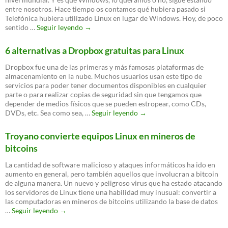
entre nosotros. Hace tiempo os contamos qué hubiera pasado si
Telefónica hubiera utilizado Linux en lugar de Windows. Hoy, de poco
WannaCry
sentido …
Seguir leyendo
→
no
puede
6 alternativas a Dropbox gratuitas para Linux
ejecutarse
en
Dropbox fue una de las primeras y más famosas plataformas de
Gnu/Linux
almacenamiento en la nube. Muchos usuarios usan este tipo de
servicios para poder tener documentos disponibles en cualquier
parte o para realizar copias de seguridad sin que tengamos que
depender de medios físicos que se pueden estropear, como CDs,
6
DVDs, etc. Sea como sea, …
Seguir leyendo
→
alternativas
a
Troyano convierte equipos Linux en mineros de
Dropbox
bitcoins
gratuitas
para
La cantidad de software malicioso y ataques informáticos ha ido en
Linux
aumento en general, pero también aquellos que involucran a bitcoin
de alguna manera. Un nuevo y peligroso virus que ha estado atacando
los servidores de Linux tiene una habilidad muy inusual: convertir a
las computadoras en mineros de bitcoins utilizando la base de datos
Troyano
…
Seguir leyendo
→
convierte