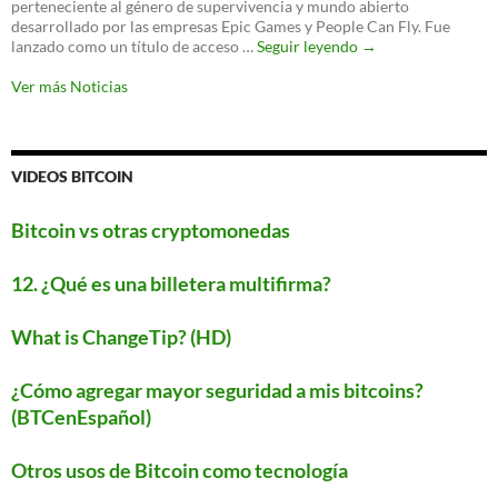
perteneciente al género de supervivencia y mundo abierto
para
desarrollado por las empresas Epic Games y People Can Fly. Fue
proteger
‘Fortnite’
lanzado como un título de acceso …
Seguir leyendo
→
tu
llegará
WiFi
a
Ver más Noticias
Android
este
verano
VIDEOS BITCOIN
Bitcoin vs otras cryptomonedas
12. ¿Qué es una billetera multifirma?
What is ChangeTip? (HD)
¿Cómo agregar mayor seguridad a mis bitcoins?
(BTCenEspañol)
Otros usos de Bitcoin como tecnología