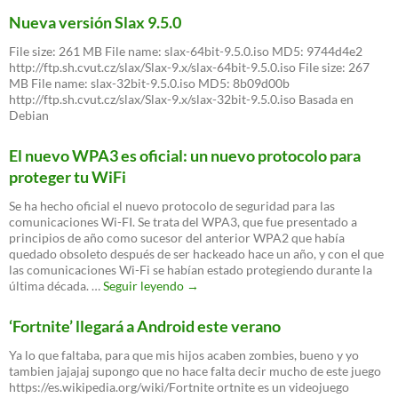
Nueva versión Slax 9.5.0
File size: 261 MB File name: slax-64bit-9.5.0.iso MD5: 9744d4e2
http://ftp.sh.cvut.cz/slax/Slax-9.x/slax-64bit-9.5.0.iso File size: 267
MB File name: slax-32bit-9.5.0.iso MD5: 8b09d00b
http://ftp.sh.cvut.cz/slax/Slax-9.x/slax-32bit-9.5.0.iso Basada en
Debian
El nuevo WPA3 es oficial: un nuevo protocolo para
proteger tu WiFi
Se ha hecho oficial el nuevo protocolo de seguridad para las
comunicaciones Wi-FI. Se trata del WPA3, que fue presentado a
principios de año como sucesor del anterior WPA2 que había
quedado obsoleto después de ser hackeado hace un año, y con el que
las comunicaciones Wi-Fi se habían estado protegiendo durante la
El
última década. …
Seguir leyendo
→
nuevo
WPA3
‘Fortnite’ llegará a Android este verano
es
oficial:
Ya lo que faltaba, para que mis hijos acaben zombies, bueno y yo
un
tambien jajajaj supongo que no hace falta decir mucho de este juego
nuevo
https://es.wikipedia.org/wiki/Fortnite ortnite es un videojuego
protocolo