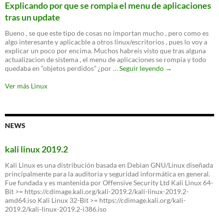
equipos
Explicando por que se rompia el menu de aplicaciones
Linux
tras un update
en
mineros
Bueno , se que este tipo de cosas no importan mucho , pero como es
de
algo interesante y aplicacble a otros linux/escritorios , pues lo voy a
bitcoins
explicar un poco por encima. Muchos habreis visto que tras alguna
actualizacion de sistema , el menu de aplicaciones se rompia y todo
Explicando
quedaba en “objetos perdidos” ¿por …
Seguir leyendo
→
por
que
Ver más Linux
se
rompia
el
menu
NEWS
de
aplicaciones
tras
kali linux 2019.2
un
update
Kali Linux es una distribución basada en Debian GNU/Linux diseñada
principalmente para la auditoría y seguridad informática en general.
Fue fundada y es mantenida por Offensive Security Ltd Kali Linux 64-
Bit >= https://cdimage.kali.org/kali-2019.2/kali-linux-2019.2-
amd64.iso Kali Linux 32-Bit >= https://cdimage.kali.org/kali-
2019.2/kali-linux-2019.2-i386.iso