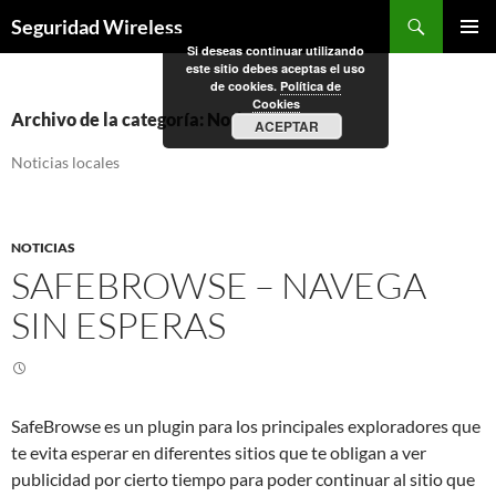
Saltar
Buscar
Seguridad Wireless
al
Si deseas continuar utilizando
MENÚ
contenido
este sitio debes aceptas el uso
PRINCI
de cookies.
Política de
Cookies
Archivo de la categoría: Noticias
ACEPTAR
Noticias locales
NOTICIAS
SAFEBROWSE – NAVEGA
SIN ESPERAS
SafeBrowse es un plugin para los principales exploradores que
te evita esperar en diferentes sitios que te obligan a ver
publicidad por cierto tiempo para poder continuar al sitio que