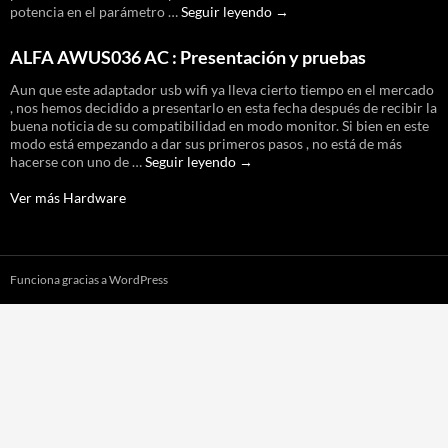
Test
potencia en el parámetro …
Seguir leyendo
→
de
potencia
ALFA AWUS036 AC : Presentación y pruebas
de
salida
Aun que este adaptador usb wifi ya lleva cierto tiempo en el mercado
Alfa
, nos hemos decidido a presentarlo en esta fecha después de recibir la
awus036H
buena noticia de su compatibilidad en modo monitor. Si bien en este
modo está empezando a dar sus primeros pasos , no está de más
ALFA
hacerse con uno de …
Seguir leyendo
→
AWUS036
AC
Ver más Hardware
:
Presentación
y
pruebas
Funciona gracias a WordPress