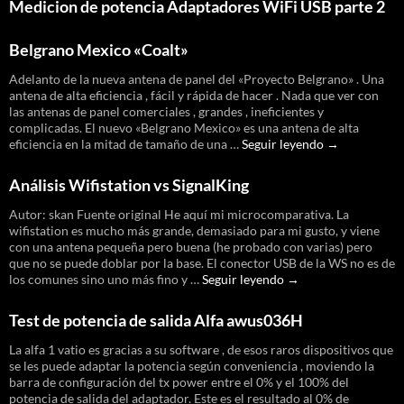
Medicion de potencia Adaptadores WiFi USB parte 2
Belgrano Mexico «Coalt»
Adelanto de la nueva antena de panel del «Proyecto Belgrano» . Una
antena de alta eficiencia , fácil y rápida de hacer . Nada que ver con
las antenas de panel comerciales , grandes , ineficientes y
complicadas. El nuevo «Belgrano Mexico» es una antena de alta
Belgrano
eficiencia en la mitad de tamaño de una …
Seguir leyendo
→
Mexico
«Coalt»
Análisis Wifistation vs SignalKing
Autor: skan Fuente original He aquí mi microcomparativa. La
wifistation es mucho más grande, demasiado para mi gusto, y viene
con una antena pequeña pero buena (he probado con varias) pero
que no se puede doblar por la base. El conector USB de la WS no es de
Análisis
los comunes sino uno más fino y …
Seguir leyendo
→
Wifistation
vs
Test de potencia de salida Alfa awus036H
SignalKing
La alfa 1 vatio es gracias a su software , de esos raros dispositivos que
se les puede adaptar la potencia según conveniencia , moviendo la
barra de configuración del tx power entre el 0% y el 100% del
potencia de salida del adaptador. Este es el resultado al 0% de