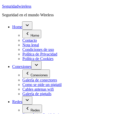
Saltar
Seguridadwireless
al
Seguridad en el mundo Wireless
contenido
Home
Home
Contacto
Nota legal
Condiciones de uso
Política de Privacidad
Política de Cookies
Conexiones
Conexiones
Galería de conectores
Como se pide un pigtatil
Cables antenas wifi
Galería de pigtails
Redes
Redes