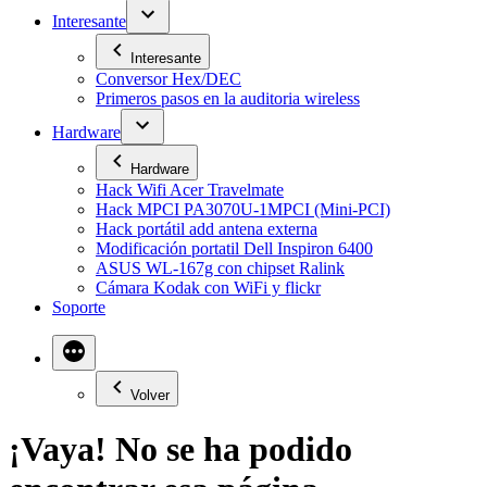
Interesante
Interesante
Conversor Hex/DEC
Primeros pasos en la auditoria wireless
Hardware
Hardware
Hack Wifi Acer Travelmate
Hack MPCI PA3070U-1MPCI (Mini-PCI)
Hack portátil add antena externa
Modificación portatil Dell Inspiron 6400
ASUS WL-167g con chipset Ralink
Cámara Kodak con WiFi y flickr
Soporte
Volver
¡Vaya! No se ha podido